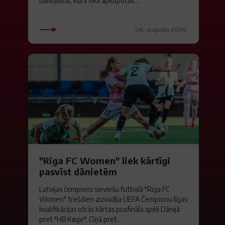
balsojumā, kurā tika apkopotas...
06. augusts 2026.
"Riga FC Women" liek kārtīgi
pasvīst dānietēm
Latvijas čempions sieviešu futbolā "Riga FC
Women" trešdien aizvadīja UEFA Čempionu līgas
kvalifikācijas otrās kārtas pusfināla spēli Dānijā
pret "HB Køge". Cīņā pret...