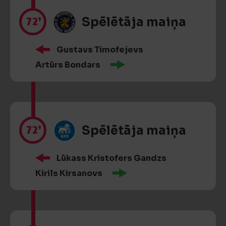
72’
Spēlētāja maiņa
Gustavs Timofejevs
Artūrs Bondars
72’
Spēlētāja maiņa
Lūkass Kristofers Gandzs
Kirils Kirsanovs