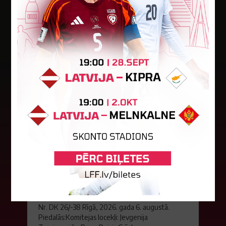
Jaunākās ziņas
LFF DK 6. augusta lēmumi
LFF Disciplinārlietu komitejas sēdes protokols
Nr. DK 26/-38 Rīgā, 2026. gada 6. augustā.
Piedalās:Komitejas locekļi: Jevgenija