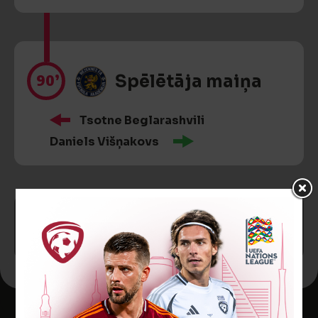
90’
Spēlētāja maiņa
Tsotne Beglarashvili
Daniels Višņakovs
SPĒLE BEIGUSIES!