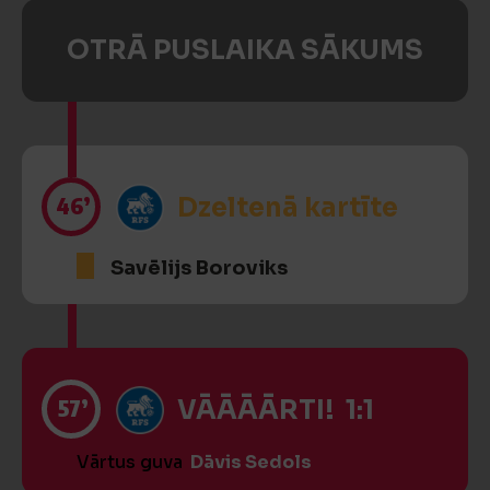
OTRĀ PUSLAIKA SĀKUMS
46’
Dzeltenā kartīte
Savēlijs Boroviks
57’
VĀĀĀĀRTI! 1:1
Vārtus guva
Dāvis Sedols