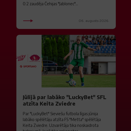
0:2 zaudēja Čehijas "Jablonec"...
06. augusts 2026.
Jūlijā par labāko "LuckyBet" SFL
atzīta Keita Zviedre
Par "LuckyBet" Sieviešu futbola līgas jūnija
labāko spēlētāju atzīta FS "Metta" spēlētāja
Keita Zviedre. Uzvarētāja tika noskaidrota