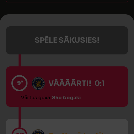
SPĒLE SĀKUSIES!
9’
VĀĀĀĀRTI! 0:1
Vārtus guva
Sho Aogaki