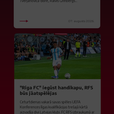
Tverjanoviča-Bore, Raivis Grīnbergs...
07. augusts 2026.
"Riga FC" iegūst handikapu, RFS
būs jāatspēlējas
Ceturtdienas vakarā savas spēles UEFA
Konferences līgas kvalifikācijas trešajā kārtā
aizvadīja divi Latvijas klubi. FC RFS izbraukumā ar