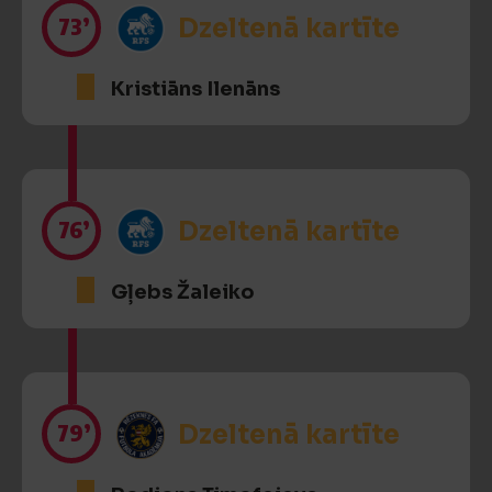
73’
Dzeltenā kartīte
Kristiāns Ilenāns
76’
Dzeltenā kartīte
Gļebs Žaleiko
79’
Dzeltenā kartīte