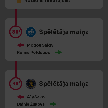
Rodions Timofejevs
80’
Spēlētāja maiņa
Modou Saidy
Reinis Poldseps
90’
Spēlētāja maiņa
Aly Sako
Dainis Žukovs