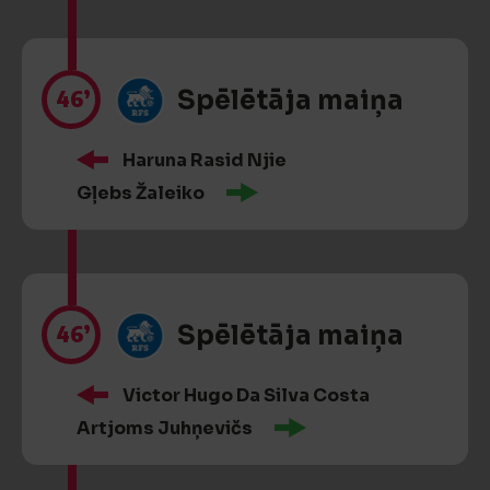
46’
Spēlētāja maiņa
Haruna Rasid Njie
Gļebs Žaleiko
46’
Spēlētāja maiņa
Victor Hugo Da Silva Costa
Artjoms Juhņevičs