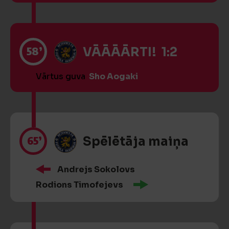
58’
VĀĀĀĀRTI! 1:2
Vārtus guva
Sho Aogaki
65’
Spēlētāja maiņa
Andrejs Sokolovs
Rodions Timofejevs