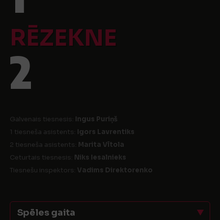
RĒZEKNE
2
Galvenais tiesnesis:
Ingus Puriņš
1 tiesneša asistents:
Igors Lavrentiks
2 tiesneša asistents:
Marita Vītola
Ceturtais tiesnesis:
Niks Iesalnieks
Tiesnešu inspektors:
Vadims Direktorenko
Spēles gaita