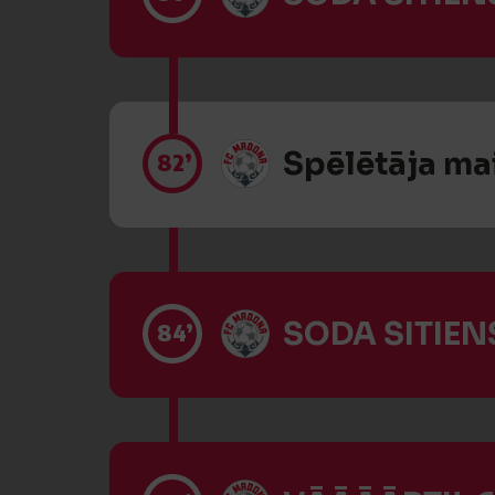
Spēlētāja ma
82’
SODA SITIENS
84’