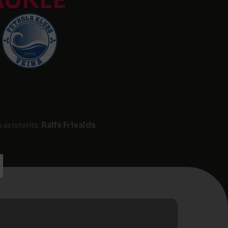
AUKLE
a asistents:
Ralfs Frīvalds