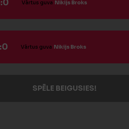
:0
Vārtus guva
Nikijs Broks
:0
Vārtus guva
Nikijs Broks
SPĒLE BEIGUSIES!