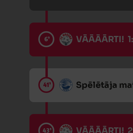
VĀĀĀĀRTI! 1
6’
Spēlētāja ma
41’
VĀĀĀĀRTI! 2
43’