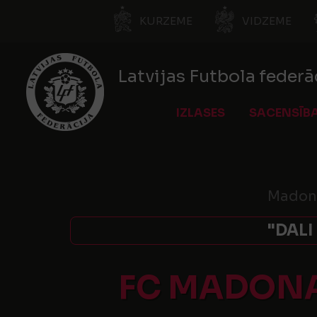
KURZEME
VIDZEME
Latvijas Futbola federā
IZLASES
SACENSĪB
Madona
"DALI
FC MADONA