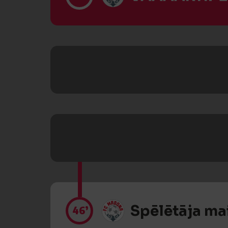
Spēlētāja ma
46’