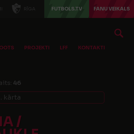
FUTBOLS.TV
FANU VEIKALS
I
RĪGA
OOTS
PROJEKTI
LFF
KONTAKTI
aits:
46
. kārta
A /