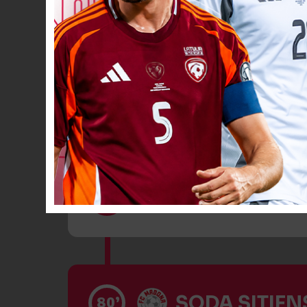
VĀĀĀĀRTI! 3
60’
Dzeltenā kart
79’
SODA SITIENS
80’