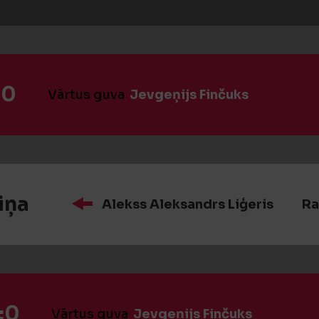
:0
Vārtus guva
Jevgeņijs Finčuks
iņa
Alekss Aleksandrs Liģeris
Ra
:0
Vārtus guva
Jevgeņijs Finčuks