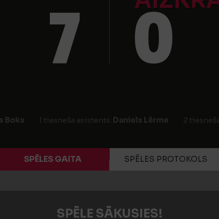
AIZKR
7
0
s Boks
1 tiesneša asistents:
Daniels Lērme
2 tiesneš
SPĒLES GAITA
SPĒLES PROTOKOLS
SPĒLE SĀKUSIES!