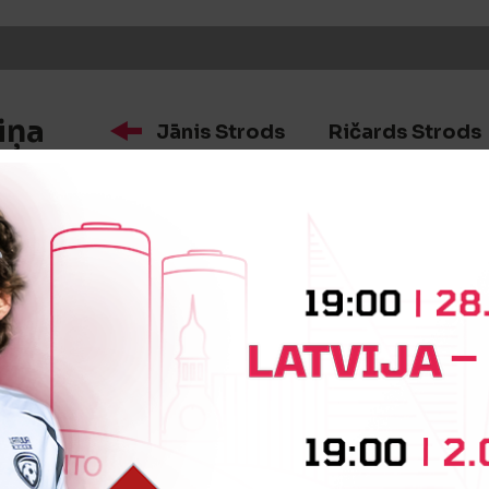
iņa
Jānis Strods
Ričards Strods
iņa
Horens Gaiduks
Ralfs Keišs
iņa
Uģis Meiers
Rihards Āboliņš