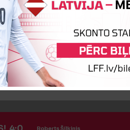
:0
Vārtus guva
Nikijs Broks
īte
Markuss Puriņš
! 4:0
Roberts Šilkinis