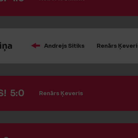
iņa
Andrejs Sitiks
Renārs Ķeveri
! 5:0
Renārs Ķeveris