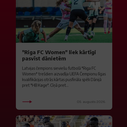
"Riga FC Women" liek kārtīgi
pasvīst dānietēm
Latvijas čempions sieviešu futbolā "Riga FC
Women" trešdien aizvadīja UEFA Čempionu līgas
kvalifikācijas otrās kārtas pusfināla spēli Dānijā
pret "HB Køge". Cīņā pret...
05. augusts 2026.