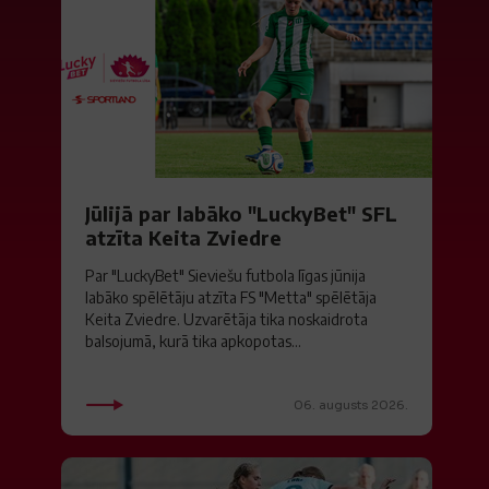
Jūlijā par labāko "LuckyBet" SFL
atzīta Keita Zviedre
Par "LuckyBet" Sieviešu futbola līgas jūnija
labāko spēlētāju atzīta FS "Metta" spēlētāja
Keita Zviedre. Uzvarētāja tika noskaidrota
balsojumā, kurā tika apkopotas...
06. augusts 2026.