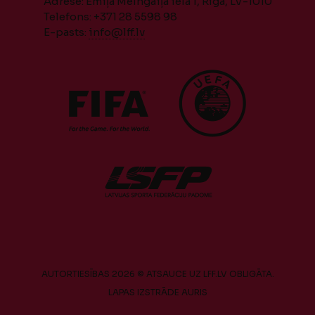
Adrese: Emiļa Melngaiļa iela 1, Rīga, LV-1010
Telefons: +371 28 5598 98
E-pasts:
info@lff.lv
AUTORTIESĪBAS 2026 © ATSAUCE UZ LFF.LV OBLIGĀTA.
LAPAS IZSTRĀDE
AURIS