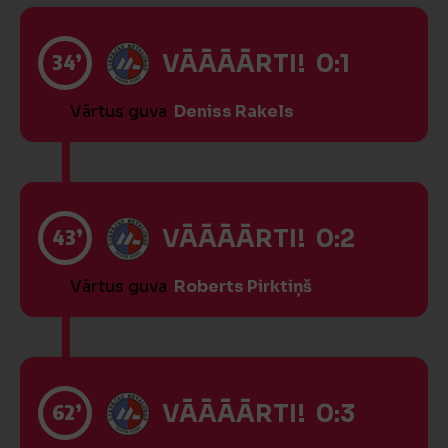
34’
VĀĀĀĀRTI! 0:1
Vārtus guva
Deniss Rakels
43’
VĀĀĀĀRTI! 0:2
Vārtus guva
Roberts Pirktiņš
62’
VĀĀĀĀRTI! 0:3