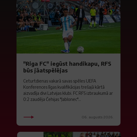
"Riga FC" iegūst handikapu, RFS
būs jāatspēlējas
Ceturtdienas vakarā savas spēles UEFA
Konferences līgas kvalifikācijas trešajā kārtā
aizvadīja divi Latvijas klubi. FC RFS izbraukumā ar
0:2 zaudēja Čehijas "Jablonec"...
06. augusts 2026.