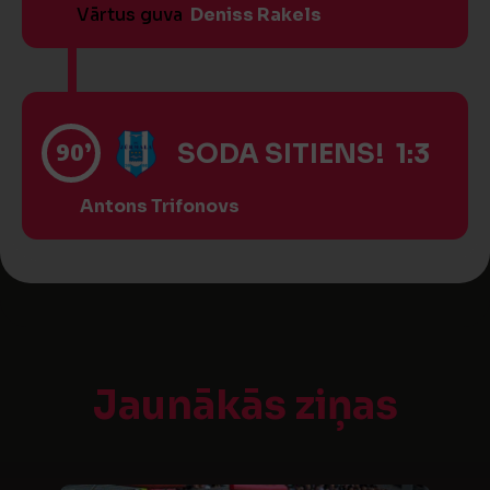
Vārtus guva
Deniss Rakels
90’
SODA SITIENS! 1:3
Antons Trifonovs
Jaunākās ziņas