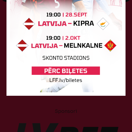
Tehniskais sponsors
Sponsori