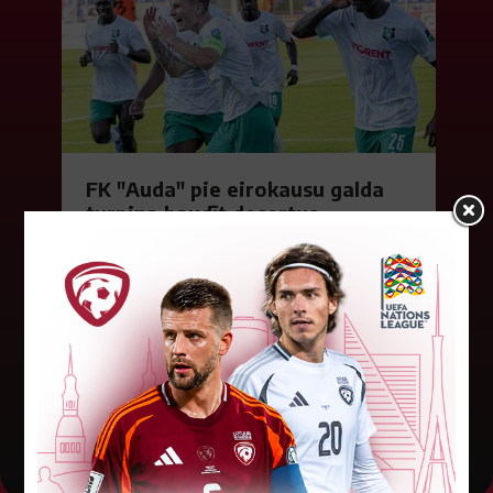
FK "Auda" pie eirokausu galda
turpina baudīt desertus
Otrdien Latvijas klubs FK "Auda" aizvadīja UEFA
Konferences līgas kvalifikācijas trešās kārtas
pirmo spēli, savu skatītāju priekšā "Skonto"
stadionā Rīgā ar 1:0 uzveica...
04. augusts 2026.