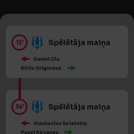
13’
Spēlētāja maiņa
Daniel Ola
Kirils Grigorovs
56’
Spēlētāja maiņa
Viacheslav Seletskiy
Pavel Kiryanov