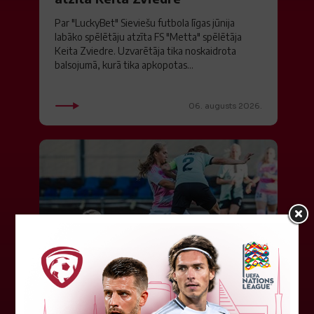
Par "LuckyBet" Sieviešu futbola līgas jūnija
labāko spēlētāju atzīta FS "Metta" spēlētāja
Keita Zviedre. Uzvarētāja tika noskaidrota
balsojumā, kurā tika apkopotas...
06. augusts 2026.
"Riga FC Women" liek kārtīgi
pasvīst dānietēm