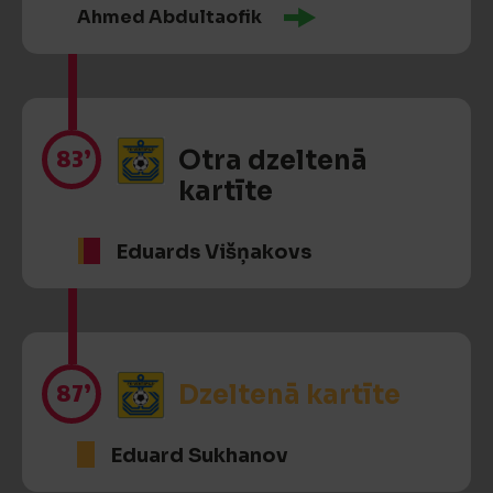
Ahmed Abdultaofik
83’
Otra dzeltenā
kartīte
Eduards Višņakovs
87’
Dzeltenā kartīte
Eduard Sukhanov