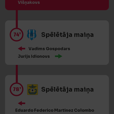
Višņakovs
74’
Spēlētāja maiņa
Vadims Gospodars
Jurijs Idionovs
78’
Spēlētāja maiņa
Eduardo Federico Martinez Colombo