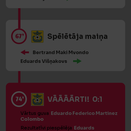
67’
Spēlētāja maiņa
Bertrand Maki Mvondo
Eduards Višņakovs
74’
VĀĀĀĀRTI! 0:1
Vārtus guva
Eduardo Federico Martinez
Colombo
Rezultatīvi piespēlēja
Eduards