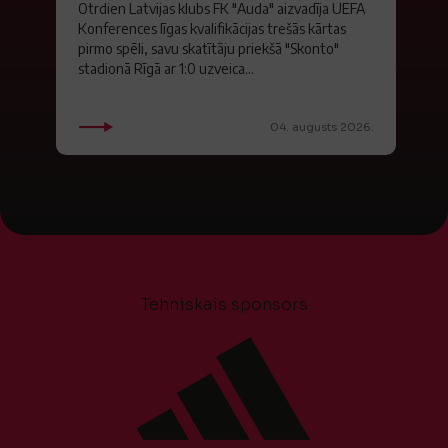
Otrdien Latvijas klubs FK "Auda" aizvadīja UEFA
Konferences līgas kvalifikācijas trešās kārtas
pirmo spēli, savu skatītāju priekšā "Skonto"
stadionā Rīgā ar 1:0 uzveica...
04. augusts 2026.
Tehniskais sponsors