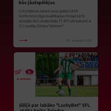
būs jāatspēlējas
Ceturtdienas vakarā savas spēles UEFA
Konferences līgas kvalifikācijas trešajā kārtā
aizvadīja divi Latvijas klubi. FC RFS izbraukumā ar
0:2 zaudēja Čehijas "Jablonec"...
06. augusts 2026.
Jūlijā par labāko "LuckyBet" SFL
atzīta Keita Zviedre