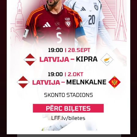
Latvijas čempions sieviešu futbolā "Riga FC
Women" trešdien aizvadīja UEFA Čempionu līgas
kvalifikācijas otrās kārtas pusfināla spēli Dānijā
pret "HB Køge". Cīņā pret...
05. augusts 2026.
FK "Auda" pie eirokausu galda
turpina baudīt desertus