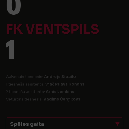
0
FK VENTSPILS
1
Galvenais tiesnesis:
Andrejs Sipailo
1 tiesneša asistents:
Vjačeslavs Kohans
2 tiesneša asistents:
Arnis Lemkins
Ceturtais tiesnesis:
Vadims Čerņikovs
Spēles gaita