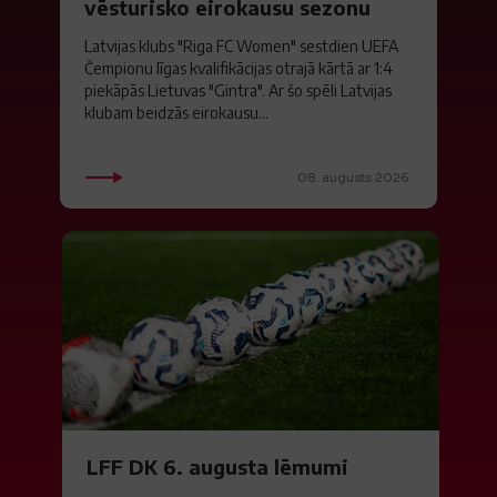
vēsturisko eirokausu sezonu
Latvijas klubs "Riga FC Women" sestdien UEFA
Čempionu līgas kvalifikācijas otrajā kārtā ar 1:4
piekāpās Lietuvas "Gintra". Ar šo spēli Latvijas
klubam beidzās eirokausu...
08. augusts 2026.
LFF DK 6. augusta lēmumi