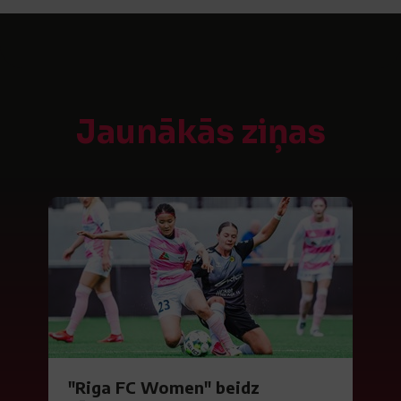
Jaunākās ziņas
"Riga FC Women" beidz