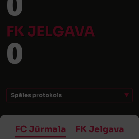
0
FK JELGAVA
0
Spēles protokols
FC Jūrmala
FK Jelgava