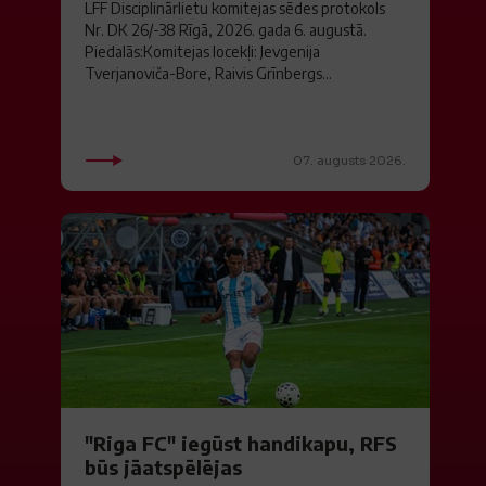
LFF Disciplinārlietu komitejas sēdes protokols
Nr. DK 26/-38 Rīgā, 2026. gada 6. augustā.
Piedalās:Komitejas locekļi: Jevgenija
Tverjanoviča-Bore, Raivis Grīnbergs...
07. augusts 2026.
"Riga FC" iegūst handikapu, RFS
būs jāatspēlējas