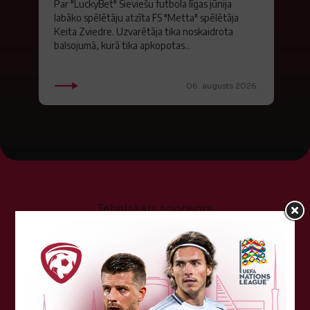
Par "LuckyBet" Sieviešu futbola līgas jūnija
labāko spēlētāju atzīta FS "Metta" spēlētāja
Keita Zviedre. Uzvarētāja tika noskaidrota
balsojumā, kurā tika apkopotas...
06. augusts 2026.
Tehniskais sponsors