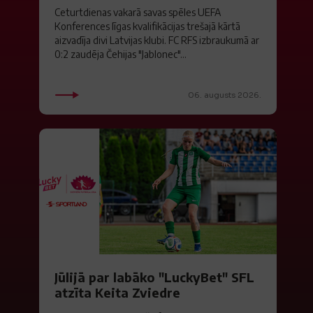
Ceturtdienas vakarā savas spēles UEFA
Konferences līgas kvalifikācijas trešajā kārtā
aizvadīja divi Latvijas klubi. FC RFS izbraukumā ar
0:2 zaudēja Čehijas "Jablonec"...
06. augusts 2026.
Jūlijā par labāko "LuckyBet" SFL
atzīta Keita Zviedre