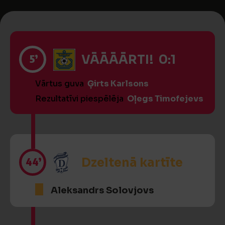
5’
VĀĀĀĀRTI! 0:1
Vārtus guva
Ģirts Karlsons
Rezultatīvi piespēlēja
Oļegs Timofejevs
44’
Dzeltenā kartīte
Aleksandrs Solovjovs