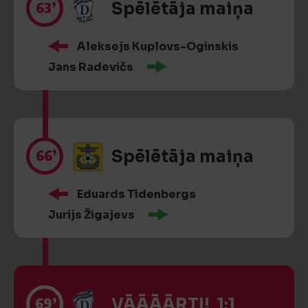
63’
Spēlētāja maiņa
Aleksejs Kuplovs-Oginskis
Jans Radevičs
66’
Spēlētāja maiņa
Eduards Tīdenbergs
Jurijs Žigajevs
69’
VĀĀĀĀRTI! 1:1