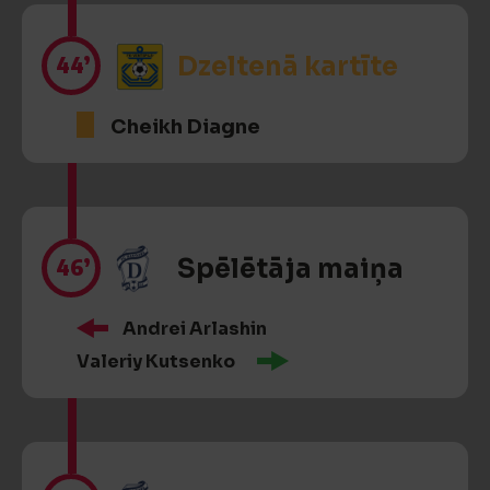
44’
Dzeltenā kartīte
Cheikh Diagne
46’
Spēlētāja maiņa
Andrei Arlashin
Valeriy Kutsenko