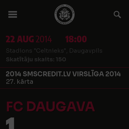
22 AUG
2014
18:00
Stadions "Celtnieks", Daugavpils
Skatītāju skaits:
150
2014 SMSCREDIT.LV VIRSLĪGA 2014
27. kārta
FC DAUGAVA
1