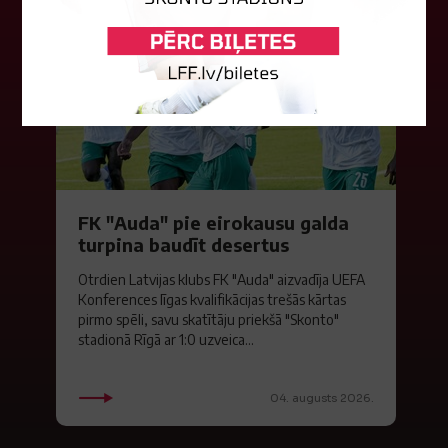
FK "Auda" pie eirokausu galda
turpina baudīt desertus
Otrdien Latvijas klubs FK "Auda" aizvadīja UEFA
Konferences līgas kvalifikācijas trešās kārtas
pirmo spēli, savu skatītāju priekšā "Skonto"
stadionā Rīgā ar 1:0 uzveica...
04. augusts 2026.