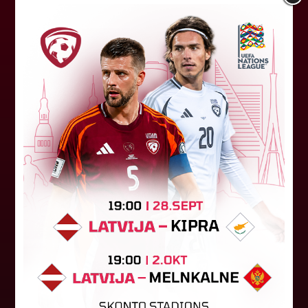
"Riga FC Women" liek kārtīgi
pasvīst dānietēm
Latvijas čempions sieviešu futbolā "Riga FC
Women" trešdien aizvadīja UEFA Čempionu līgas
kvalifikācijas otrās kārtas pusfināla spēli Dānijā
pret "HB Køge". Cīņā pret...
05. augusts 2026.