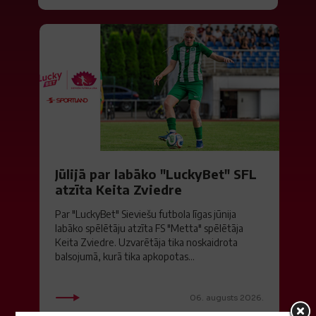
Jūlijā par labāko "LuckyBet" SFL
atzīta Keita Zviedre
Par "LuckyBet" Sieviešu futbola līgas jūnija
labāko spēlētāju atzīta FS "Metta" spēlētāja
Keita Zviedre. Uzvarētāja tika noskaidrota
balsojumā, kurā tika apkopotas...
06. augusts 2026.