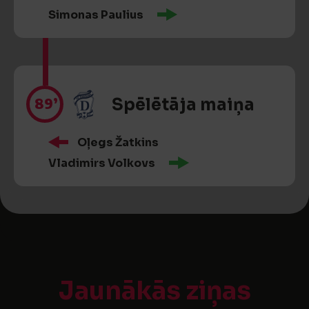
Simonas Paulius
89’
Spēlētāja maiņa
Oļegs Žatkins
Vladimirs Volkovs
Jaunākās ziņas