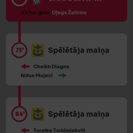
Vārtus guva
Oļegs Žatkins
75’
Spēlētāja maiņa
Cheikh Diagne
Ndue Mujeci
84’
Spēlētāja maiņa
Tornike Tarkhnishvili