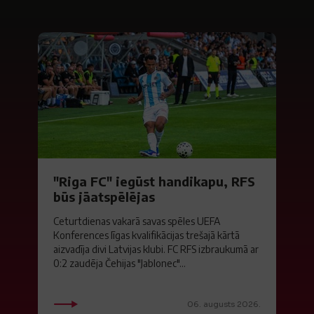
"Riga FC" iegūst handikapu, RFS
būs jāatspēlējas
Ceturtdienas vakarā savas spēles UEFA
Konferences līgas kvalifikācijas trešajā kārtā
aizvadīja divi Latvijas klubi. FC RFS izbraukumā ar
0:2 zaudēja Čehijas "Jablonec"...
06. augusts 2026.