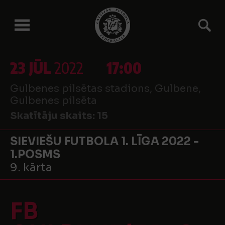
23 JŪL
2022
17:00
Gulbenes pilsētas stadions, Gulbene,
Gulbenes pilsēta
Skatītāju skaits:
15
SIEVIEŠU FUTBOLA 1. LĪGA 2022 -
1.POSMS
9. kārta
FB