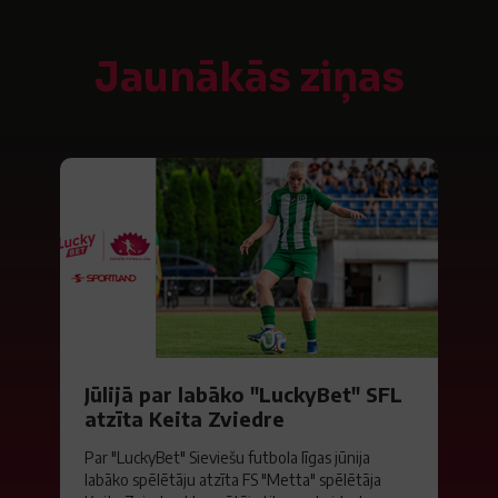
Jaunākās ziņas
Jūlijā par labāko "LuckyBet" SFL
atzīta Keita Zviedre
Par "LuckyBet" Sieviešu futbola līgas jūnija
labāko spēlētāju atzīta FS "Metta" spēlētāja