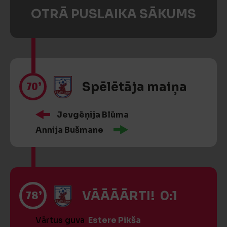
OTRĀ PUSLAIKA SĀKUMS
70’
Spēlētāja maiņa
Jevgēņija Blūma
Annija Bušmane
78’
VĀĀĀĀRTI! 0:1
Vārtus guva
Estere Pikša