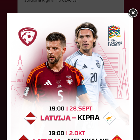
04. augusts 2026.
Latvijas tiesnešiem uztic darbu
UEFA Eiropas līgā
Latvijas tiesnešu brigāde apkalpos UEFA Eiropas
līgas kvalifikācijas spēli šovakar Dublinā starp
"Shamrock Rovers" un "Egnatia" komandām.
Andris Treimanis pildīs galvenā...