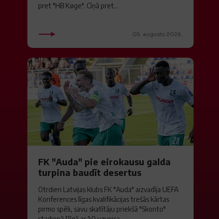
pret "HB Køge". Cīņā pret...
05. augusts 2026.
FK "Auda" pie eirokausu galda
turpina baudīt desertus
Otrdien Latvijas klubs FK "Auda" aizvadīja UEFA
Konferences līgas kvalifikācijas trešās kārtas
pirmo spēli, savu skatītāju priekšā "Skonto"
stadionā Rīgā ar 1:0 uzveica...