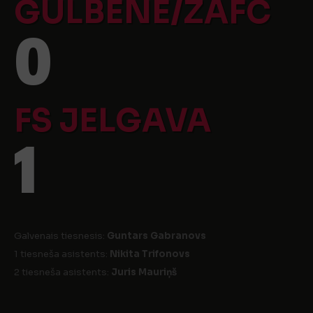
GULBENE/ZAFC
0
FS JELGAVA
1
Galvenais tiesnesis:
Guntars Gabranovs
1 tiesneša asistents:
Nikita Trifonovs
2 tiesneša asistents:
Juris Mauriņš