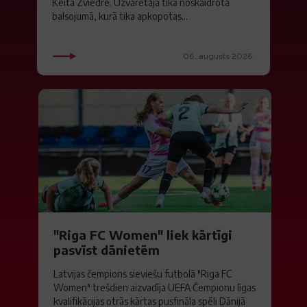
Keita Zviedre. Uzvarētāja tika noskaidrota
balsojumā, kurā tika apkopotas...
06. augusts 2026.
"Riga FC Women" liek kārtīgi
pasvīst dānietēm
Latvijas čempions sieviešu futbolā "Riga FC
Women" trešdien aizvadīja UEFA Čempionu līgas
kvalifikācijas otrās kārtas pusfināla spēli Dānijā