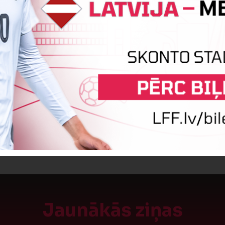
īte
Valērija Vīksniņa
SPĒLE BEIGUSIES!
Jaunākās ziņas