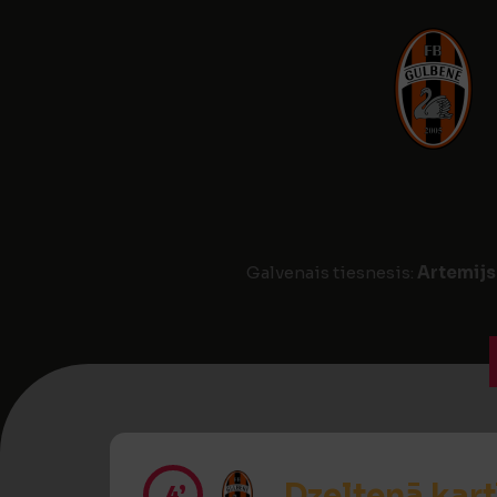
Galvenais tiesnesis:
Artemij
Dzeltenā kart
4’