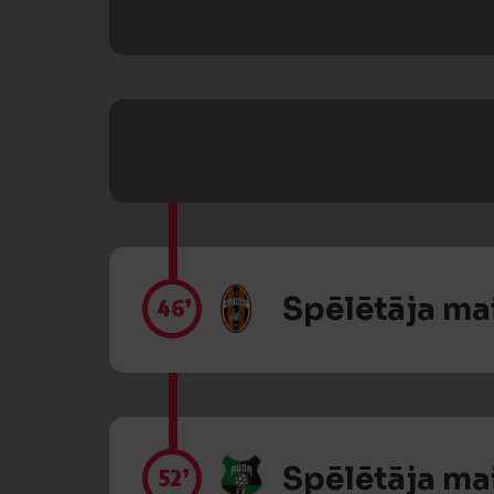
Spēlētāja ma
46’
Spēlētāja ma
52’