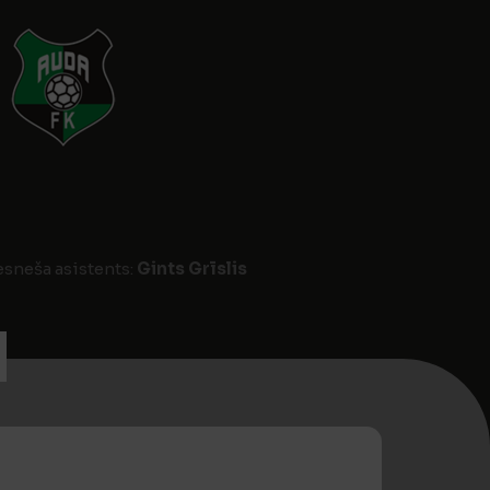
iesneša asistents:
Gints Grīslis