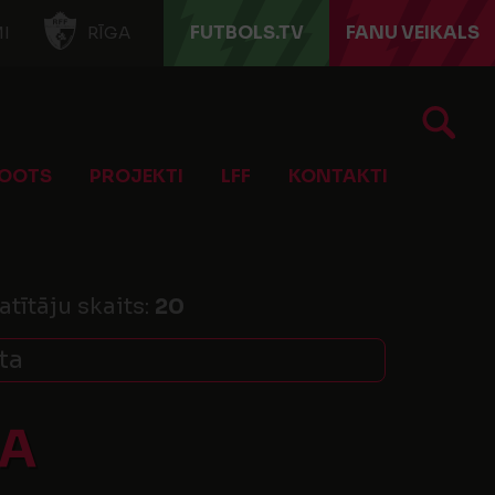
FUTBOLS.TV
FANU VEIKALS
I
RĪGA
OOTS
PROJEKTI
LFF
KONTAKTI
atītāju skaits:
20
rta
DA