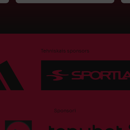
Tehniskais sponsors
Sponsori