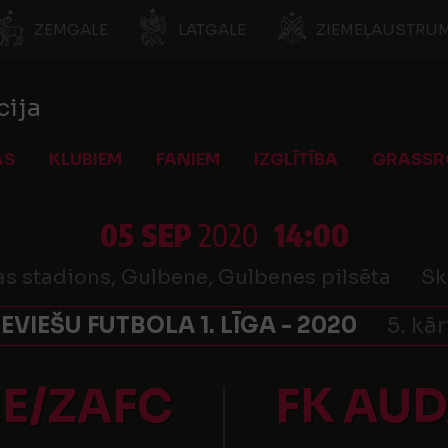
ZEMGALE
LATGALE
ZIEMEĻAUSTRUM
cija
AS
KLUBIEM
FANIEM
IZGLĪTĪBA
GRASSR
05 SEP
2020
14:00
as stadions, Gulbene, Gulbenes pilsēta
Sk
IEVIEŠU FUTBOLA 1. LĪGA - 2020
5. kā
E/ZAFC
FK AU