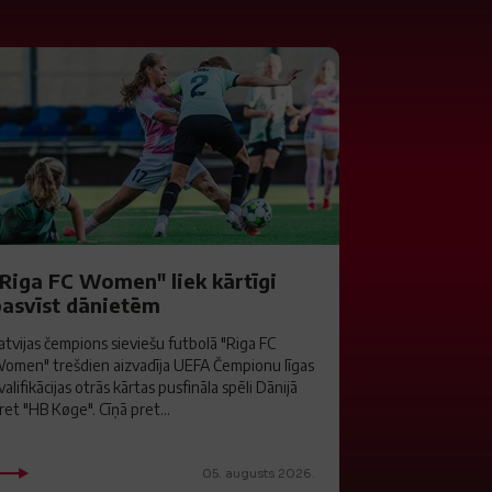
"Riga FC Women" liek kārtīgi
pasvīst dānietēm
atvijas čempions sieviešu futbolā "Riga FC
omen" trešdien aizvadīja UEFA Čempionu līgas
valifikācijas otrās kārtas pusfināla spēli Dānijā
ret "HB Køge". Cīņā pret...
05. augusts 2026.