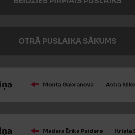
BEIDZIES PIRMAIS PUSLAIKS
OTRĀ PUSLAIKA SĀKUMS
iņa
Monta Gabranova
Astra Nik
iņa
Madara Ērika Paidere
Krista 