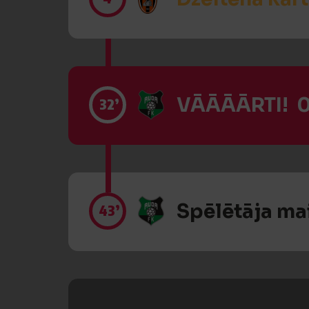
VĀĀĀĀRTI! 0
32’
Spēlētāja ma
43’