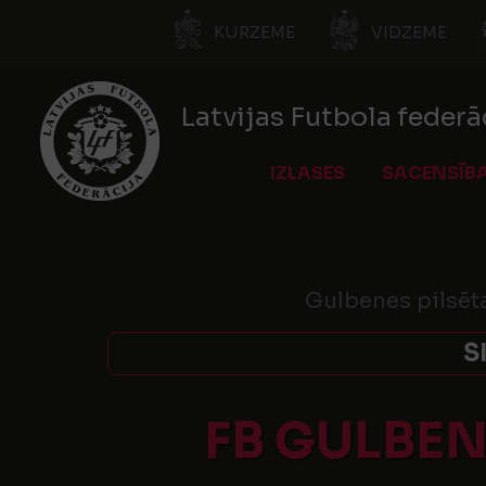
KURZEME
VIDZEME
Latvijas Futbola federā
IZLASES
SACENSĪB
Gulbenes pilsēt
S
FB GULBEN