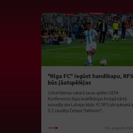
"Riga FC" iegūst handikapu, RF
būs jāatspēlējas
Ceturtdienas vakarā savas spēles UEFA
Konferences līgas kvalifikācijas trešajā kārtā
aizvadīja divi Latvijas klubi. FC RFS izbraukumā 
0:2 zaudēja Čehijas "Jablonec"...
06. augusts 202