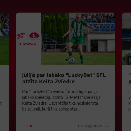
S
Jūlijā par labāko "LuckyBet" SFL
atzīta Keita Zviedre
Par "LuckyBet" Sieviešu futbola līgas jūnija
L
labāko spēlētāju atzīta FS "Metta" spēlētāja
W
ar
Keita Zviedre. Uzvarētāja tika noskaidrota
k
balsojumā, kurā tika apkopotas...
p
6.
06. augusts 2026.