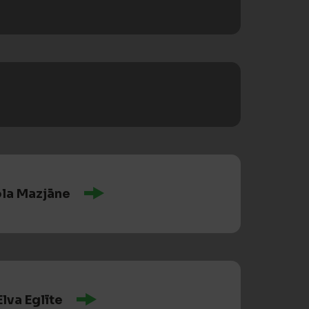
ola Mazjāne
Elva Eglīte