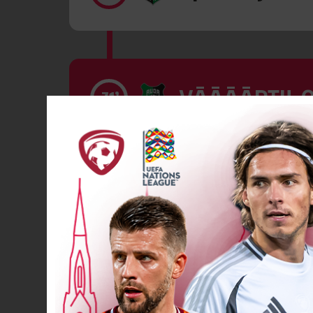
VĀĀĀĀRTI! 0
71’
Spēlētāja ma
72’
83’