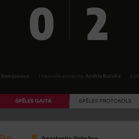
0
2
s Semjonovs
1 tiesneša asistents:
Andris Bačuks
2 t
SPĒLES GAITA
SPĒLES PROTOKOLS
īte
Anastasija Gabrāne