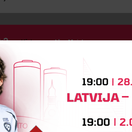
:2
Vārtus guva
Līga Meistere
iņa
Krista Kristiāna Brence
Justī