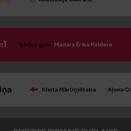
:1
Vārtus guva
Madara Ērika Paidere
iņa
Klinta Mārtiņjēkaba
Aļona O