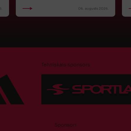
6.
06. augusts 2026.
Tehniskais sponsors
Sponsori