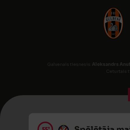
Galvenais tiesnesis:
Aleksandrs Anuf
Ceturtais t
Spēlētāja ma
55’