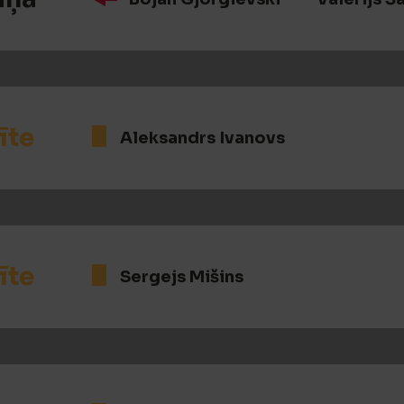
īte
Aleksandrs Ivanovs
īte
Sergejs Mišins