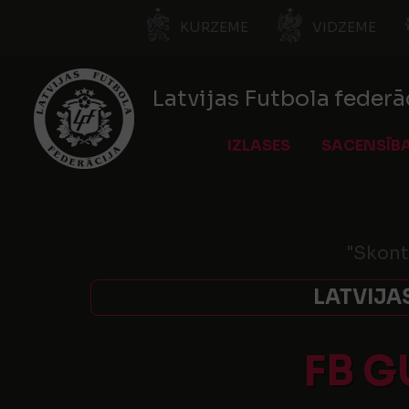
KURZEME
VIDZEME
Latvijas Futbola federā
IZLASES
SACENSĪB
"Skont
LATVIJA
FB G