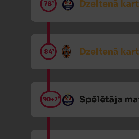
Dzeltenā kart
78’
Dzeltenā kart
84’
Spēlētāja ma
90
+2’