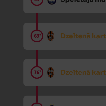
Dzeltenā kart
63’
Dzeltenā kart
76’