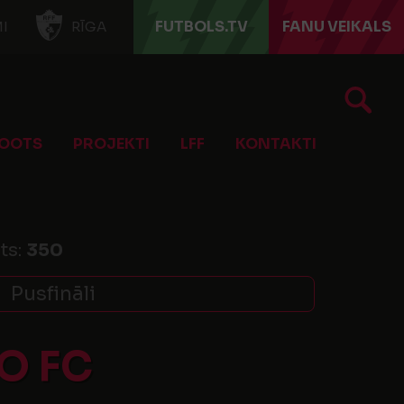
FUTBOLS.TV
FANU VEIKALS
I
RĪGA
OOTS
PROJEKTI
LFF
KONTAKTI
ts:
350
Pusfināli
O FC