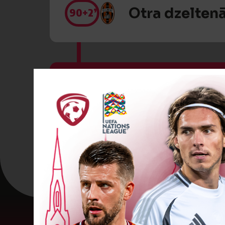
Otra dzeltenā
90
+2’
VĀĀĀĀRTI! 0
90
+3’