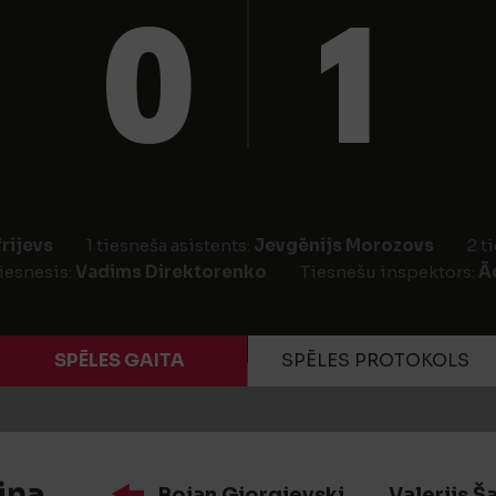
0
1
rijevs
1 tiesneša asistents:
Jevgēnijs Morozovs
2 t
iesnesis:
Vadims Direktorenko
Tiesnešu inspektors:
Ā
SPĒLES GAITA
SPĒLES PROTOKOLS
iņa
Bojan Gjorgievski
Valerijs Š