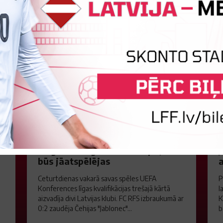
Jaunākās ziņas
"Riga FC" iegūst handikapu, RFS
J
būs jāatspēlējas
a
Ceturtdienas vakarā savas spēles UEFA
P
Konferences līgas kvalifikācijas trešajā kārtā
l
aizvadīja divi Latvijas klubi. FC RFS izbraukumā ar
K
0:2 zaudēja Čehijas "Jablonec"...
b