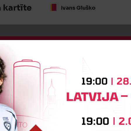
 kartīte
Ivans Gluško
:1
Vārtus guva
Aleksandrs Fertovs