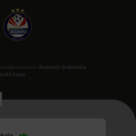
iesneša asistents:
Aleksejs Griščenko
dolfs Supe
abala