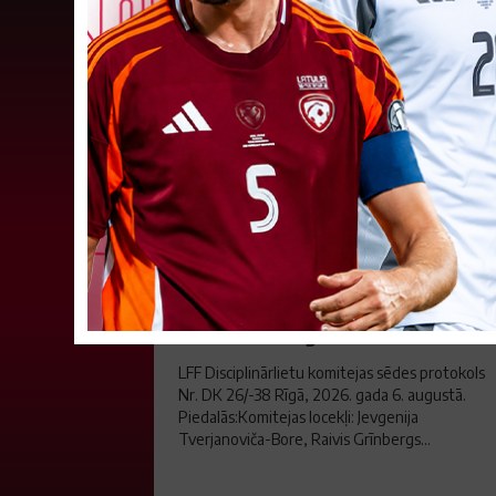
LFF DK 6. augusta lēmumi
LFF Disciplinārlietu komitejas sēdes protokols
Nr. DK 26/-38 Rīgā, 2026. gada 6. augustā.
Piedalās:Komitejas locekļi: Jevgenija
Tverjanoviča-Bore, Raivis Grīnbergs...