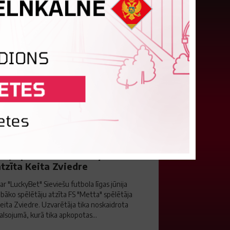
ūlijā par labāko "LuckyBet" SFL
tzīta Keita Zviedre
ar "LuckyBet" Sieviešu futbola līgas jūnija
abāko spēlētāju atzīta FS "Metta" spēlētāja
eita Zviedre. Uzvarētāja tika noskaidrota
alsojumā, kurā tika apkopotas...