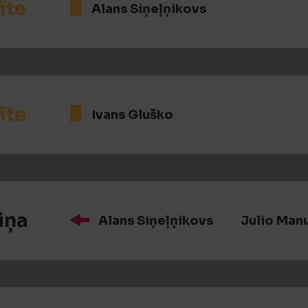
īte
Alans Siņeļņikovs
īte
Ivans Gluško
iņa
Alans Siņeļņikovs
Julio Man