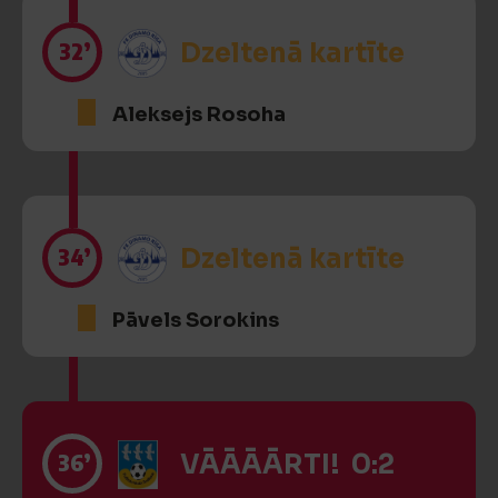
32’
Dzeltenā kartīte
Aleksejs Rosoha
34’
Dzeltenā kartīte
Pāvels Sorokins
36’
VĀĀĀĀRTI! 0:2