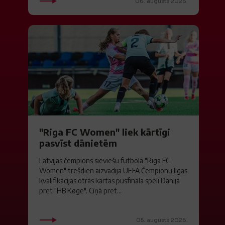
06. augusts 2026.
"Riga FC Women" liek kārtīgi
pasvīst dānietēm
Latvijas čempions sieviešu futbolā "Riga FC
Women" trešdien aizvadīja UEFA Čempionu līgas
kvalifikācijas otrās kārtas pusfināla spēli Dānijā
pret "HB Køge". Cīņā pret...
05. augusts 2026.