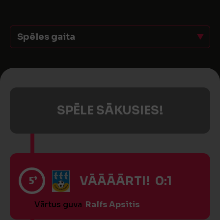
Spēles gaita
SPĒLE SĀKUSIES!
5’
VĀĀĀĀRTI! 0:1
Vārtus guva
Ralfs Apsītis