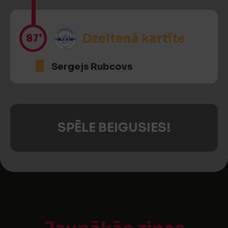
87’
Dzeltenā kartīte
Sergejs Rubcovs
SPĒLE BEIGUSIES!