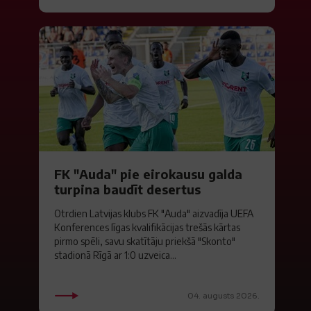
FK "Auda" pie eirokausu galda
turpina baudīt desertus
Otrdien Latvijas klubs FK "Auda" aizvadīja UEFA
Konferences līgas kvalifikācijas trešās kārtas
pirmo spēli, savu skatītāju priekšā "Skonto"
stadionā Rīgā ar 1:0 uzveica...
04. augusts 2026.