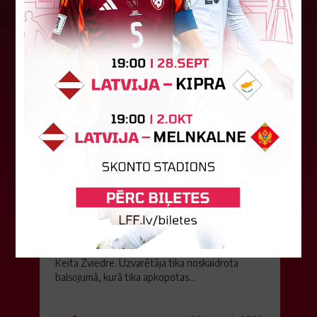
06. augusts 2026.
Jūlijā par labāko "LuckyBet" SFL
atzīta Keita Zviedre
Par "LuckyBet" Sieviešu futbola līgas jūnija
labāko spēlētāju atzīta FS "Metta" spēlētāja
Keita Zviedre. Uzvarētāja tika noskaidrota
balsojumā, kurā tika apkopotas...