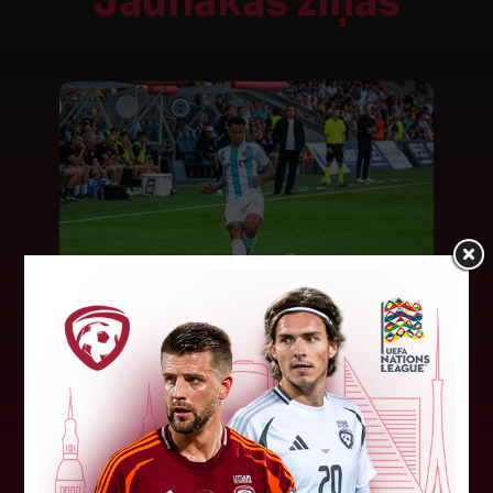
Jaunākās ziņas
"Riga FC" iegūst handikapu, RFS
būs jāatspēlējas
Ceturtdienas vakarā savas spēles UEFA
Konferences līgas kvalifikācijas trešajā kārtā
aizvadīja divi Latvijas klubi. FC RFS izbraukumā ar
0:2 zaudēja Čehijas "Jablonec"...