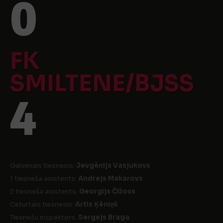
0
FK
SMILTENE/BJSS
4
Galvenais tiesnesis:
Jevgēnijs Vasjukovs
1 tiesneša asistents:
Andrejs Makarovs
2 tiesneša asistents:
Georgijs Čižovs
Ceturtais tiesnesis:
Artis Ķēniņš
Tiesnešu inspektors:
Sergejs Braga