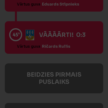
Vārtus guva
Eduards Stīpnieks
45’
VĀĀĀĀRTI! 0:3
Vārtus guva
Ričards Rullis
BEIDZIES PIRMAIS
PUSLAIKS