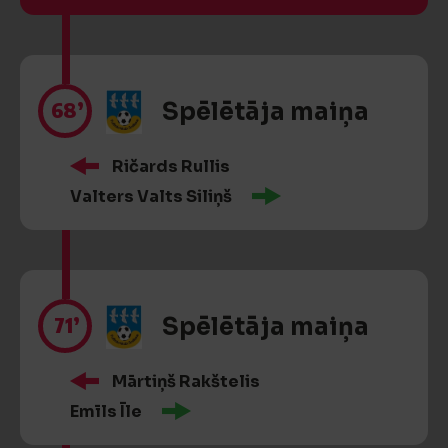
68’
Spēlētāja maiņa
Ričards Rullis
Valters Valts Siliņš
71’
Spēlētāja maiņa
Mārtiņš Rakštelis
Emīls Īle