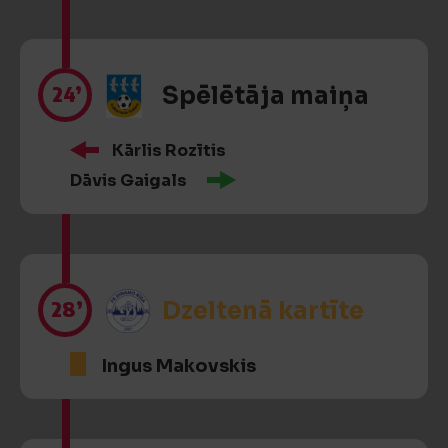
24’
Spēlētāja maiņa
Kārlis Rozītis
Dāvis Gaigals
28’
Dzeltenā kartīte
Ingus Makovskis