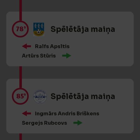
78’
Spēlētāja maiņa
Ralfs Apsītis
Artūrs Stūris
85’
Spēlētāja maiņa
Ingmārs Andris Briškens
Sergejs Rubcovs