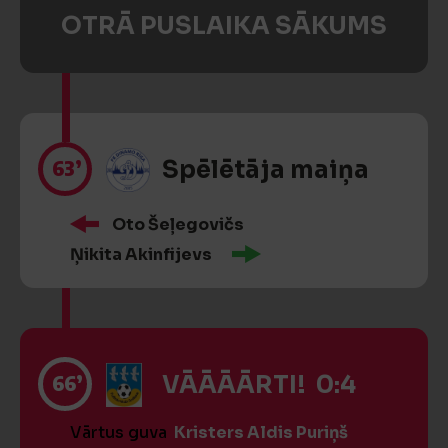
OTRĀ PUSLAIKA SĀKUMS
63’
Spēlētāja maiņa
Oto Šeļegovičs
Ņikita Akinfijevs
66’
VĀĀĀĀRTI! 0:4
Vārtus guva
Kristers Aldis Puriņš