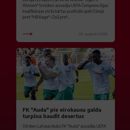
Women" trešdien aizvadīja UEFA Čempionu līgas
kvalifikācijas otrās kārtas pusfināla spēli Dānijā
pret "HB Køge". Cīņā pret...
05. augusts 2026.
FK "Auda" pie eirokausu galda
turpina baudīt desertus
Otrdien Latvijas klubs FK "Auda" aizvadīja UEFA