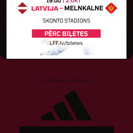
"Shamrock Rovers" un "Egnatia" komandām.
Andris Treimanis pildīs galvenā...
04. augusts 2026.
Tehniskais sponsors