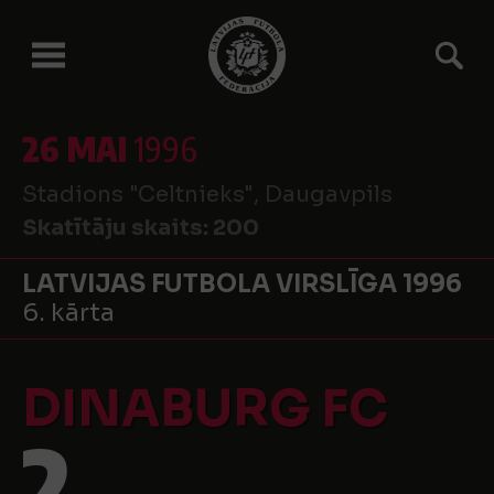
26 MAI
1996
Stadions "Celtnieks", Daugavpils
Skatītāju skaits:
200
LATVIJAS FUTBOLA VIRSLĪGA 1996
6. kārta
DINABURG FC
2