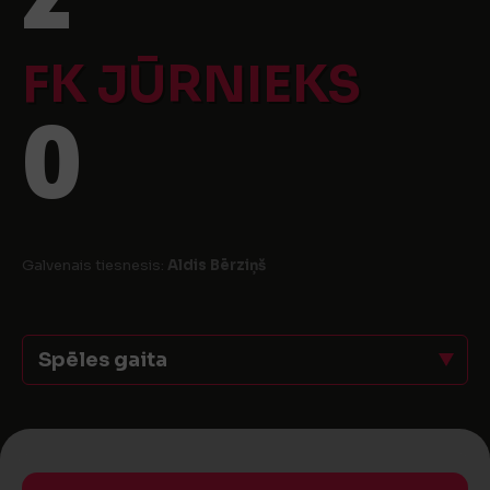
FK JŪRNIEKS
0
Galvenais tiesnesis:
Aldis Bērziņš
Spēles gaita