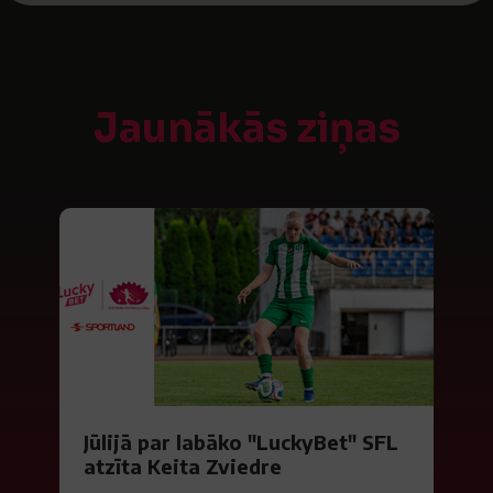
Jaunākās ziņas
Jūlijā par labāko "LuckyBet" SFL
atzīta Keita Zviedre