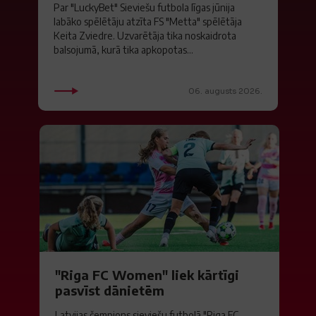
Par "LuckyBet" Sieviešu futbola līgas jūnija
labāko spēlētāju atzīta FS "Metta" spēlētāja
Keita Zviedre. Uzvarētāja tika noskaidrota
balsojumā, kurā tika apkopotas...
06. augusts 2026.
"Riga FC Women" liek kārtīgi
pasvīst dānietēm
Latvijas čempions sieviešu futbolā "Riga FC