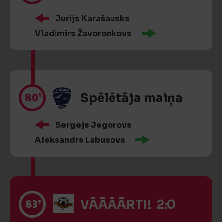
Jurijs Karašausks
Vladimirs Žavoronkovs
80’
Spēlētāja maiņa
Sergejs Jegorovs
Aleksandrs Labusovs
83’
VĀĀĀĀRTI! 2:0