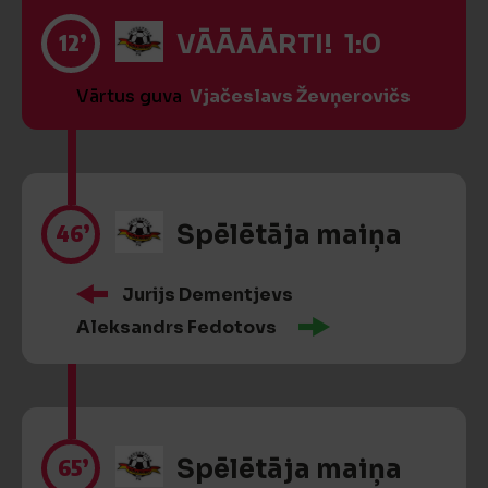
12’
VĀĀĀĀRTI! 1:0
Vārtus guva
Vjačeslavs Ževņerovičs
46’
Spēlētāja maiņa
Jurijs Dementjevs
Aleksandrs Fedotovs
65’
Spēlētāja maiņa