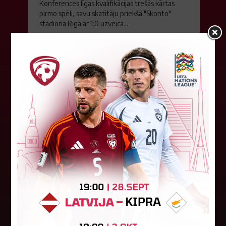
Konferences līgas kvalifikācijas trešās kārtas
pirmo spēli, savu skatītāju priekšā "Skonto"
stadionā Rīgā ar 1:0 uzveica...
04. augusts 2026.
Latvijas tiesnešiem uztic darbu
UEFA Eiropas līgā
Latvijas tiesnešu brigāde apkalpos UEFA Eiropas
līgas kvalifikācijas spēli šovakar Dublinā starp