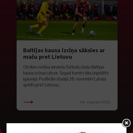
Baltijas kausa izcīņa sāksies ar
maču pret Lietuvu
Otrdien notika sieviešu futbola izlašu Baltijas
kausa izcīņas izloze. Šogad turnīrs tiks izspēlēts
Igaunijā. Pusfināla stadijā 28. novembrī Latvija
spēlēs pret Lietuvu...
04. augusts 2026.