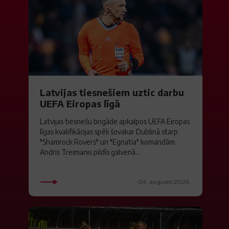
Latvijas tiesnešiem uztic darbu
UEFA Eiropas līgā
Latvijas tiesnešu brigāde apkalpos UEFA Eiropas
līgas kvalifikācijas spēli šovakar Dublinā starp
"Shamrock Rovers" un "Egnatia" komandām.
Andris Treimanis pildīs galvenā...
04. augusts 2026.