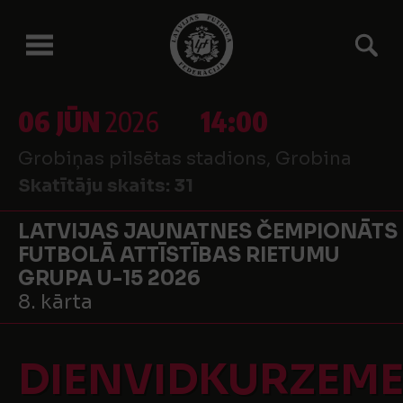
06 JŪN
2026
14:00
Grobiņas pilsētas stadions, Grobina
Skatītāju skaits:
31
LATVIJAS JAUNATNES ČEMPIONĀTS
FUTBOLĀ ATTĪSTĪBAS RIETUMU
GRUPA U-15 2026
8. kārta
DIENVIDKURZEM