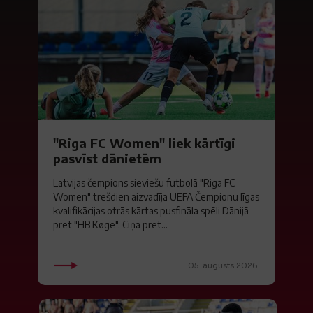
"Riga FC Women" liek kārtīgi
pasvīst dānietēm
Latvijas čempions sieviešu futbolā "Riga FC
Women" trešdien aizvadīja UEFA Čempionu līgas
kvalifikācijas otrās kārtas pusfināla spēli Dānijā
pret "HB Køge". Cīņā pret...
05. augusts 2026.