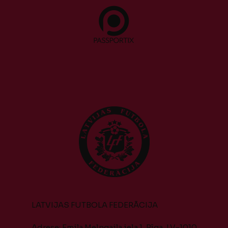
LATVIJAS FUTBOLA FEDERĀCIJA
Adrese: Emiļa Melngaiļa iela 1, Rīga, LV-1010