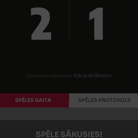
2
1
Galvenais tiesnesis:
Edvards Bovins
SPĒLES GAITA
SPĒLES PROTOKOLS
SPĒLE SĀKUSIES!