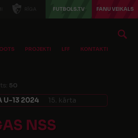
FUTBOLS.TV
FANU VEIKALS
I
RĪGA
OOTS
PROJEKTI
LFF
KONTAKTI
ts:
50
 U-13 2024
15. kārta
GAS NSS