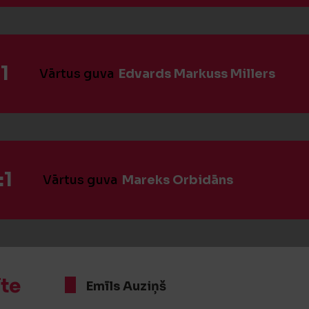
1
Vārtus guva
Edvards Markuss Millers
:1
Vārtus guva
Mareks Orbidāns
īte
Emīls Auziņš