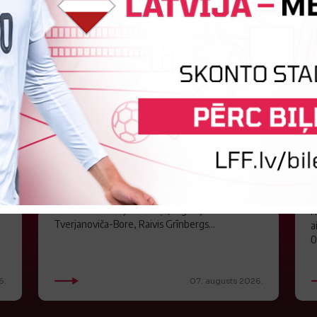
LFF DK 6. augusta lēmumi
LFF Disciplinārlietu komitejas sēdes protokols
Nr. DK 26/-38 Rīgā, 2026. gada 6. augustā.
C
Piedalās:Komitejas locekļi: Jevgenija
K
Tverjanoviča-Bore, Raivis Grīnbergs...
a
0
6.
07. augusts 2026.