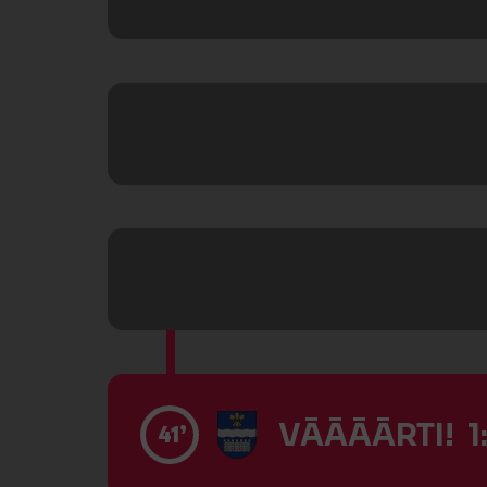
VĀĀĀĀRTI! 1
41’