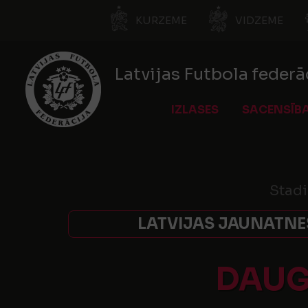
KURZEME
VIDZEME
Latvijas Futbola federā
IZLASES
SACENSĪB
Stadi
LATVIJAS JAUNATNES
DAUG