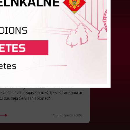
"Riga FC" iegūst handikapu, RFS
būs jāatspēlējas
eturtdienas vakarā savas spēles UEFA
onferences līgas kvalifikācijas trešajā kārtā
izvadīja divi Latvijas klubi. FC RFS izbraukumā ar
:2 zaudēja Čehijas "Jablonec"...
06. augusts 2026.