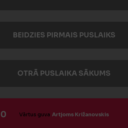
BEIDZIES PIRMAIS PUSLAIKS
OTRĀ PUSLAIKA SĀKUMS
:0
Vārtus guva
Artjoms Križanovskis