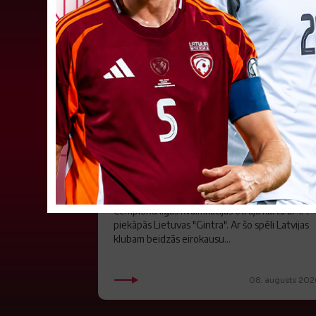
"Riga FC Women" beidz
vēsturisko eirokausu sezonu
Latvijas klubs "Riga FC Women" sestdien UEFA
Čempionu līgas kvalifikācijas otrajā kārtā ar 1:4
piekāpās Lietuvas "Gintra". Ar šo spēli Latvijas
klubam beidzās eirokausu...
08. augusts 202