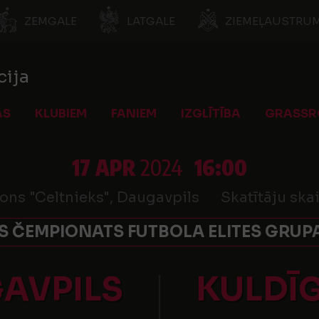
ZEMGALE
LATGALE
ZIEMEĻAUSTRUM
cija
AS
KLUBIEM
FANIEM
IZGLĪTĪBA
GRASSR
17 APR
2024
16:00
ons "Celtnieks", Daugavpils
Skatītāju skai
 ČEMPIONATS FUTBOLA ELITES GRUPA
AVPILS
KULDĪ