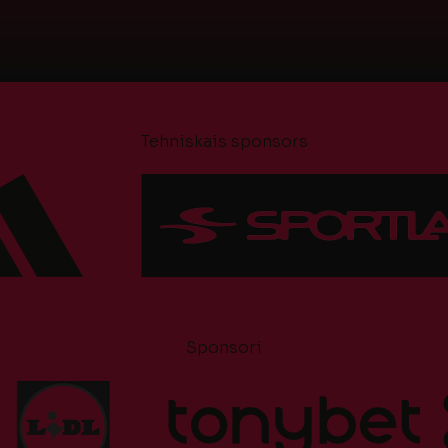
Tehniskais sponsors
Sponsori