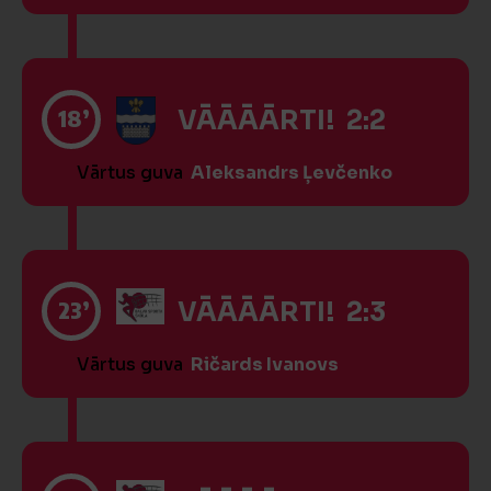
18’
VĀĀĀĀRTI! 2:2
Vārtus guva
Aleksandrs Ļevčenko
23’
VĀĀĀĀRTI! 2:3
Vārtus guva
Ričards Ivanovs