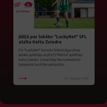
Jūlijā par labāko "LuckyBet" SFL
atzīta Keita Zviedre
Par "LuckyBet" Sieviešu futbola līgas jūnija
labāko spēlētāju atzīta FS "Metta" spēlētāja
Keita Zviedre. Uzvarētāja tika noskaidrota
balsojumā, kurā tika apkopotas...
06. augusts 2026.