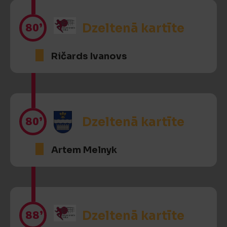
80’
Dzeltenā kartīte
Ričards Ivanovs
80’
Dzeltenā kartīte
Artem Melnyk
88’
Dzeltenā kartīte