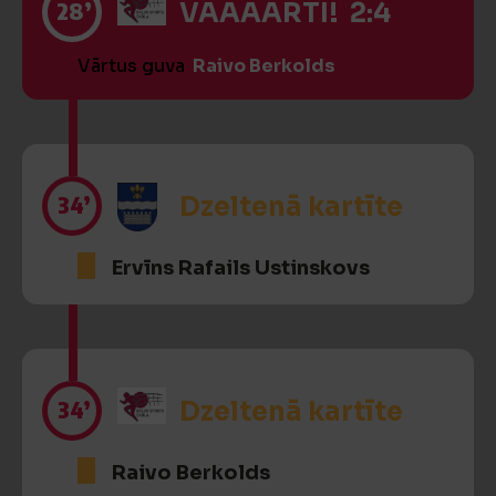
28’
VĀĀĀĀRTI! 2:4
Vārtus guva
Raivo Berkolds
34’
Dzeltenā kartīte
Ervīns Rafails Ustinskovs
34’
Dzeltenā kartīte
Raivo Berkolds