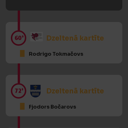
60’
Dzeltenā kartīte
Rodrigo Tokmačovs
72’
Dzeltenā kartīte
Fjodors Bočarovs