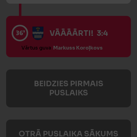
36’
VĀĀĀĀRTI! 3:4
Vārtus guva
Markuss Koroļkovs
BEIDZIES PIRMAIS
PUSLAIKS
OTRĀ PUSLAIKA SĀKUMS