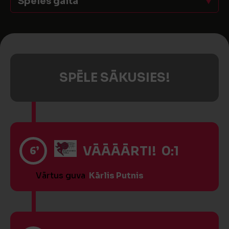
Spēles gaita
SPĒLE SĀKUSIES!
6’
VĀĀĀĀRTI! 0:1
Vārtus guva
Kārlis Putnis