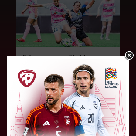
"Riga FC Women" beidz
vēsturisko eirokausu sezonu
Latvijas klubs "Riga FC Women" sestdien UEFA
Čempionu līgas kvalifikācijas otrajā kārtā ar 1:4
piekāpās Lietuvas "Gintra". Ar šo spēli Latvijas
klubam beidzās eirokausu...
08. augusts 2026.