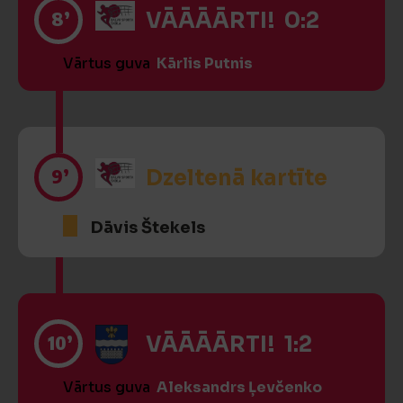
8’
VĀĀĀĀRTI! 0:2
Vārtus guva
Kārlis Putnis
9’
Dzeltenā kartīte
Dāvis Štekels
10’
VĀĀĀĀRTI! 1:2
Vārtus guva
Aleksandrs Ļevčenko