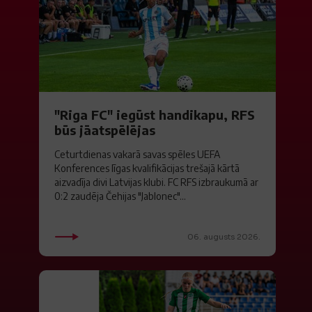
"Riga FC" iegūst handikapu, RFS
būs jāatspēlējas
Ceturtdienas vakarā savas spēles UEFA
Konferences līgas kvalifikācijas trešajā kārtā
aizvadīja divi Latvijas klubi. FC RFS izbraukumā ar
0:2 zaudēja Čehijas "Jablonec"...
06. augusts 2026.