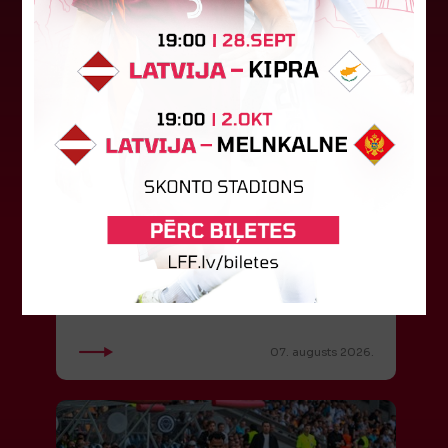
LFF DK 6. augusta lēmumi
LFF Disciplinārlietu komitejas sēdes protokols
Nr. DK 26/-38 Rīgā, 2026. gada 6. augustā.
Piedalās:Komitejas locekļi: Jevgenija
Tverjanoviča-Bore, Raivis Grīnbergs...
07. augusts 2026.