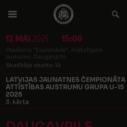
12 MAI
2025
15:00
Stadions "Esplanāde", mākslīgais
laukums, Daugavpils
Skatītāju skaits:
12
LATVIJAS JAUNATNES ČEMPIONĀTA
ATTĪSTĪBAS AUSTRUMU GRUPA U-15
2025
3. kārta
DAUGAVPILS