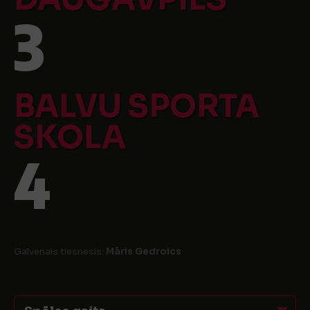
3
BALVU SPORTA
SKOLA
4
Galvenais tiesnesis:
Māris Gedroics