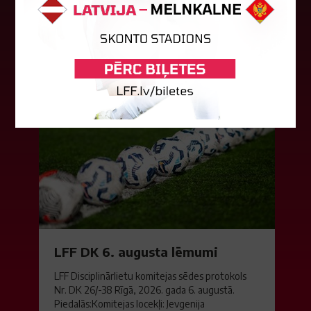
Čempionu līgas kvalifikācijas otrajā kārtā ar 1:4
piekāpās Lietuvas "Gintra". Ar šo spēli Latvijas
klubam beidzās eirokausu...
08. augusts 2026.
LFF DK 6. augusta lēmumi
LFF Disciplinārlietu komitejas sēdes protokols
Nr. DK 26/-38 Rīgā, 2026. gada 6. augustā.
Piedalās:Komitejas locekļi: Jevgenija