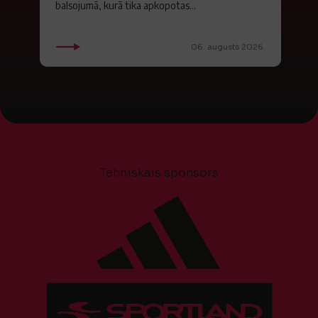
balsojumā, kurā tika apkopotas...
06. augusts 2026.
Tehniskais sponsors