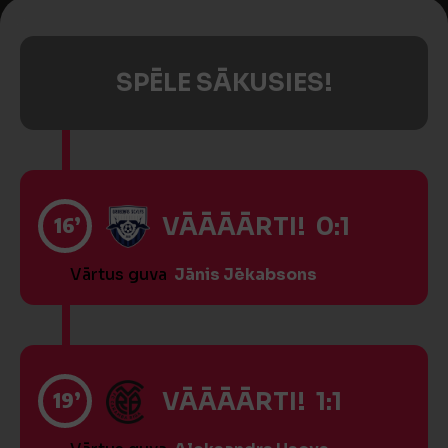
SPĒLE SĀKUSIES!
16’
VĀĀĀĀRTI! 0:1
Vārtus guva
Jānis Jēkabsons
19’
VĀĀĀĀRTI! 1:1