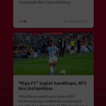
Tverjanoviča-Bore, Raivis Grīnbergs...
07. augusts 2026.
"Riga FC" iegūst handikapu, RFS
būs jāatspēlējas
Ceturtdienas vakarā savas spēles UEFA
Konferences līgas kvalifikācijas trešajā kārtā
aizvadīja divi Latvijas klubi. FC RFS izbraukumā ar