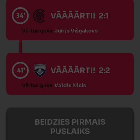
34’
VĀĀĀĀRTI! 2:1
Vārtus guva
Jurijs Višņakovs
41’
VĀĀĀĀRTI! 2:2
Vārtus guva
Valdis Nicis
BEIDZIES PIRMAIS
PUSLAIKS