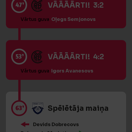
47’
VĀĀĀĀRTI! 3:2
Vārtus guva
Oļegs Semjonovs
53’
VĀĀĀĀRTI! 4:2
Vārtus guva
Igors Avanesovs
63’
Spēlētāja maiņa
Devids Dobrecovs