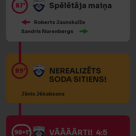
87’
Spēlētāja maiņa
Roberts Jaunskalže
Sandris Norenbergs
89’
NEREALIZĒTS
SODA SITIENS!
Jānis Jēkabsons
90
+1’
VĀĀĀĀRTI! 4:5