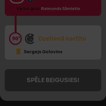
Vārtus guva
Raimonds Sāmietis
90’
Dzeltenā kartīte
Sergejs Golovins
SPĒLE BEIGUSIES!