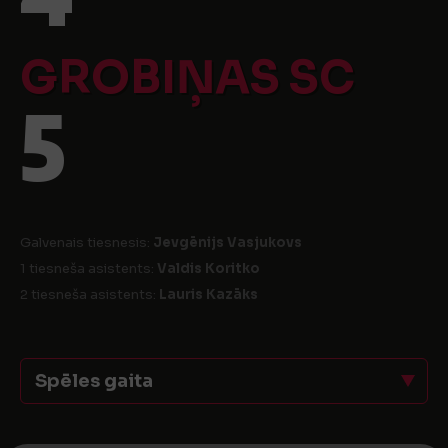
GROBIŅAS SC
5
Galvenais tiesnesis:
Jevgēnijs Vasjukovs
1 tiesneša asistents:
Valdis Koritko
2 tiesneša asistents:
Lauris Kazāks
Spēles gaita