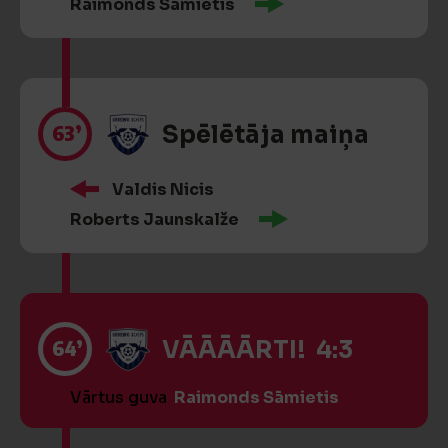
Raimonds Sāmietis
63’
Spēlētāja maiņa
Valdis Nicis
Roberts Jaunskalže
64’
VĀĀĀĀRTI! 4:3
Vārtus guva
Raimonds Sāmietis