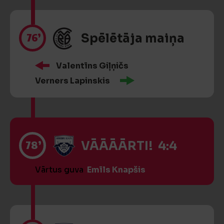
76’
Spēlētāja maiņa
Valentīns Giļņičs
Verners Lapinskis
78’
VĀĀĀĀRTI! 4:4
Vārtus guva
Emīls Knapšis