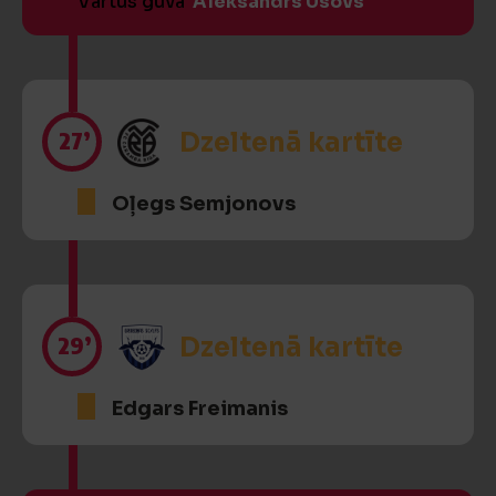
Vārtus guva
Aleksandrs Usovs
27’
Dzeltenā kartīte
Oļegs Semjonovs
29’
Dzeltenā kartīte
Edgars Freimanis