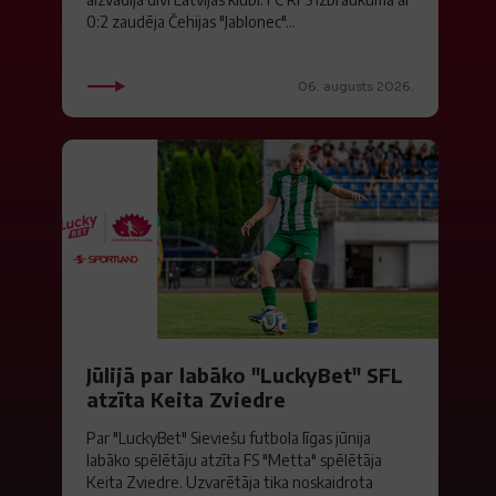
0:2 zaudēja Čehijas "Jablonec"...
06. augusts 2026.
Jūlijā par labāko "LuckyBet" SFL
atzīta Keita Zviedre
Par "LuckyBet" Sieviešu futbola līgas jūnija
labāko spēlētāju atzīta FS "Metta" spēlētāja
Keita Zviedre. Uzvarētāja tika noskaidrota