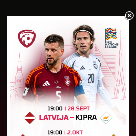
Jaunākās ziņas
"Riga FC Women" beidz
vēsturisko eirokausu sezonu
Latvijas klubs "Riga FC Women" sestdien UEFA