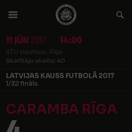
11 JŪN
2017
14:00
RTU stadions, Rīga
Skatītāju skaits:
40
LATVIJAS KAUSS FUTBOLĀ 2017
1/32 fināls
CARAMBA RĪGA
4