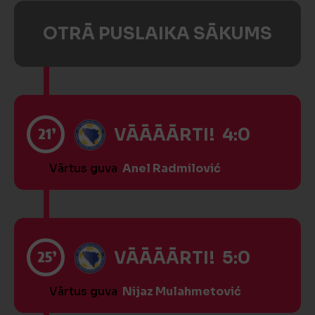
OTRĀ PUSLAIKA SĀKUMS
21’
VĀĀĀĀRTI! 4:0
Vārtus guva
Anel Radmilović
25’
VĀĀĀĀRTI! 5:0
Vārtus guva
Nijaz Mulahmetović