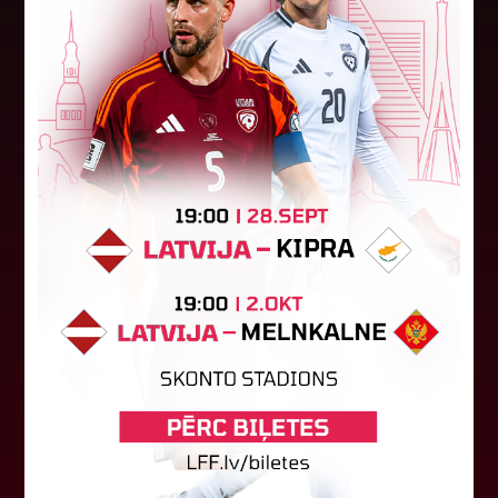
"Riga FC Women" beidz
vēsturisko eirokausu sezonu
Latvijas klubs "Riga FC Women" sestdien UEFA
Čempionu līgas kvalifikācijas otrajā kārtā ar 1:4
piekāpās Lietuvas "Gintra". Ar šo spēli Latvijas
klubam beidzās eirokausu...
08. augusts 2026.