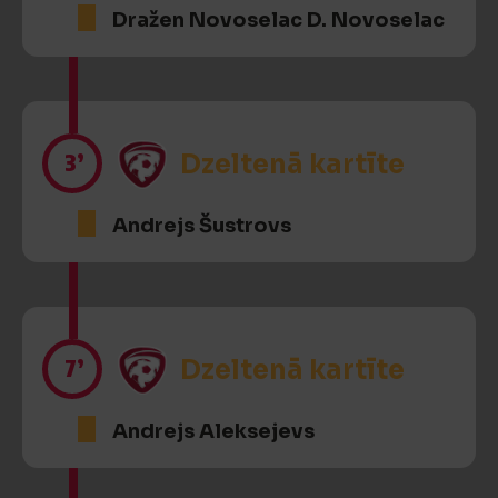
Dražen Novoselac D. Novoselac
3’
Dzeltenā kartīte
Andrejs Šustrovs
7’
Dzeltenā kartīte
Andrejs Aleksejevs