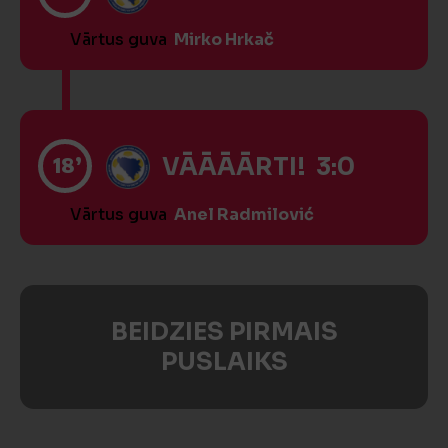
Vārtus guva
Mirko Hrkač
18’
VĀĀĀĀRTI! 3:0
Vārtus guva
Anel Radmilović
BEIDZIES PIRMAIS
PUSLAIKS