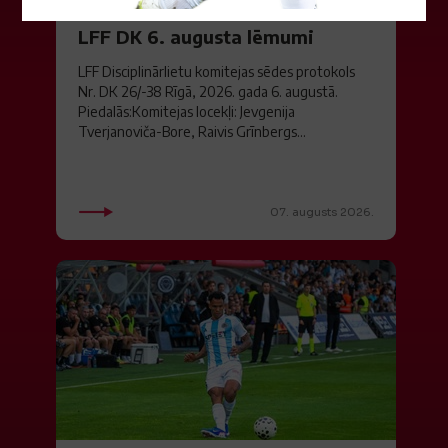
LFF DK 6. augusta lēmumi
LFF Disciplinārlietu komitejas sēdes protokols
Nr. DK 26/-38 Rīgā, 2026. gada 6. augustā.
Piedalās:Komitejas locekļi: Jevgenija
Tverjanoviča-Bore, Raivis Grīnbergs...
07. augusts 2026.