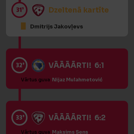
31’
Dzeltenā kartīte
Dmitrijs Jakovļevs
32’
VĀĀĀĀRTI! 6:1
Vārtus guva
Nijaz Mulahmetović
33’
VĀĀĀĀRTI! 6:2
Vārtus guva
Maksims Seņs