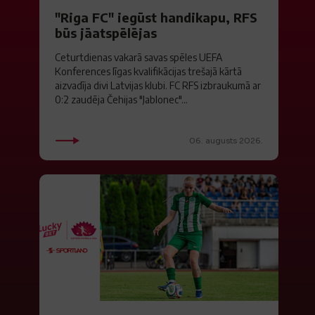
"Riga FC" iegūst handikapu, RFS
būs jāatspēlējas
Ceturtdienas vakarā savas spēles UEFA
Konferences līgas kvalifikācijas trešajā kārtā
aizvadīja divi Latvijas klubi. FC RFS izbraukumā ar
0:2 zaudēja Čehijas "Jablonec"...
06. augusts 2026.