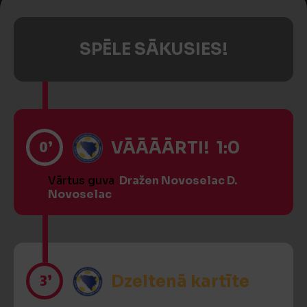
SPĒLE SĀKUSIES!
0’
VĀĀĀĀRTI! 1:0
Vārtus guva
Dražen Novoselac D.
Novoselac
3’
Dzeltenā kartīte