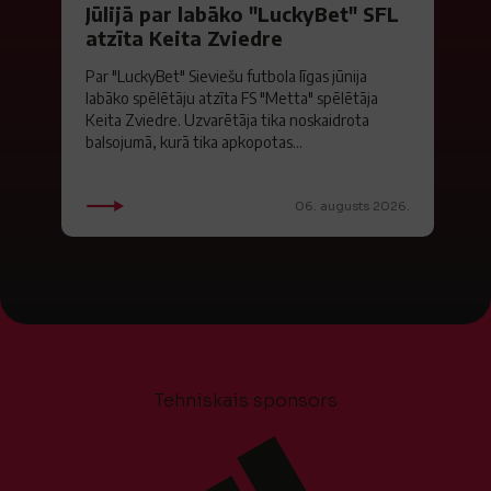
Jūlijā par labāko "LuckyBet" SFL
atzīta Keita Zviedre
Par "LuckyBet" Sieviešu futbola līgas jūnija
labāko spēlētāju atzīta FS "Metta" spēlētāja
Keita Zviedre. Uzvarētāja tika noskaidrota
balsojumā, kurā tika apkopotas...
06. augusts 2026.
Tehniskais sponsors