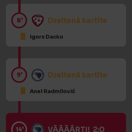
8’
Dzeltenā kartīte
Igors Dacko
9’
Dzeltenā kartīte
Anel Radmilović
14’
VĀĀĀĀRTI! 2:0