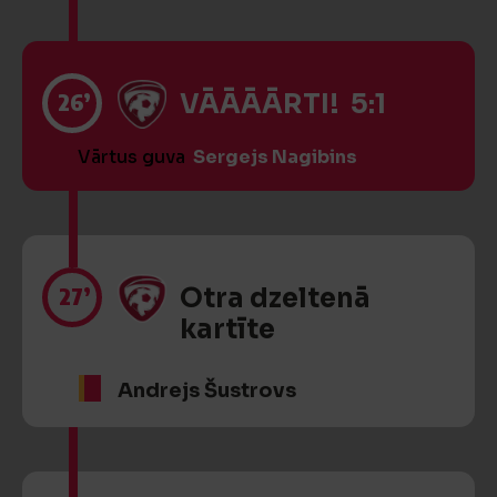
26’
VĀĀĀĀRTI! 5:1
Vārtus guva
Sergejs Nagibins
27’
Otra dzeltenā
kartīte
Andrejs Šustrovs