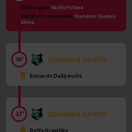
Vārtus guva
Wally Fofana
Rezultatīvi piespēlēja
Kumater Joshua
Shina
16’
Dzeltenā kartīte
Eduards Dašķevičs
27’
Dzeltenā kartīte
Ralfs Kragliks