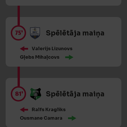
75’
Spēlētāja maiņa
Valerijs Lizunovs
Gļebs Mihaļcovs
81’
Spēlētāja maiņa
Ralfs Kragliks
Ousmane Camara