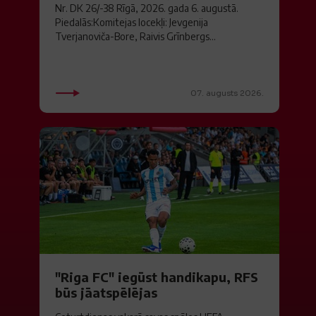
Nr. DK 26/-38 Rīgā, 2026. gada 6. augustā.
Piedalās:Komitejas locekļi: Jevgenija
Tverjanoviča-Bore, Raivis Grīnbergs...
07. augusts 2026.
"Riga FC" iegūst handikapu, RFS
būs jāatspēlējas