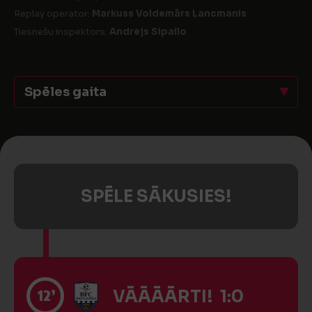
Replay operator:
Markuss Voldemārs Lancmanis
Tiesnešu inspektors:
Andrejs Sipailo
Spēles gaita
SPĒLE SĀKUSIES!
12’
VĀĀĀĀRTI! 1:0