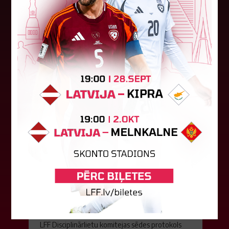
Latvijas klubs "Riga FC Women" sestdien UEFA
Čempionu līgas kvalifikācijas otrajā kārtā ar 1:4
piekāpās Lietuvas "Gintra". Ar šo spēli Latvijas
klubam beidzās eirokausu...
08. augusts 2026.
LFF DK 6. augusta lēmumi
LFF Disciplinārlietu komitejas sēdes protokols