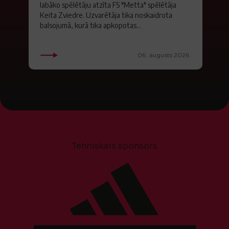
labāko spēlētāju atzīta FS "Metta" spēlētāja
Keita Zviedre. Uzvarētāja tika noskaidrota
balsojumā, kurā tika apkopotas...
06. augusts 2026.
Tehniskais sponsors