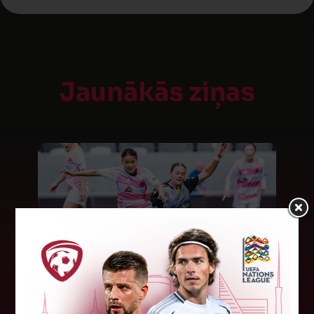
Jaunākās ziņas
"Riga FC Women" beidz
vēsturisko eirokausu sezonu