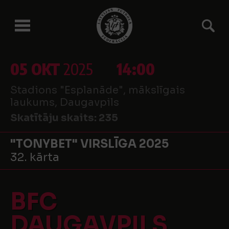
05 OKT
2025
14:00
Stadions "Esplanāde", mākslīgais
laukums, Daugavpils
Skatītāju skaits:
235
"TONYBET" VIRSLĪGA 2025
32. kārta
BFC
DAUGAVPILS