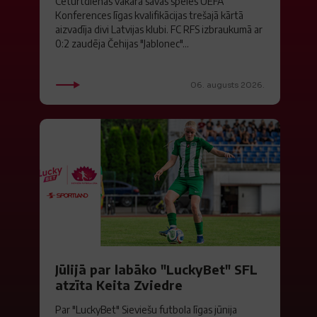
Ceturtdienas vakarā savas spēles UEFA
Konferences līgas kvalifikācijas trešajā kārtā
aizvadīja divi Latvijas klubi. FC RFS izbraukumā ar
0:2 zaudēja Čehijas "Jablonec"...
06. augusts 2026.
Jūlijā par labāko "LuckyBet" SFL
atzīta Keita Zviedre
Par "LuckyBet" Sieviešu futbola līgas jūnija