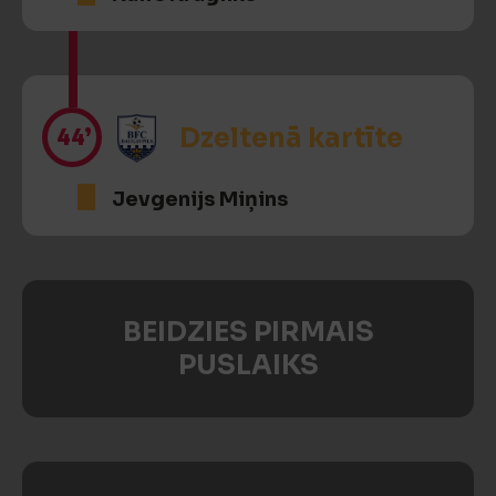
44’
Dzeltenā kartīte
Jevgenijs Miņins
BEIDZIES PIRMAIS
PUSLAIKS