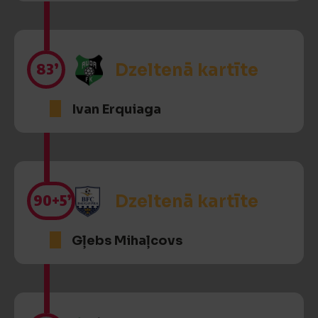
83’
Dzeltenā kartīte
Ivan Erquiaga
90
+5’
Dzeltenā kartīte
Gļebs Mihaļcovs