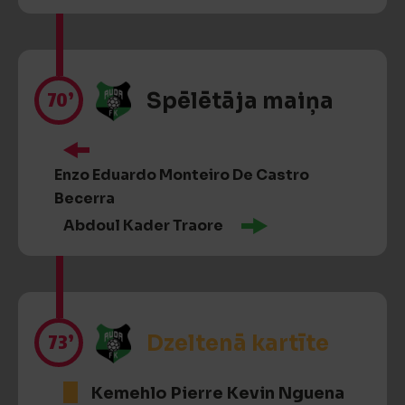
70’
Spēlētāja maiņa
Enzo Eduardo Monteiro De Castro
Becerra
Abdoul Kader Traore
73’
Dzeltenā kartīte
Kemehlo Pierre Kevin Nguena