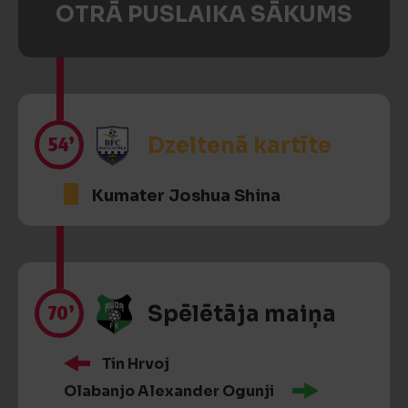
OTRĀ PUSLAIKA SĀKUMS
54’
Dzeltenā kartīte
Kumater Joshua Shina
70’
Spēlētāja maiņa
Tin Hrvoj
Olabanjo Alexander Ogunji