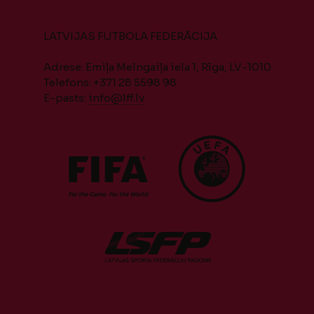
LATVIJAS FUTBOLA FEDERĀCIJA
Adrese: Emiļa Melngaiļa iela 1, Rīga, LV-1010
Telefons: +371 28 5598 98
E-pasts:
info@lff.lv