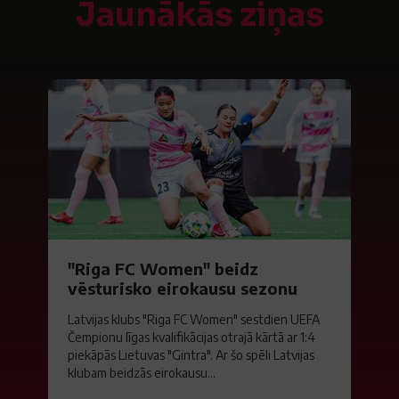
Jaunākās ziņas
"Riga FC Women" beidz
vēsturisko eirokausu sezonu
Latvijas klubs "Riga FC Women" sestdien UEFA
Čempionu līgas kvalifikācijas otrajā kārtā ar 1:4
piekāpās Lietuvas "Gintra". Ar šo spēli Latvijas
klubam beidzās eirokausu...