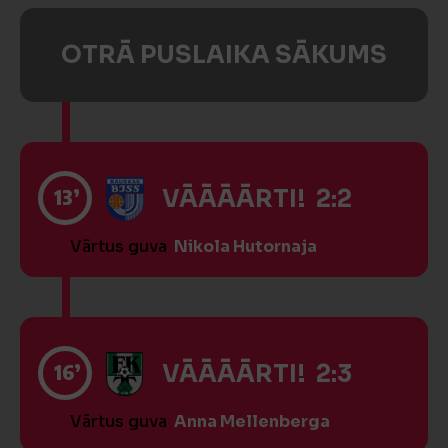
OTRĀ PUSLAIKA SĀKUMS
13’
VĀĀĀĀRTI! 2:2
Vārtus guva
Nikola Hutornaja
16’
VĀĀĀĀRTI! 2:3
Vārtus guva
Anna Mellenberga