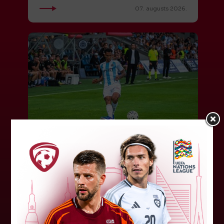
07. augusts 2026.
"Riga FC" iegūst handikapu, RFS
būs jāatspēlējas
Ceturtdienas vakarā savas spēles UEFA
Konferences līgas kvalifikācijas trešajā kārtā
aizvadīja divi Latvijas klubi. FC RFS izbraukumā ar
0:2 zaudēja Čehijas "Jablonec"...