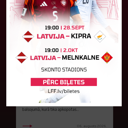
06. augusts 2026.
Jūlijā par labāko "LuckyBet" SFL
atzīta Keita Zviedre
Par "LuckyBet" Sieviešu futbola līgas jūnija
labāko spēlētāju atzīta FS "Metta" spēlētāja
Keita Zviedre. Uzvarētāja tika noskaidrota
balsojumā, kurā tika apkopotas...
06. augusts 2026.