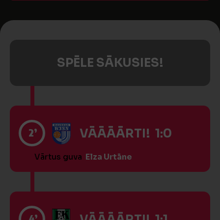
SPĒLE SĀKUSIES!
2’
VĀĀĀĀRTI! 1:0
Vārtus guva
Elza Urtāne
4’
VĀĀĀĀRTI! 1:1