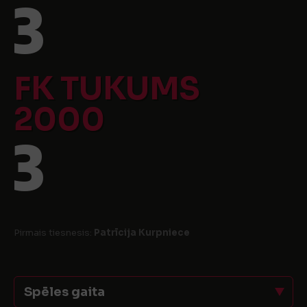
3
FK TUKUMS
2000
3
Pirmais tiesnesis:
Patrīcija Kurpniece
Spēles gaita