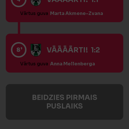
Vārtus guva
Marta Akmene-Zvana
8’
VĀĀĀĀRTI! 1:2
Vārtus guva
Anna Mellenberga
BEIDZIES PIRMAIS
PUSLAIKS