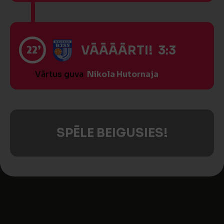
22’
VĀĀĀĀRTI! 3:3
Vārtus guva
Nikola Hutornaja
SPĒLE BEIGUSIES!