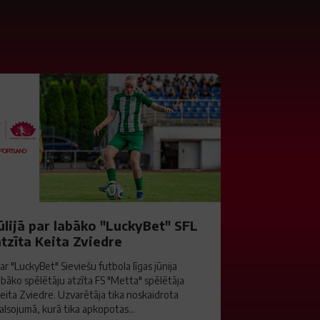
ūlijā par labāko "LuckyBet" SFL
tzīta Keita Zviedre
ar "LuckyBet" Sieviešu futbola līgas jūnija
abāko spēlētāju atzīta FS "Metta" spēlētāja
eita Zviedre. Uzvarētāja tika noskaidrota
alsojumā, kurā tika apkopotas...