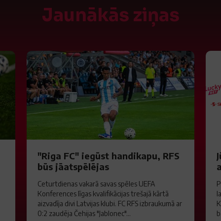
Jaunākās ziņas
"Riga FC" iegūst handikapu, RFS
J
būs jāatspēlējas
a
Ceturtdienas vakarā savas spēles UEFA
P
Konferences līgas kvalifikācijas trešajā kārtā
l
aizvadīja divi Latvijas klubi. FC RFS izbraukumā ar
K
0:2 zaudēja Čehijas "Jablonec"...
b