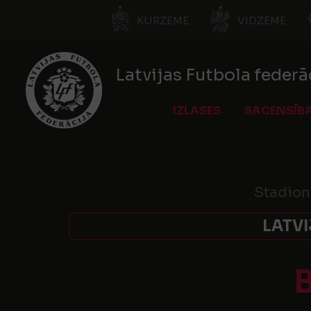
KURZEME
VIDZEME
Latvijas Futbola federā
IZLASES
SACENSĪB
Stadion
LATVI