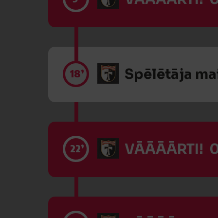
Spēlētāja ma
18’
VĀĀĀĀRTI! 0
22’