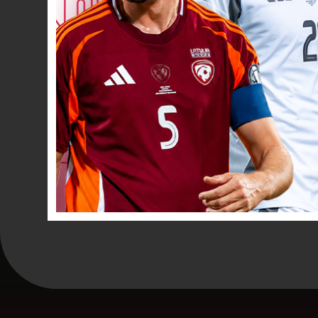
VĀĀĀĀRTI! 0
72’
Dzeltenā kartīte
-