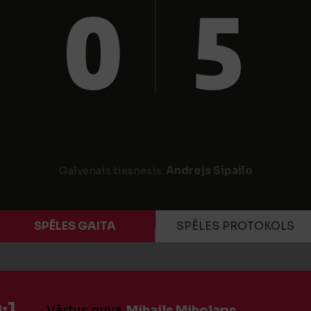
0
5
Galvenais tiesnesis:
Andrejs Sipailo
SPĒLES GAITA
SPĒLES PROTOKOLS
:1
Vārtus guva
Mihails Miholaps