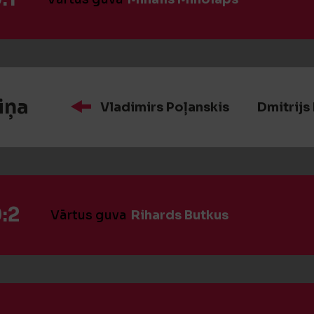
iņa
Vladimirs Poļanskis
Dmitrijs
:2
Vārtus guva
Rihards Butkus