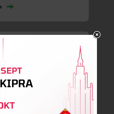
s
ļčuks
orovs