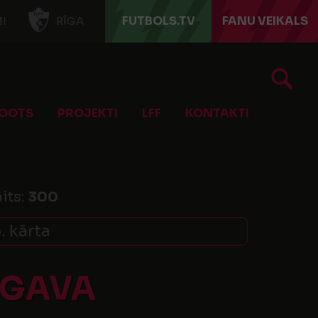
FUTBOLS.TV
FANU VEIKALS
I
RĪGA
OOTS
PROJEKTI
LFF
KONTAKTI
its:
300
. kārta
UGAVA