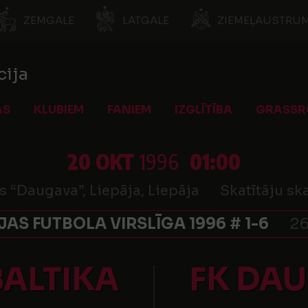
ZEMGALE
LATGALE
ZIEMEĻAUSTRUM
cija
AS
KLUBIEM
FANIEM
IZGLĪTĪBA
GRASSR
20 OKT
1996
01:00
s “Daugava”, Liepāja, Liepāja
Skatītāju ska
JAS FUTBOLA VIRSLĪGA 1996 # 1-6
26
BALTIKA
FK DA