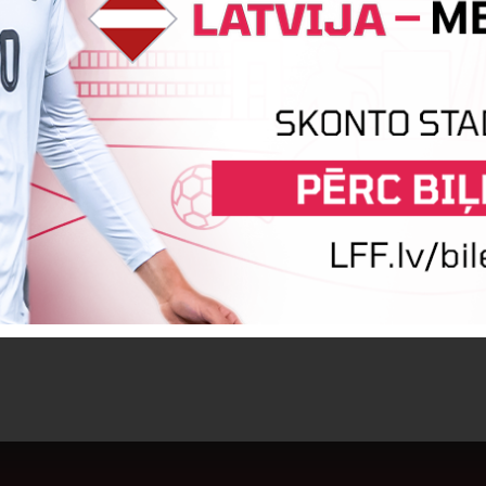
:5
Vārtus guva
Vladislavs Ņesterenko
Andrius Sriubas