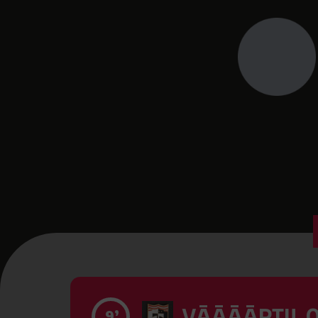
VĀĀĀĀRTI! 0
9’