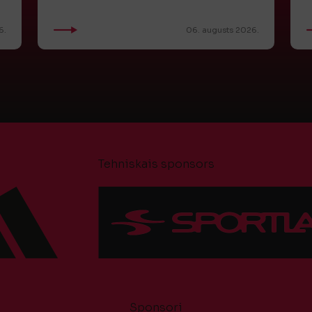
6.
06. augusts 2026.
Tehniskais sponsors
Sponsori