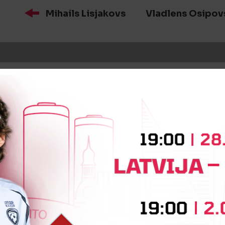
Mihails Lisjakovs
Vladlens Osipov
iņa
Rihards Butkus
Ruslans Miha
iņa
Oļegs Rudenko
Romāns Sid