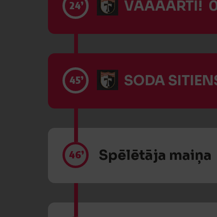
VĀĀĀĀRTI! 0
24’
SODA SITIENS
45’
Spēlētāja maiņa
46’