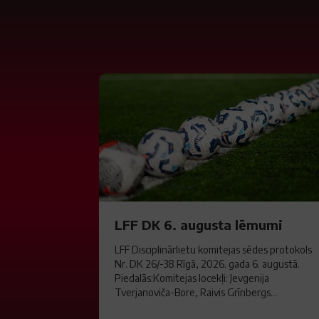
LFF DK 6. augusta lēmumi
LFF Disciplinārlietu komitejas sēdes protokols
Nr. DK 26/-38 Rīgā, 2026. gada 6. augustā.
Piedalās:Komitejas locekļi: Jevgenija
Tverjanoviča-Bore, Raivis Grīnbergs...