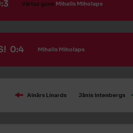
:3
Vārtus guva
Mihails Miholaps
! 0:4
Mihails Miholaps
Ainārs Linards
Jānis Intenbergs