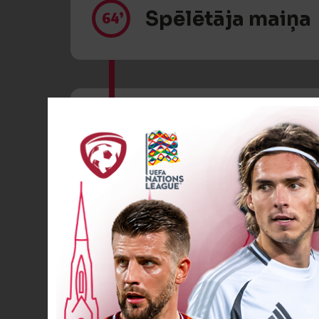
Spēlētāja maiņa
64’
Spēlētāja ma
67’
Spēlētāja ma
68’