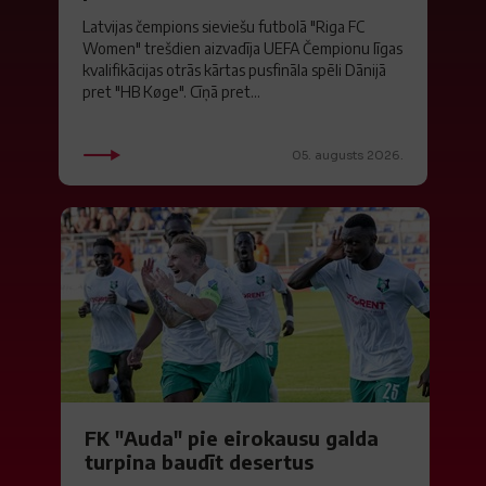
Latvijas čempions sieviešu futbolā "Riga FC
Women" trešdien aizvadīja UEFA Čempionu līgas
kvalifikācijas otrās kārtas pusfināla spēli Dānijā
pret "HB Køge". Cīņā pret...
05. augusts 2026.
FK "Auda" pie eirokausu galda
turpina baudīt desertus