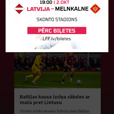
Latvijas tiesnešu brigāde apkalpos UEFA Eiropas
līgas kvalifikācijas spēli šovakar Dublinā starp
"Shamrock Rovers" un "Egnatia" komandām.
Andris Treimanis pildīs galvenā...
04. augusts 2026.
Baltijas kausa izcīņa sāksies ar
maču pret Lietuvu
Otrdien notika sieviešu futbola izlašu Baltijas