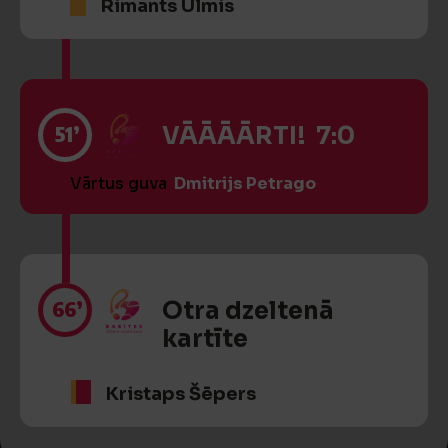
Rimants Ulmis
51’
VĀĀĀĀRTI! 7:0
Vārtus guva
Dmitrijs Petrago
66’
Otra dzeltenā
kartīte
Kristaps Šēpers