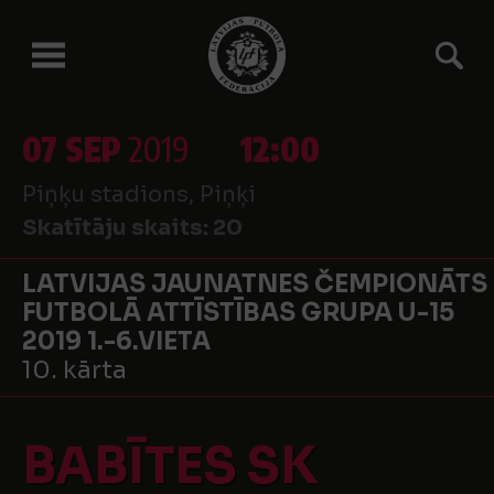
07 SEP
2019
12:00
Piņķu stadions, Piņķi
Skatītāju skaits:
20
LATVIJAS JAUNATNES ČEMPIONĀTS
FUTBOLĀ ATTĪSTĪBAS GRUPA U-15
2019 1.-6.VIETA
10. kārta
BABĪTES SK