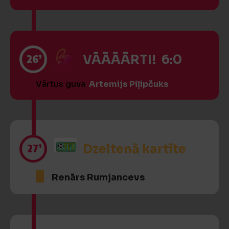
26’
VĀĀĀĀRTI! 6:0
Vārtus guva
Artemijs Piļipčuks
27’
Dzeltenā kartīte
Renārs Rumjancevs