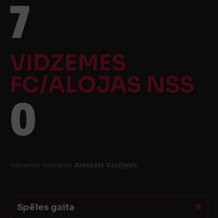
7
VIDZEMES
FC/ALOJAS NSS
0
Galvenais tiesnesis:
Aleksejs Vasiļjevs
Spēles gaita