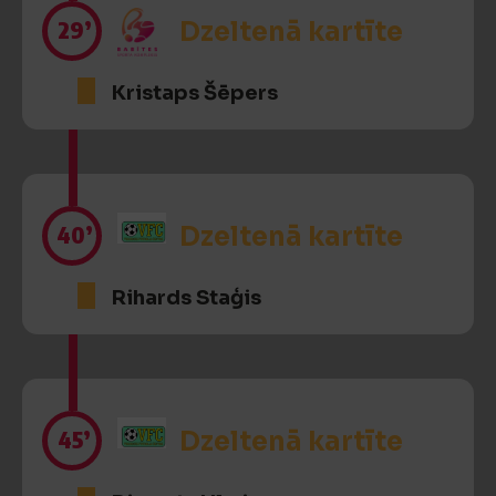
29’
Dzeltenā kartīte
Kristaps Šēpers
40’
Dzeltenā kartīte
Rihards Staģis
45’
Dzeltenā kartīte