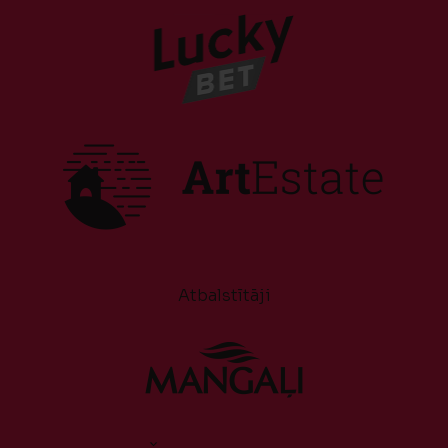
Atbalstītāji