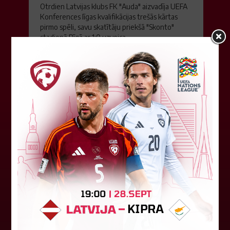
Otrdien Latvijas klubs FK "Auda" aizvadīja UEFA
Konferences līgas kvalifikācijas trešās kārtas
pirmo spēli, savu skatītāju priekšā "Skonto"
stadionā Rīgā ar 1:0 uzveica...
04. augusts 2026.
Latvijas tiesnešiem uztic darbu
UEFA Eiropas līgā