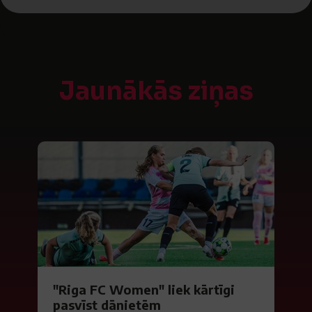
Jaunākās ziņas
"Riga FC Women" liek kārtīgi
pasvīst dānietēm