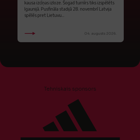
kausa izcīņas izloze. Šogad turnīrs tiks izspēlēts
Igaunijā. Pusfināla stadijā 28. novembrī Latvija
spēlēs pret Lietuvu...
04. augusts 2026.
Tehniskais sponsors