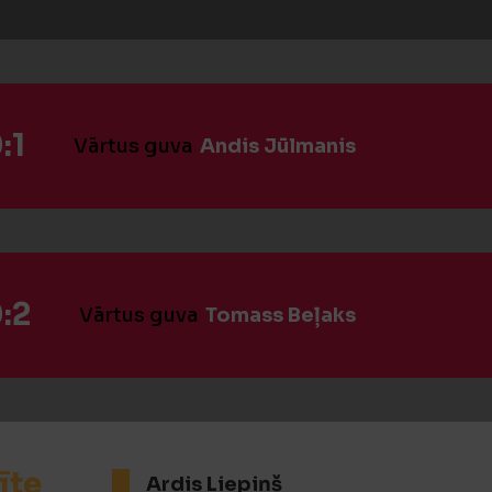
:1
Vārtus guva
Andis Jūlmanis
:2
Vārtus guva
Tomass Beļaks
īte
Ardis Liepiņš