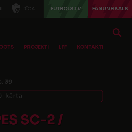
FUTBOLS.TV
FANU VEIKALS
I
RĪGA
OOTS
PROJEKTI
LFF
KONTAKTI
s:
39
0. kārta
S SC-2 /