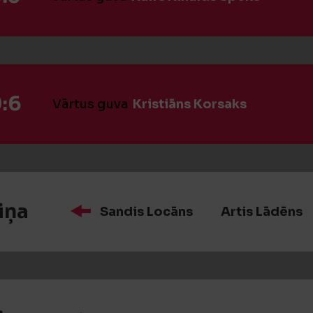
:6
Vārtus guva
Kristiāns Korsaks
iņa
Sandis Locāns
Artis Lādēns