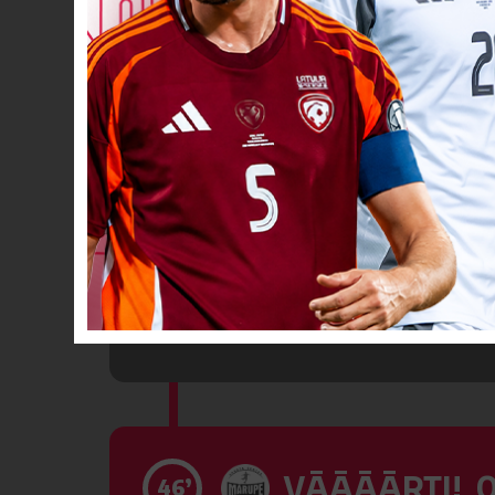
Spēlētāja ma
Spēlētāja ma
46’
VĀĀĀĀRTI! 0
46’