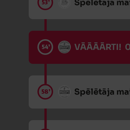
Spēlētāja ma
53’
VĀĀĀĀRTI! 0
54’
Spēlētāja ma
58’