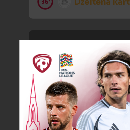
Dzeltenā kart
36’
Spēlētāja ma
46’
46’