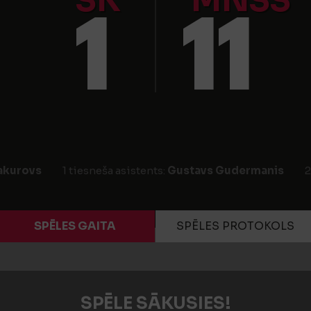
SK
MNSS
1
11
Šakurovs
1 tiesneša asistents:
Gustavs Gudermanis
2
SPĒLES GAITA
SPĒLES PROTOKOLS
SPĒLE SĀKUSIES!