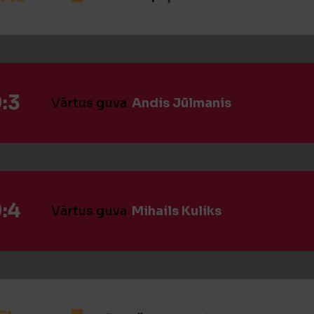
:3
Vārtus guva
Andis Jūlmanis
:4
Vārtus guva
Mihails Kuliks