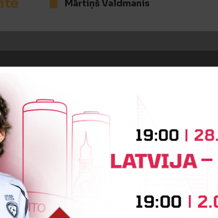
īte
Mārtiņš Valdmanis
BEIDZIES PIRMAIS PUSLAIKS
iņa
Aivis Greblis
Aleksandrs Ter