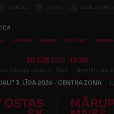
ZEMGALE
LATGALE
ZIEMEĻAUSTRUM
cija
AS
KLUBIEM
FANIEM
IZGLĪTĪBA
GRASSR
30 JŪN
2026
19:30
rta Šeibeļa stadions, Rīga
Skatītāju skait
DALI" 3. LĪGA 2026 - CENTRA ZONA
1
/ OSTAS
MĀRUPE