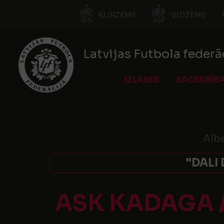
KURZEME
VIDZEME
Latvijas Futbola federā
IZLASES
SACENSĪB
Albe
"DALI 
ASK KADAGA 