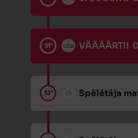
VĀĀĀĀRTI! 0
51’
Spēlētāja ma
53’