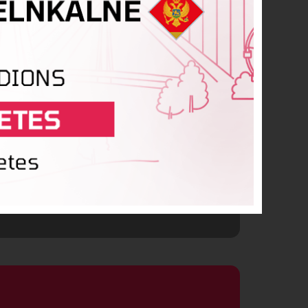
s Bareika
purs