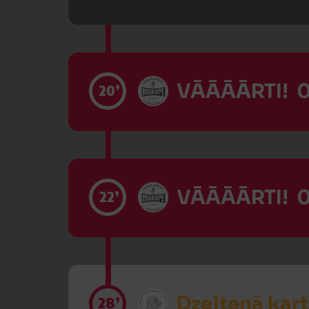
VĀĀĀĀRTI! 0
20’
VĀĀĀĀRTI! 0
22’
Dzeltenā kart
28’