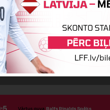
iņa
Rūdolfs Zandreiters
Kristap
iņa
Mihails Kuliks
Kristofers Puš
OTRĀ PUSLAIKA SĀKUMS
:5
Vārtus guva
Ralfs Rinalds Spēks