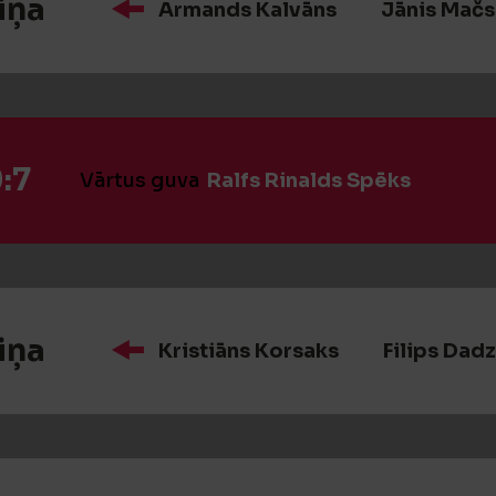
iņa
Armands Kalvāns
Jānis Mačs
:7
Vārtus guva
Ralfs Rinalds Spēks
iņa
Kristiāns Korsaks
Filips Dadz