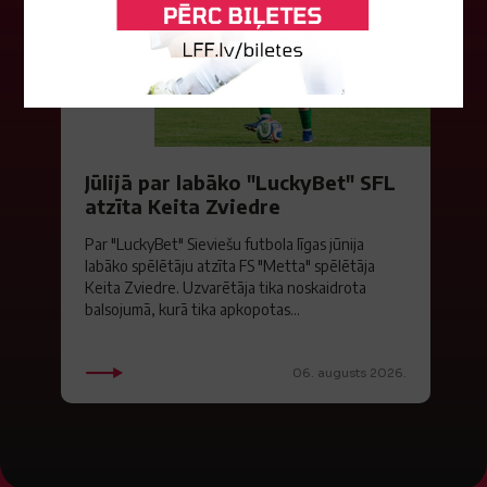
Jūlijā par labāko "LuckyBet" SFL
atzīta Keita Zviedre
Par "LuckyBet" Sieviešu futbola līgas jūnija
labāko spēlētāju atzīta FS "Metta" spēlētāja
Keita Zviedre. Uzvarētāja tika noskaidrota
balsojumā, kurā tika apkopotas...
06. augusts 2026.