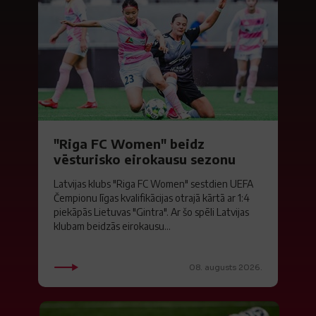
"Riga FC Women" beidz
vēsturisko eirokausu sezonu
Latvijas klubs "Riga FC Women" sestdien UEFA
Čempionu līgas kvalifikācijas otrajā kārtā ar 1:4
piekāpās Lietuvas "Gintra". Ar šo spēli Latvijas
klubam beidzās eirokausu...
08. augusts 2026.