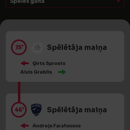
Spēles gaita
35’
Spēlētāja maiņa
Ģirts Sprosts
Aivis Greblis
46’
Spēlētāja maiņa
Andrejs Farafonovs