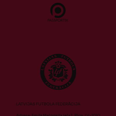
LATVIJAS FUTBOLA FEDERĀCIJA
Adrese: Emiļa Melngaiļa iela 1, Rīga, LV-1010