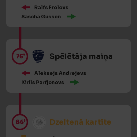
Ralfs Frolovs
Sascha Gussen
76’
Spēlētāja maiņa
Aleksejs Andrejevs
Kirils Parfjonovs
86’
Dzeltenā kartīte