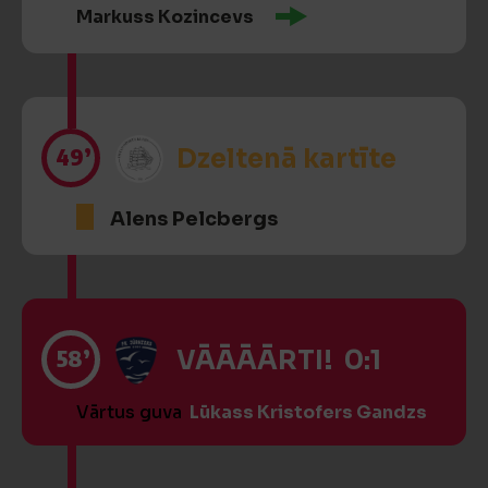
Markuss Kozincevs
49’
Dzeltenā kartīte
Alens Pelcbergs
58’
VĀĀĀĀRTI! 0:1
Vārtus guva
Lūkass Kristofers Gandzs