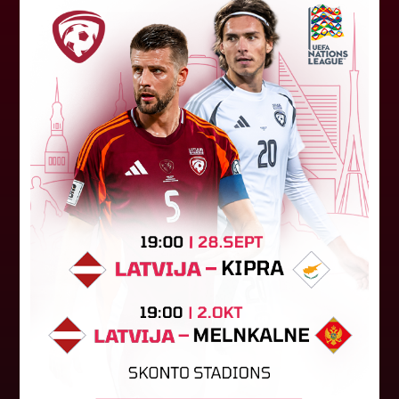
"Riga FC" iegūst handikapu, RFS
būs jāatspēlējas
Ceturtdienas vakarā savas spēles UEFA
Konferences līgas kvalifikācijas trešajā kārtā
aizvadīja divi Latvijas klubi. FC RFS izbraukumā ar
0:2 zaudēja Čehijas "Jablonec"...
06. augusts 2026.