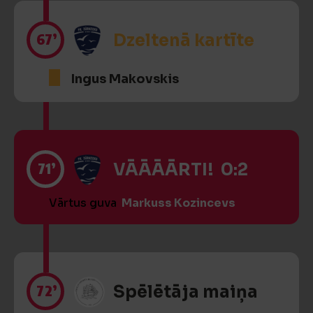
67’
Dzeltenā kartīte
Ingus Makovskis
71’
VĀĀĀĀRTI! 0:2
Vārtus guva
Markuss Kozincevs
72’
Spēlētāja maiņa