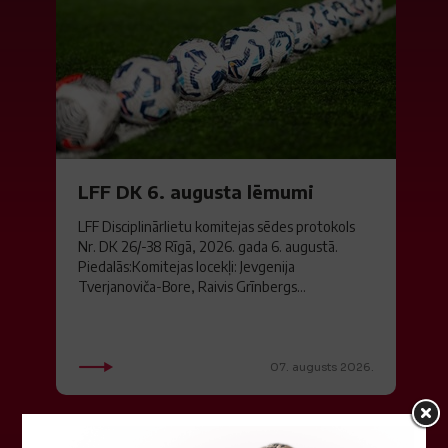
LFF DK 6. augusta lēmumi
LFF Disciplinārlietu komitejas sēdes protokols
Nr. DK 26/-38 Rīgā, 2026. gada 6. augustā.
Piedalās:Komitejas locekļi: Jevgenija
Tverjanoviča-Bore, Raivis Grīnbergs...
07. augusts 2026.