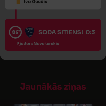
Ivo Gaučis
86’
SODA SITIENS! 0:3
Fjodors Novokurskis
Jaunākās ziņas