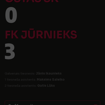
0
FK JŪRNIEKS
3
Galvenais tiesnesis:
Jānis Ikaunieks
1 tiesneša asistents:
Maksims Saleiko
2 tiesneša asistents:
Gatis Lūks