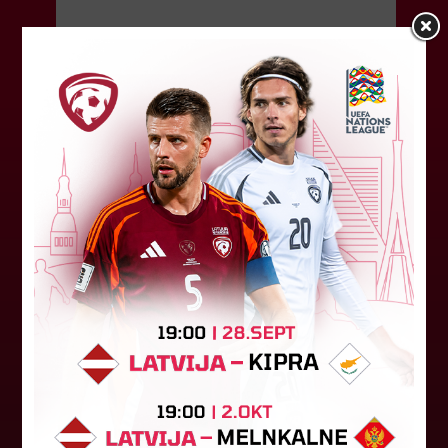
04. augusts 2026.
Latvijas tiesnešiem uztic darbu
UEFA Eiropas līgā
Latvijas tiesnešu brigāde apkalpos UEFA Eiropas
līgas kvalifikācijas spēli šovakar Dublinā starp
"Shamrock Rovers" un "Egnatia" komandām.
Andris Treimanis pildīs galvenā...