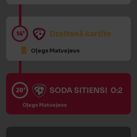
14’
Dzeltenā kartīte
Oļegs Matvejevs
20’
SODA SITIENS! 0:2
Oļegs Matvejevs