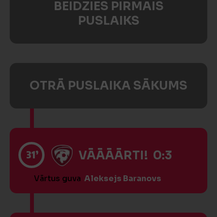
BEIDZIES PIRMAIS
PUSLAIKS
OTRĀ PUSLAIKA SĀKUMS
31’
VĀĀĀĀRTI! 0:3
Vārtus guva
Aleksejs Baranovs