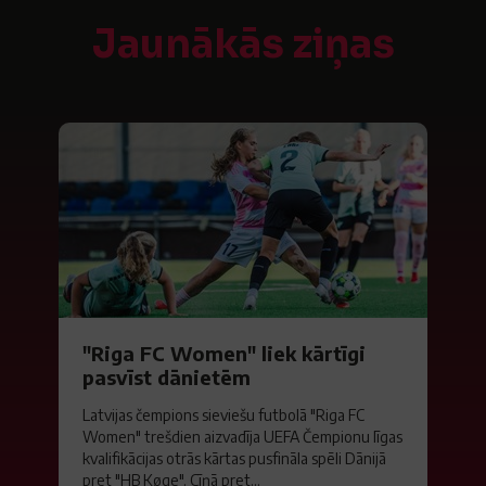
Jaunākās ziņas
"Riga FC Women" liek kārtīgi
pasvīst dānietēm
Latvijas čempions sieviešu futbolā "Riga FC
Women" trešdien aizvadīja UEFA Čempionu līgas
kvalifikācijas otrās kārtas pusfināla spēli Dānijā
pret "HB Køge". Cīņā pret...