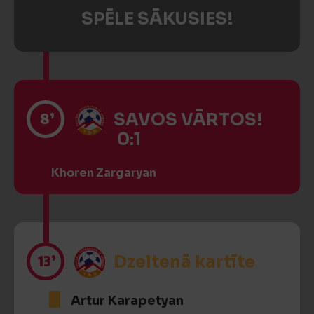
SPĒLE SĀKUSIES!
8’
SAVOS VĀRTOS!
0:1
Khoren Zargaryan
13’
Dzeltenā kartīte
Artur Karapetyan