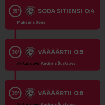
35’
SODA SITIENS! 0:4
Maksims Seņs
36’
VĀĀĀĀRTI! 0:5
Vārtus guva
Andrejs Šustrovs
39’
VĀĀĀĀRTI! 0:6
Vārtus guva
Andrejs Šustrovs