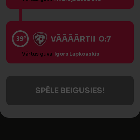
39’
VĀĀĀĀRTI! 0:7
Vārtus guva
Igors Lapkovskis
SPĒLE BEIGUSIES!