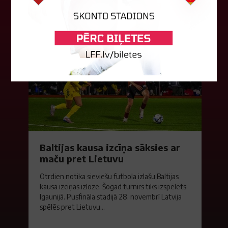
04. augusts 2026.
Baltijas kausa izcīņa sāksies ar
maču pret Lietuvu
Otrdien notika sieviešu futbola izlašu Baltijas
kausa izcīņas izloze. Šogad turnīrs tiks izspēlēts
Igaunijā. Pusfināla stadijā 28. novembrī Latvija
spēlēs pret Lietuvu...