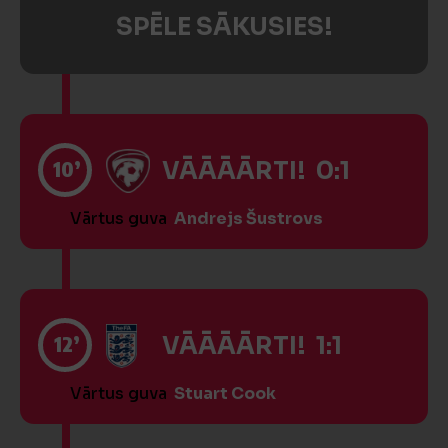
SPĒLE SĀKUSIES!
10’
VĀĀĀĀRTI! 0:1
Vārtus guva
Andrejs Šustrovs
12’
VĀĀĀĀRTI! 1:1
Vārtus guva
Stuart Cook