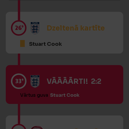
26’
Dzeltenā kartīte
Stuart Cook
33’
VĀĀĀĀRTI! 2:2
Vārtus guva
Stuart Cook