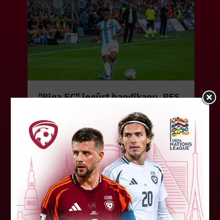
"Riga FC" iegūst handikapu, RFS
būs jāatspēlējas
Ceturtdienas vakarā savas spēles UEFA
Konferences līgas kvalifikācijas trešajā kārtā
aizvadīja divi Latvijas klubi. FC RFS izbraukumā ar
0:2 zaudēja Čehijas "Jablonec"...
06. augusts 2026.