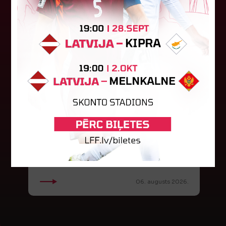
Jūlijā par labāko "LuckyBet" SFL
atzīta Keita Zviedre
Par "LuckyBet" Sieviešu futbola līgas jūnija
labāko spēlētāju atzīta FS "Metta" spēlētāja
Keita Zviedre. Uzvarētāja tika noskaidrota
balsojumā, kurā tika apkopotas...
06. augusts 2026.