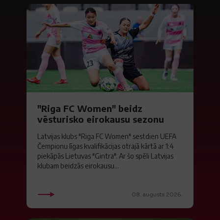
"Riga FC Women" beidz
vēsturisko eirokausu sezonu
Latvijas klubs "Riga FC Women" sestdien UEFA
Čempionu līgas kvalifikācijas otrajā kārtā ar 1:4
piekāpās Lietuvas "Gintra". Ar šo spēli Latvijas
klubam beidzās eirokausu...
08. augusts 2026.