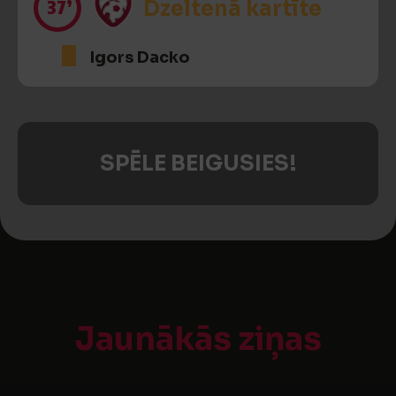
37’
Dzeltenā kartīte
Igors Dacko
SPĒLE BEIGUSIES!
Jaunākās ziņas