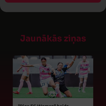
Jaunākās ziņas
"Riga FC Women" beidz