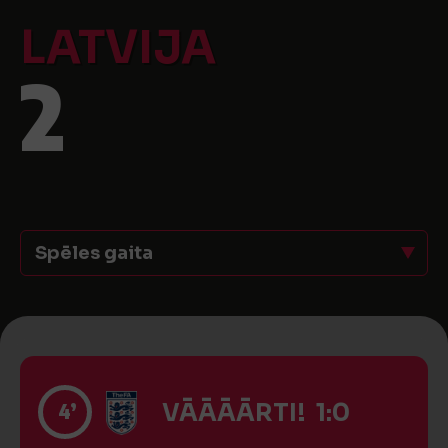
LATVIJA
2
Spēles gaita
4’
VĀĀĀĀRTI! 1:0