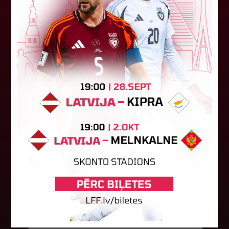
Ceturtdienas vakarā savas spēles UEFA
Konferences līgas kvalifikācijas trešajā kārtā
aizvadīja divi Latvijas klubi. FC RFS izbraukumā ar
0:2 zaudēja Čehijas "Jablonec"...
06. augusts 2026.
Jūlijā par labāko "LuckyBet" SFL
atzīta Keita Zviedre