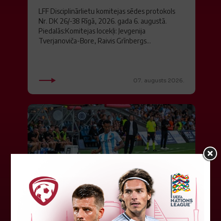
LFF Disciplinārlietu komitejas sēdes protokols
Nr. DK 26/-38 Rīgā, 2026. gada 6. augustā.
Piedalās:Komitejas locekļi: Jevgenija
Tverjanoviča-Bore, Raivis Grīnbergs...
07. augusts 2026.
"Riga FC" iegūst handikapu, RFS
būs jāatspēlējas