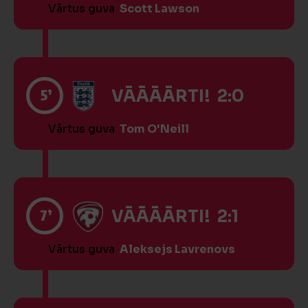
Vārtus guva
Scott Lawson
5’
VĀĀĀĀRTI! 2:0
Vārtus guva
Tom O'Neill
7’
VĀĀĀĀRTI! 2:1
Vārtus guva
Aleksejs Lavrenovs