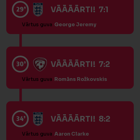
29’
VĀĀĀĀRTI! 7:1
Vārtus guva
George Jeremy
30’
VĀĀĀĀRTI! 7:2
Vārtus guva
Romāns Rožkovskis
34’
VĀĀĀĀRTI! 8:2
Vārtus guva
Aaron Clarke