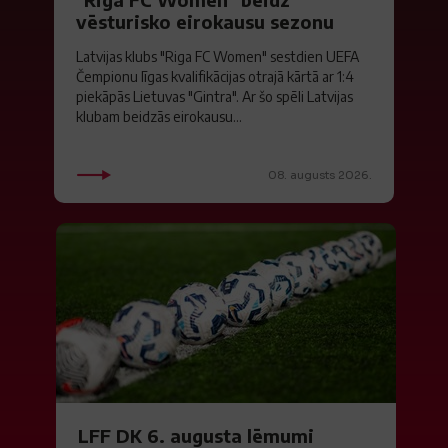
vēsturisko eirokausu sezonu
Latvijas klubs "Riga FC Women" sestdien UEFA
Čempionu līgas kvalifikācijas otrajā kārtā ar 1:4
piekāpās Lietuvas "Gintra". Ar šo spēli Latvijas
klubam beidzās eirokausu...
08. augusts 2026.
LFF DK 6. augusta lēmumi