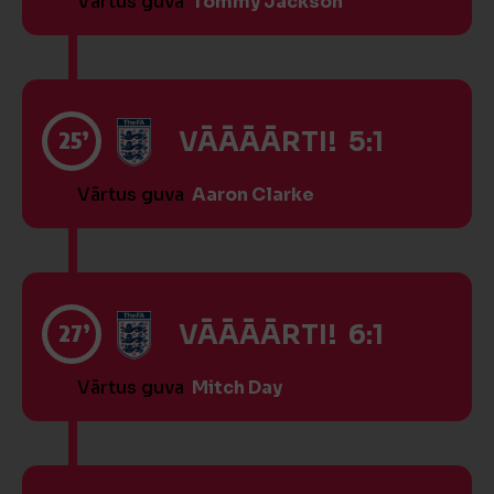
Vārtus guva
Tommy Jackson
25’
VĀĀĀĀRTI! 5:1
Vārtus guva
Aaron Clarke
27’
VĀĀĀĀRTI! 6:1
Vārtus guva
Mitch Day