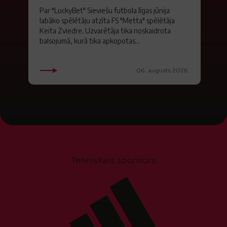
Par "LuckyBet" Sieviešu futbola līgas jūnija
labāko spēlētāju atzīta FS "Metta" spēlētāja
Keita Zviedre. Uzvarētāja tika noskaidrota
balsojumā, kurā tika apkopotas...
06. augusts 2026.
Tehniskais sponsors