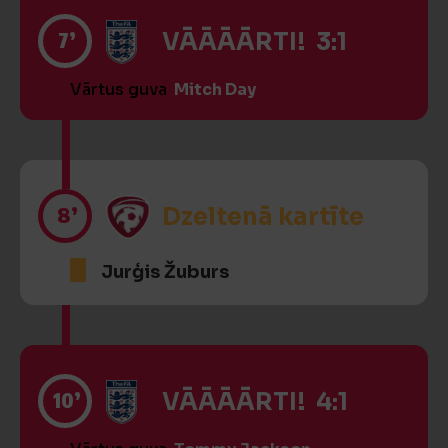
7’
VĀĀĀĀRTI! 3:1
Vārtus guva
Mitch Day
8’
Dzeltenā kartīte
Jurģis Žuburs
10’
VĀĀĀĀRTI! 4:1