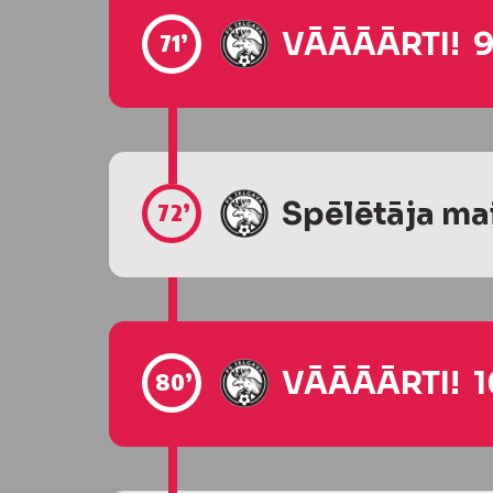
VĀĀĀĀRTI! 9
71’
Spēlētāja ma
72’
VĀĀĀĀRTI! 1
80’