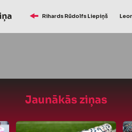
iņa
Rihards Rūdolfs Liepiņš
Leon
Jaunākās ziņas