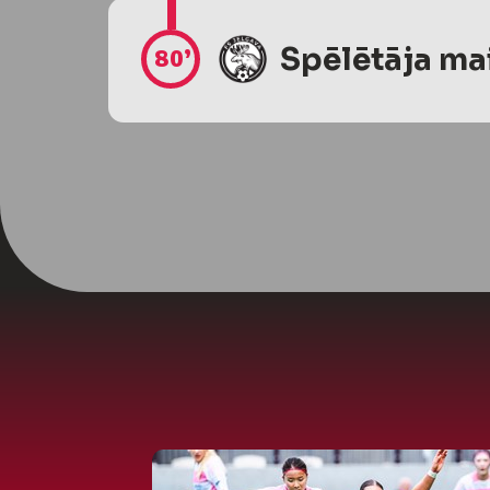
Spēlētāja ma
80’