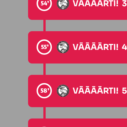
VĀĀĀĀRTI! 3
54’
VĀĀĀĀRTI! 4
55’
VĀĀĀĀRTI! 5
58’