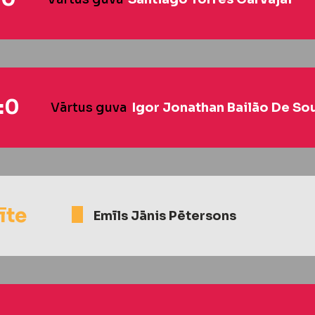
:0
Vārtus guva
Igor Jonathan Bailão De So
īte
Emīls Jānis Pētersons