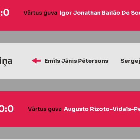
:0
Vārtus guva
Igor Jonathan Bailão De So
iņa
Emīls Jānis Pētersons
Sergej
0:0
Vārtus guva
Augusto Rizoto-Vidals-P