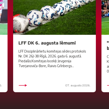
LFF DK 6. augusta lēmumi
LFF Disciplinārlietu komitejas sēdes protokols
Nr. DK 26/-38 Rīgā, 2026. gada 6. augustā.
C
Piedalās:Komitejas locekļi: Jevgenija
K
Tverjanoviča-Bore, Raivis Grīnbergs...
a
0
6.
07. augusts 2026.