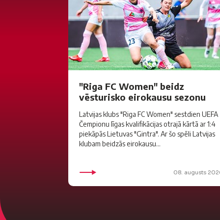
"Riga FC Women" beidz
vēsturisko eirokausu sezonu
Latvijas klubs "Riga FC Women" sestdien UEFA
Čempionu līgas kvalifikācijas otrajā kārtā ar 1:4
piekāpās Lietuvas "Gintra". Ar šo spēli Latvijas
klubam beidzās eirokausu...
08. augusts 202