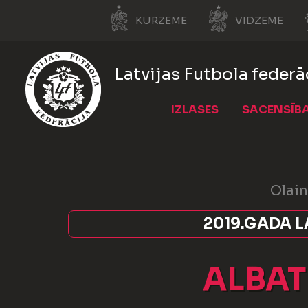
KURZEME
VIDZEME
Latvijas Futbola federā
IZLASES
SACENSĪB
Olain
2019.GADA L
ALBAT