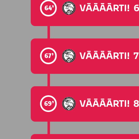
VĀĀĀĀRTI! 6
64’
VĀĀĀĀRTI! 7
67’
VĀĀĀĀRTI! 8
69’