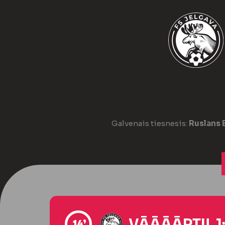
Galvenais tiesnesis:
Ruslans 
VĀĀĀĀRTI! 1
14’