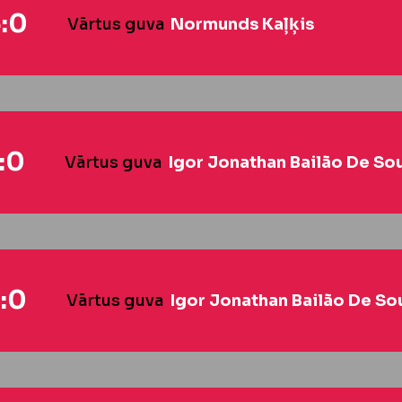
:0
Vārtus guva
Normunds Kaļķis
:0
Vārtus guva
Igor Jonathan Bailão De So
:0
Vārtus guva
Igor Jonathan Bailão De So