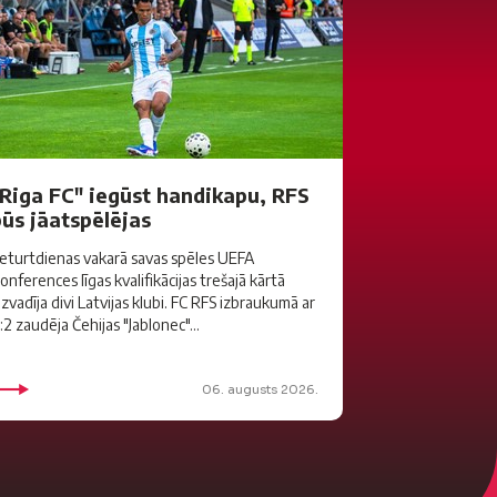
"Riga FC" iegūst handikapu, RFS
būs jāatspēlējas
eturtdienas vakarā savas spēles UEFA
onferences līgas kvalifikācijas trešajā kārtā
izvadīja divi Latvijas klubi. FC RFS izbraukumā ar
:2 zaudēja Čehijas "Jablonec"...
06. augusts 2026.