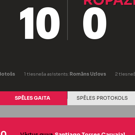
ROPAŽ
10
0
Botošs
1 tiesneša asistents:
Romāns Uzlovs
2 tiesneš
SPĒLES GAITA
SPĒLES PROTOKOLS
:0
Vārtus guva
Santiago Torres Carvajal