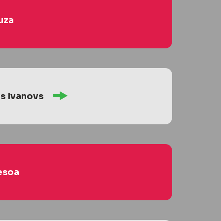
uza
s Ivanovs
esoa