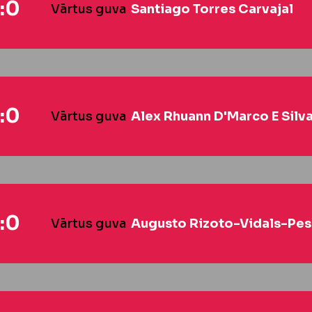
:0
Vārtus guva
Santiago Torres Carvajal
:0
Vārtus guva
Alex Rhuann D'Marco E Silv
:0
Vārtus guva
Augusto Rizoto-Vidals-Pe