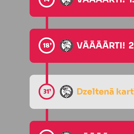
VĀĀĀĀRTI! 2
18’
Dzeltenā kart
31’