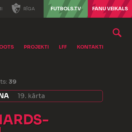
FUTBOLS.TV
FANU VEIKALS
I
RĪGA
OOTS
PROJEKTI
LFF
KONTAKTI
ts:
39
ONA
19. kārta
NARDS-