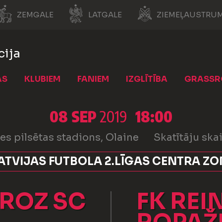
ZEMGALE
LATGALE
ZIEMEĻAUSTRUM
cija
AS
KLUBIEM
FANIEM
IZGLĪTĪBA
GRASSR
08 SEP
2019
18:00
es pilsētas stadions, Olaine
Skatītāju skai
ATVIJAS FUTBOLA 2.LĪGAS CENTRA Z
ROZ SC
FK REI