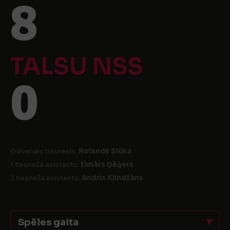
8
TALSU NSS
0
Galvenais tiesnesis:
Rolands Slūka
1 tiesneša asistents:
Elmārs Ģēģers
2 tiesneša asistents:
Andris Klindžāns
Spēles gaita