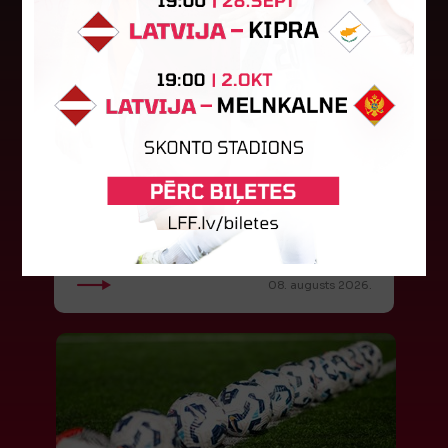
"Riga FC Women" beidz
vēsturisko eirokausu sezonu
Latvijas klubs "Riga FC Women" sestdien UEFA
Čempionu līgas kvalifikācijas otrajā kārtā ar 1:4
piekāpās Lietuvas "Gintra". Ar šo spēli Latvijas
klubam beidzās eirokausu...
08. augusts 2026.