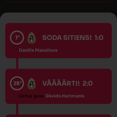
7’
SODA SITIENS! 1:0
Daniils Manuilovs
28’
VĀĀĀĀRTI! 2:0
Vārtus guva
Dāvids Hartmanis