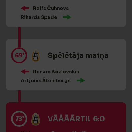
Ralfs Čuhnovs
Rihards Spade
69’
Spēlētāja maiņa
Renārs Kozlovskis
Artjoms Šteinbergs
73’
VĀĀĀĀRTI! 6:0