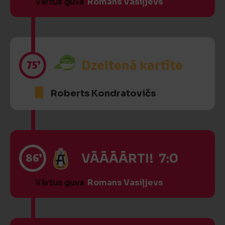
Vārtus guva
Romans Vasiļjevs
75’
Dzeltenā kartīte
Roberts Kondratovičs
86’
VĀĀĀĀRTI! 7:0
Vārtus guva
Romans Vasiļjevs