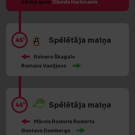
Vārtus guva
Dāvids Hartmanis
46’
Spēlētāja maiņa
Rainers Škagals
Romans Vasiļjevs
46’
Spēlētāja maiņa
Mārcis Roderis Roderts
Gustavs Dambergs