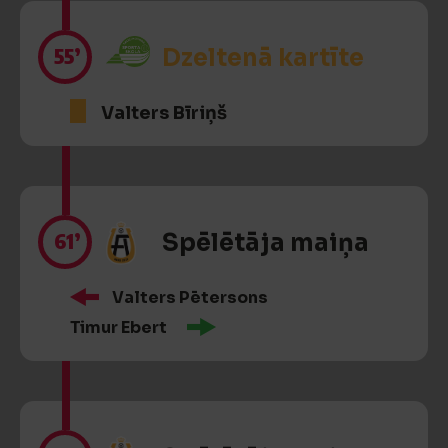
55’
Dzeltenā kartīte
Valters Bīriņš
61’
Spēlētāja maiņa
Valters Pētersons
Timur Ebert