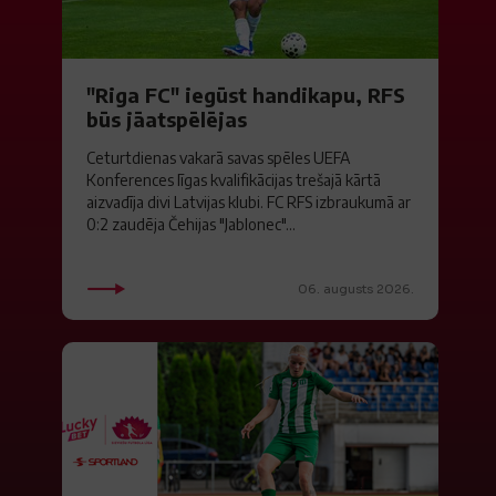
"Riga FC" iegūst handikapu, RFS
būs jāatspēlējas
Ceturtdienas vakarā savas spēles UEFA
Konferences līgas kvalifikācijas trešajā kārtā
aizvadīja divi Latvijas klubi. FC RFS izbraukumā ar
0:2 zaudēja Čehijas "Jablonec"...
06. augusts 2026.