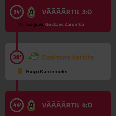
34’
VĀĀĀĀRTI! 3:0
Vārtus guva
Gustavs Zaremba
38’
Dzeltenā kartīte
Hugo Kantenieks
44’
VĀĀĀĀRTI! 4:0