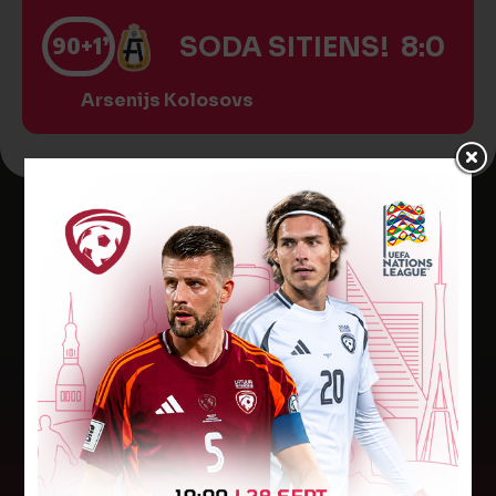
90
+1’
SODA SITIENS! 8:0
Arsenijs Kolosovs
Jaunākās ziņas