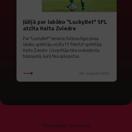
Jūlijā par labāko "LuckyBet" SFL
atzīta Keita Zviedre
Par "LuckyBet" Sieviešu futbola līgas jūnija
labāko spēlētāju atzīta FS "Metta" spēlētāja
Keita Zviedre. Uzvarētāja tika noskaidrota
balsojumā, kurā tika apkopotas...
06. augusts 2026.
Tehniskais sponsors