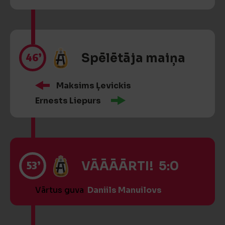
46’
Spēlētāja maiņa
Maksims Ļevickis
Ernests Liepurs
53’
VĀĀĀĀRTI! 5:0
Vārtus guva
Daniils Manuilovs