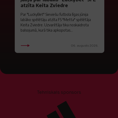
atzīta Keita Zviedre
Par "LuckyBet" Sieviešu futbola līgas jūnija
labāko spēlētāju atzīta FS "Metta" spēlētāja
Keita Zviedre. Uzvarētāja tika noskaidrota
balsojumā, kurā tika apkopotas...
06. augusts 2026.
Tehniskais sponsors