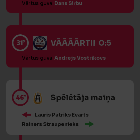
Vārtus guva
Dans Sirbu
31’
VĀĀĀĀRTI! 0:5
Vārtus guva
Andrejs Vostrikovs
46’
Spēlētāja maiņa
Lauris Patriks Evarts
Rainers Straupenieks