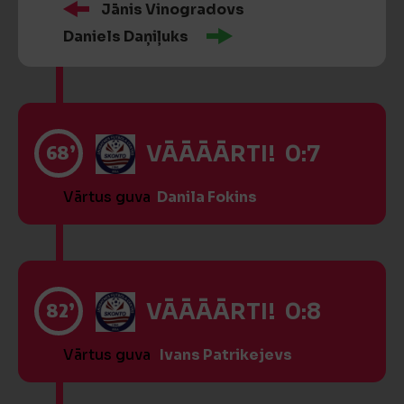
Jānis Vinogradovs
Daniels Daņiļuks
68’
VĀĀĀĀRTI! 0:7
Vārtus guva
Danila Fokins
82’
VĀĀĀĀRTI! 0:8
Vārtus guva
Ivans Patrikejevs