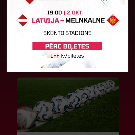
"Riga FC Women" beidz
vēsturisko eirokausu sezonu
Latvijas klubs "Riga FC Women" sestdien UEFA
Čempionu līgas kvalifikācijas otrajā kārtā ar 1:4
piekāpās Lietuvas "Gintra". Ar šo spēli Latvijas
klubam beidzās eirokausu...
08. augusts 2026.