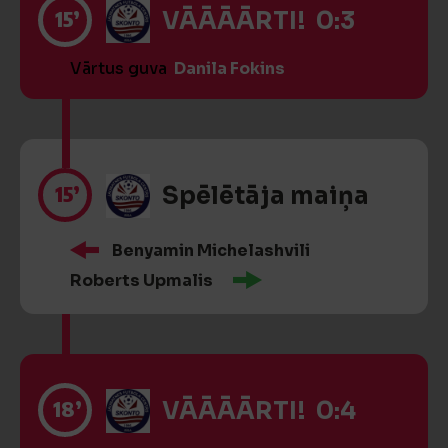
15’
VĀĀĀĀRTI! 0:3
Vārtus guva
Danila Fokins
15’
Spēlētāja maiņa
Benyamin Michelashvili
Roberts Upmalis
18’
VĀĀĀĀRTI! 0:4