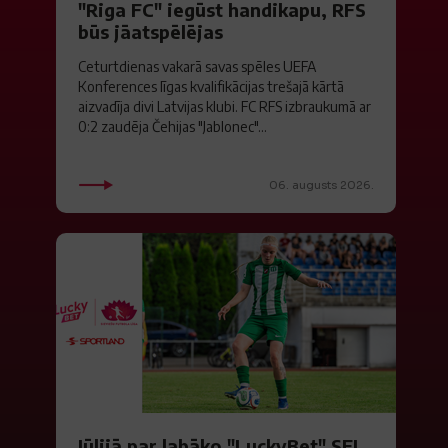
"Riga FC" iegūst handikapu, RFS
būs jāatspēlējas
Ceturtdienas vakarā savas spēles UEFA
Konferences līgas kvalifikācijas trešajā kārtā
aizvadīja divi Latvijas klubi. FC RFS izbraukumā ar
0:2 zaudēja Čehijas "Jablonec"...
06. augusts 2026.
Jūlijā par labāko "LuckyBet" SFL