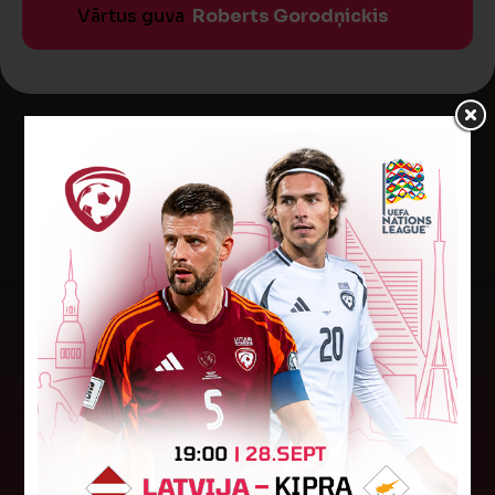
Vārtus guva
Roberts Gorodņickis
Jaunākās ziņas