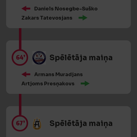
Daniels Nosegbe-Suško
Zakars Tatevosjans
64’
Spēlētāja maiņa
Armans Muradjans
Artjoms Presņakovs
67’
Spēlētāja maiņa