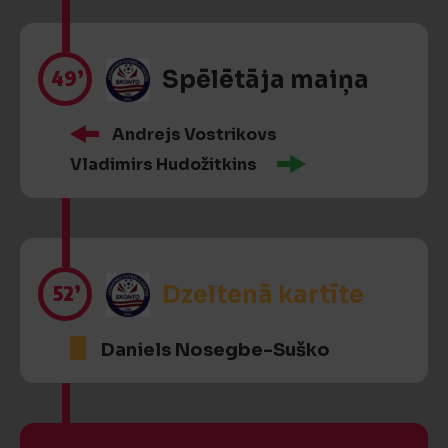
49’
Spēlētāja maiņa
Andrejs Vostrikovs
Vladimirs Hudožitkins
52’
Dzeltenā kartīte
Daniels Nosegbe-Suško