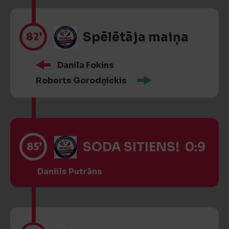
82’
Spēlētāja maiņa
Danila Fokins
Roberts Gorodņickis
85’
SODA SITIENS! 0:9
Daniils Putrāns