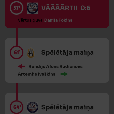
57’
VĀĀĀĀRTI! 0:6
Vārtus guva
Danila Fokins
61’
Spēlētāja maiņa
Rendijs Alens Radionovs
Artemijs Ivaškins
64’
Spēlētāja maiņa