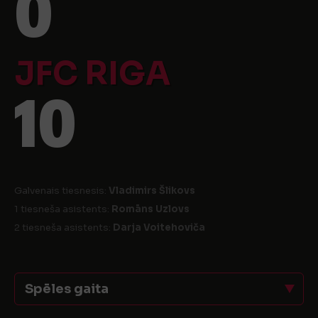
0
JFC RIGA
10
Galvenais tiesnesis:
Vladimirs Šlikovs
1 tiesneša asistents:
Romāns Uzlovs
2 tiesneša asistents:
Darja Voitehoviča
Spēles gaita