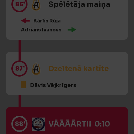
86’
Spēlētāja maiņa
Kārlis Rūja
Adrians Ivanovs
87’
Dzeltenā kartīte
Dāvis Vējkrīgers
88’
VĀĀĀĀRTI! 0:10