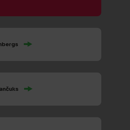
nbergs
lančuks