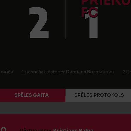
PRIEKU
2
1
FC
hoviča
1 tiesneša asistents:
Damians Bormakovs
2 ti
SPĒLES GAITA
SPĒLES PROTOKOLS
:0
Vārtus guva
Kristians Salna