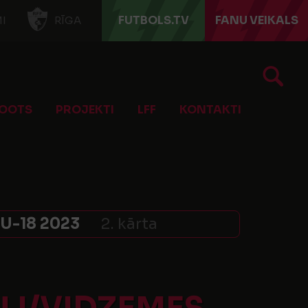
FUTBOLS.TV
FANU VEIKALS
I
RĪGA
OOTS
PROJEKTI
LFF
KONTAKTI
U-18 2023
2. kārta