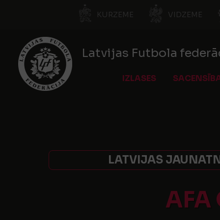
KURZEME
VIDZEME
Latvijas Futbola federā
IZLASES
SACENSĪB
LATVIJAS JAUNATN
AFA