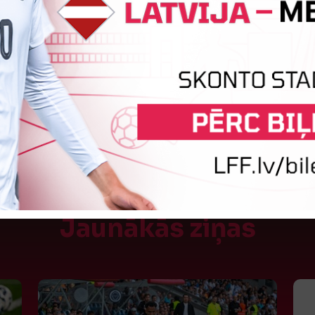
:1
Vārtus guva
Maksims Žuļevs
Jaunākās ziņas