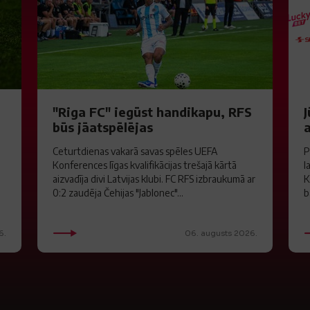
"Riga FC" iegūst handikapu, RFS
J
būs jāatspēlējas
a
Ceturtdienas vakarā savas spēles UEFA
P
Konferences līgas kvalifikācijas trešajā kārtā
l
aizvadīja divi Latvijas klubi. FC RFS izbraukumā ar
K
0:2 zaudēja Čehijas "Jablonec"...
b
6.
06. augusts 2026.