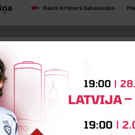
iņa
Rauls Kristers Sakalausks
Ma
iņa
Jēkabs Rozenbergs
Roberts
īte
Nikita Voitehovičs