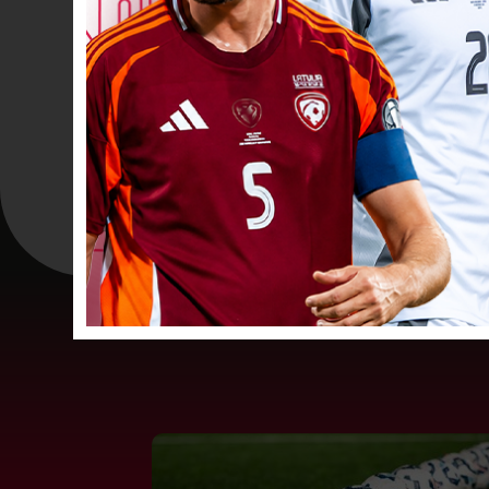
VĀĀĀĀRTI! 2
90
+2’