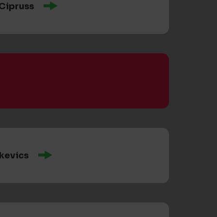
 Cipruss
kevics