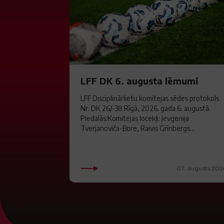
LFF DK 6. augusta lēmumi
LFF Disciplinārlietu komitejas sēdes protokols
Nr. DK 26/-38 Rīgā, 2026. gada 6. augustā.
Piedalās:Komitejas locekļi: Jevgenija
Tverjanoviča-Bore, Raivis Grīnbergs...
07. augusts 202