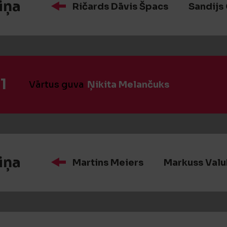
iņa
Ričards Dāvis Špacs
Sandijs
1
Vārtus guva
Ņikita Melančuks
iņa
Martins Meiers
Markuss Valu