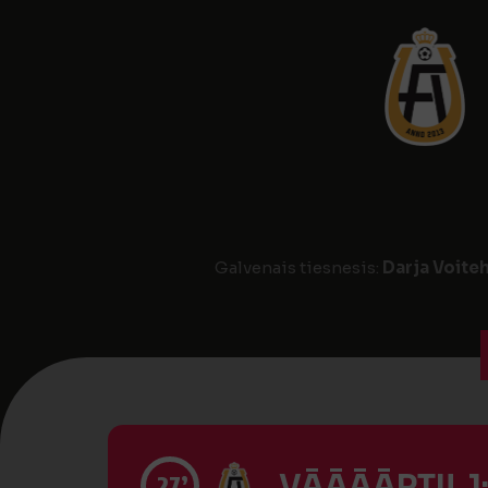
Galvenais tiesnesis:
Darja Voite
VĀĀĀĀRTI! 1
27’