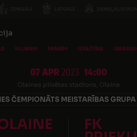
ZEMGALE
LATGALE
ZIEMEĻAUSTRUM
cija
AS
KLUBIEM
FANIEM
IZGLĪTĪBA
GRASSR
07 APR
2023
14:00
Olaines pilsētas stadions, Olaine
ES ČEMPIONĀTS MEISTARĪBAS GRUPA 
 OLAINE
FK