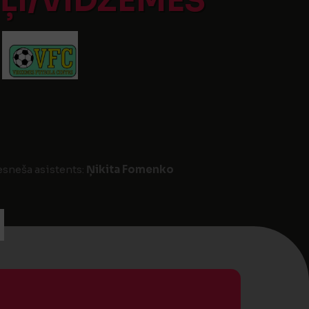
ĻI/VIDZEMES
esneša asistents:
Ņikita Fomenko