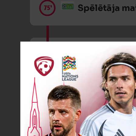
Spēlētāja ma
75’
Spēlētāja ma
79’
Dzeltenā kart
86’