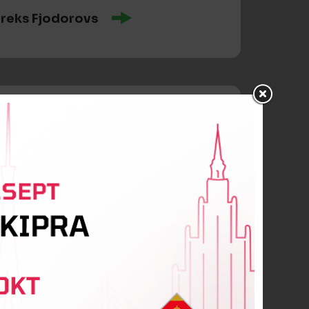
reks Fjodorovs
 Balodis