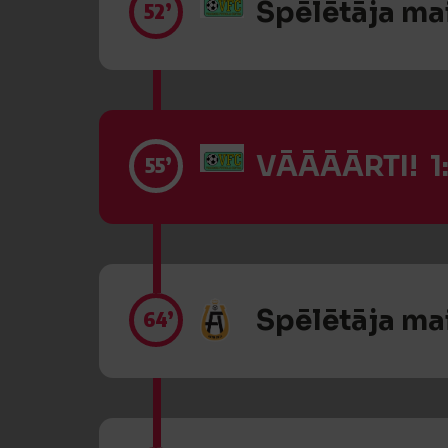
Spēlētāja ma
52’
VĀĀĀĀRTI! 1:
55’
Spēlētāja ma
64’