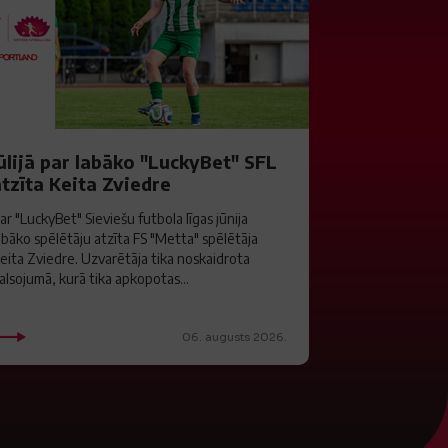
ūlijā par labāko "LuckyBet" SFL
tzīta Keita Zviedre
ar "LuckyBet" Sieviešu futbola līgas jūnija
abāko spēlētāju atzīta FS "Metta" spēlētāja
eita Zviedre. Uzvarētāja tika noskaidrota
alsojumā, kurā tika apkopotas...
06. augusts 2026.