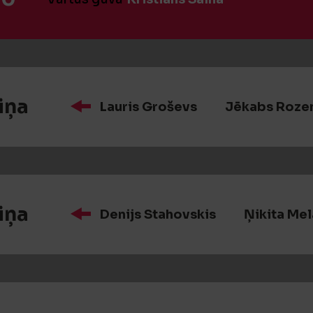
iņa
Lauris Groševs
Jēkabs Roze
iņa
Denijs Stahovskis
Ņikita Me