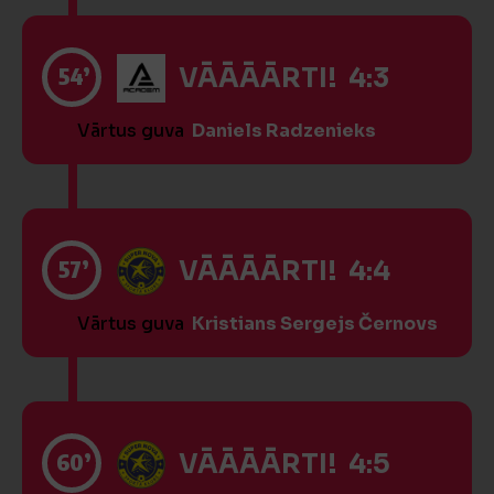
54’
VĀĀĀĀRTI! 4:3
Vārtus guva
Daniels Radzenieks
57’
VĀĀĀĀRTI! 4:4
Vārtus guva
Kristians Sergejs Černovs
60’
VĀĀĀĀRTI! 4:5