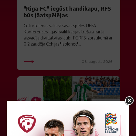
"Riga FC" iegūst handikapu, RFS
būs jāatspēlējas
Ceturtdienas vakarā savas spēles UEFA
Konferences līgas kvalifikācijas trešajā kārtā
aizvadīja divi Latvijas klubi. FC RFS izbraukumā ar
0:2 zaudēja Čehijas "Jablonec"...
06. augusts 2026.