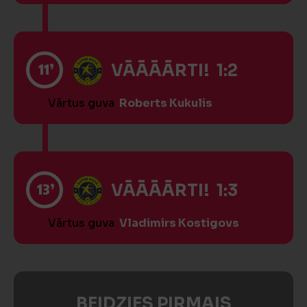
11’
VĀĀĀĀRTI! 1:2
Vārtus guva
Roberts Kukulis
13’
VĀĀĀĀRTI! 1:3
Vārtus guva
Vladimirs Kostigovs
BEIDZIES PIRMAIS