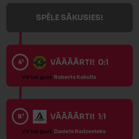
SPĒLE SĀKUSIES!
4’
VĀĀĀĀRTI! 0:1
Vārtus guva
Roberts Kukulis
8’
VĀĀĀĀRTI! 1:1
Vārtus guva
Daniels Radzenieks