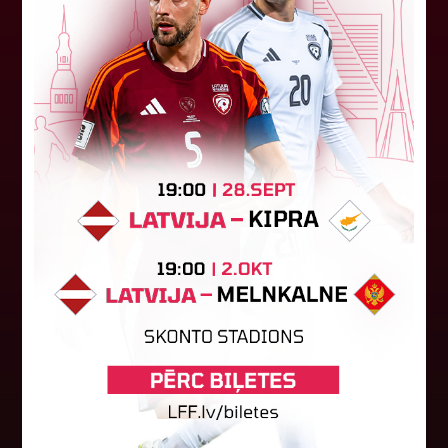
Jūlijā par labāko "LuckyBet" SFL
atzīta Keita Zviedre
Par "LuckyBet" Sieviešu futbola līgas jūnija
labāko spēlētāju atzīta FS "Metta" spēlētāja
Keita Zviedre. Uzvarētāja tika noskaidrota
balsojumā, kurā tika apkopotas...
06. augusts 2026.