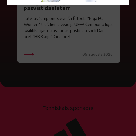
"Riga FC Women" liek kārtīgi
pasvīst dānietēm
Latvijas čempions sieviešu futbolā "Riga FC
Women" trešdien aizvadīja UEFA Čempionu līgas
kvalifikācijas otrās kārtas pusfināla spēli Dānijā
pret "HB Køge". Cīņā pret...
05. augusts 2026.
Tehniskais sponsors