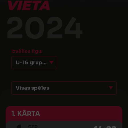
VIETA
2024
Izvēlies līgu:
U-16 grupas 1.-4. vieta
Visas spēles
1. KĀRTA
SEP