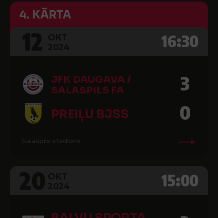
4. KĀRTA
12
16:30
OKT
2024
3
JFK DAUGAVA /
SALASPILS FA
0
PREIĻU BJSS
Salaspils stadions
20
15:00
OKT
2024