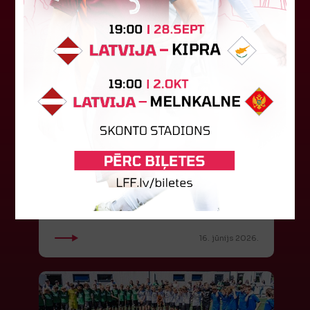
Valmierā notiks Jaunatnes
Olimpiādes futbola turnīri
No 18. līdz 20. jūnijam Valmierā norisināsies
Latvijas Jaunatnes X Olimpiāde, kas pulcēs vairāk
nekā 3500 jaunos sportistus no visas Latvijas.
Futbols tajā būs...
16. jūnijs 2026.