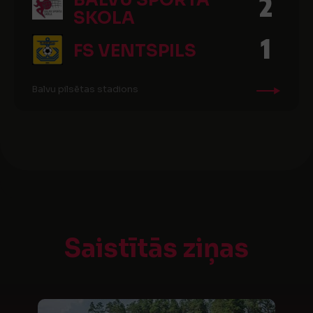
BALVU SPORTA
2
SKOLA
1
FS VENTSPILS
Balvu pilsētas stadions
Saistītās ziņas