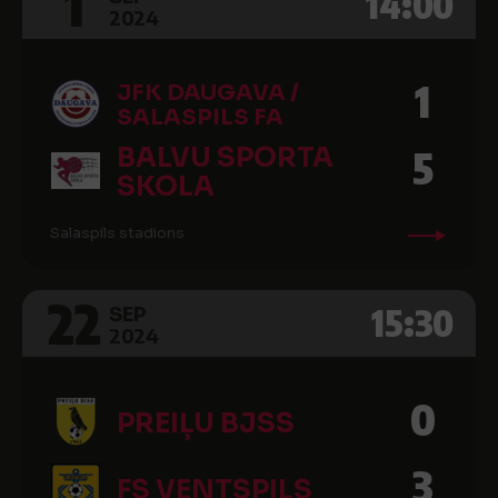
1
14:00
2024
1
JFK DAUGAVA /
SALASPILS FA
BALVU SPORTA
5
SKOLA
Salaspils stadions
22
15:30
SEP
2024
0
PREIĻU BJSS
3
FS VENTSPILS