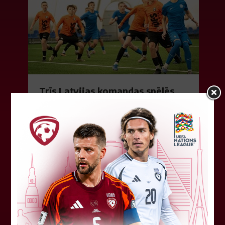
Trīs Latvijas komandas spēlēs
BYFL finālos
Baltijas Jaunatnes futbola līgas (BYFL) finālos
iekļuvušas trīs Latvijas komandas, turklāt vienā
vecuma grupā gaidāms Latvijas pārstāvju duelis.
Iepriekš no desmit...
18. jūnijs 2026.