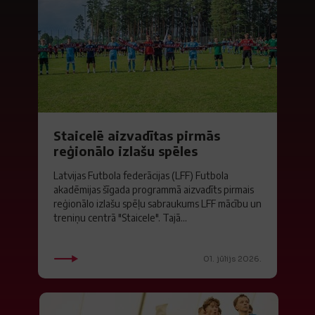
Staicelē aizvadītas pirmās
reģionālo izlašu spēles
Latvijas Futbola federācijas (LFF) Futbola
akadēmijas šīgada programmā aizvadīts pirmais
reģionālo izlašu spēļu sabraukums LFF mācību un
treniņu centrā "Staicele". Tajā...
01. jūlijs 2026.