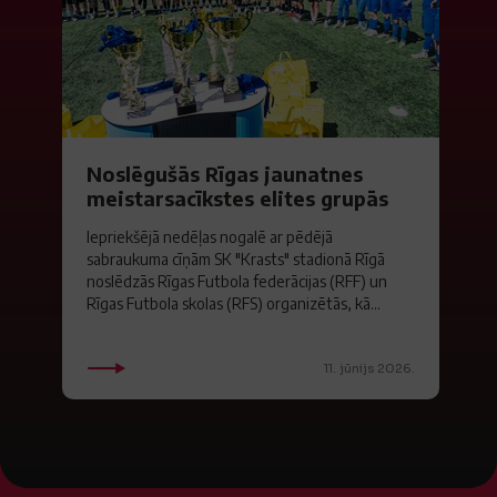
Noslēgušās Rīgas jaunatnes
meistarsacīkstes elites grupās
Iepriekšējā nedēļas nogalē ar pēdējā
sabraukuma cīņām SK "Krasts" stadionā Rīgā
noslēdzās Rīgas Futbola federācijas (RFF) un
Rīgas Futbola skolas (RFS) organizētās, kā...
11. jūnijs 2026.