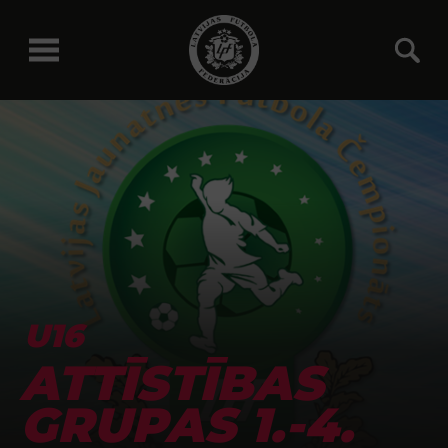
U16
ATTĪSTĪBAS
GRUPAS 1.-4.