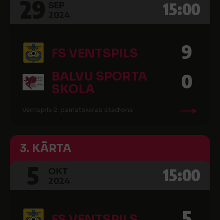
29
15:00
SEP
2024
9
FS VENTSPILS
BALVU SPORTA
0
SKOLA
Ventspils 2. pamatskolas stadions
3. KĀRTA
5
15:00
OKT
2024
5
FS VENTSPILS