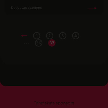
Daugavas stadions
1
2
3
4
...
36
37
Tehniskais sponsors