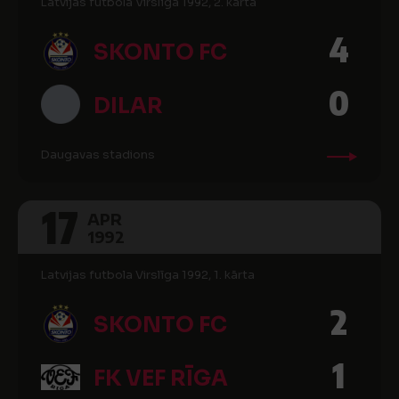
Latvijas futbola Virslīga 1992, 2. kārta
4
SKONTO FC
0
DILAR
Daugavas stadions
17
APR
1992
Latvijas futbola Virslīga 1992, 1. kārta
2
SKONTO FC
1
FK VEF RĪGA