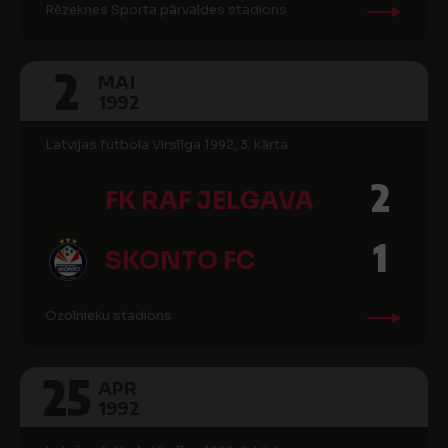
Rēzeknes Sporta pārvaldes stadions
2
MAI
1992
Latvijas futbola Virslīga 1992, 3. kārta
2
FK RAF JELGAVA
1
SKONTO FC
Ozolnieku stadions
25
APR
1992