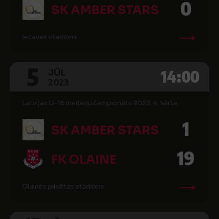
0
SK AMBER STARS
Iecavas stadions
5
14:00
JŪL
2023
Latvijas U-16 meiteņu čempionāts 2023, 4. kārta
1
SK AMBER STARS
19
FK OLAINE
Olaines pilsētas stadions