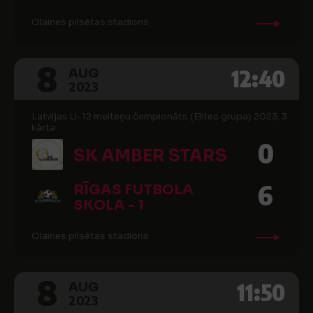
Olaines pilsētas stadions
8
12:40
AUG
2023
Latvijas U-12 meiteņu čempionāts (Elites grupa) 2023, 3.
kārta
0
SK AMBER STARS
6
RĪGAS FUTBOLA
SKOLA - 1
Olaines pilsētas stadions
8
11:50
AUG
2023