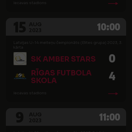
Iecavas stadions
15
10:00
AUG
2023
Latvijas U-14 meiteņu čempionāts (Elites grupa) 2023, 3.
kārta
0
SK AMBER STARS
RĪGAS FUTBOLA
4
SKOLA
Iecavas stadions
9
11:00
AUG
2023