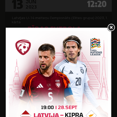
13
12:20
JŪN
2023
Latvijas U-14 meiteņu čempionāts (Elites grupa) 2023, 1.
kārta
RĪGAS FUTBOLA
4
SKOLA
0
SK AMBER STARS
Iecavas stadions
13
10:00
JŪN
2023
Latvijas U-14 meiteņu čempionāts (Elites grupa) 2023, 1.
kārta
1
SK AMBER STARS