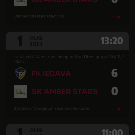
Olaines pilsētas stadions
1
13:20
AUG
2023
Latvijas U-14 meiteņu čempionāts (Elites grupa) 2023, 2.
kārta
6
FK IECAVA
0
SK AMBER STARS
Stadions "Daugava", rezerves laukums
1
11:00
AUG