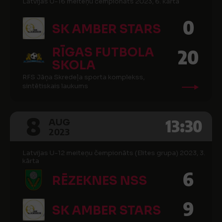
Latvijas U-16 meiteņu čempionāts 2023, 6. kārta
0
SK AMBER STARS
RĪGAS FUTBOLA
20
SKOLA
RFS Jāņa Skredeļa sporta komplekss,
sintētiskais laukums
8
13:30
AUG
2023
Latvijas U-12 meiteņu čempionāts (Elites grupa) 2023, 3.
kārta
6
RĒZEKNES NSS
9
SK AMBER STARS