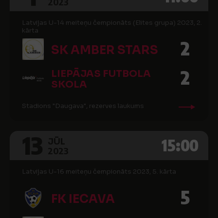
2023
Latvijas U-14 meiteņu čempionāts (Elites grupa) 2023, 2.
kārta
2
SK AMBER STARS
2
LIEPĀJAS FUTBOLA
SKOLA
Stadions "Daugava", rezerves laukums
13
15:00
JŪL
2023
Latvijas U-16 meiteņu čempionāts 2023, 5. kārta
5
FK IECAVA