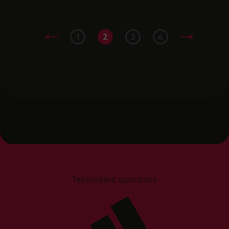
1
2
3
4
Tehniskais sponsors