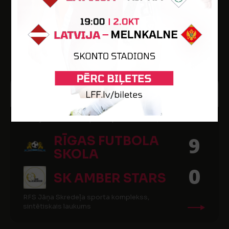
1
FK IECAVA
Iecavas stadions
7
11:00
JŪN
2023
Latvijas U-16 meiteņu čempionāts 2023, 3. kārta
RĪGAS FUTBOLA
9
SKOLA
0
SK AMBER STARS
RFS Jāņa Skredeļa sporta komplekss,
sintētiskais laukums