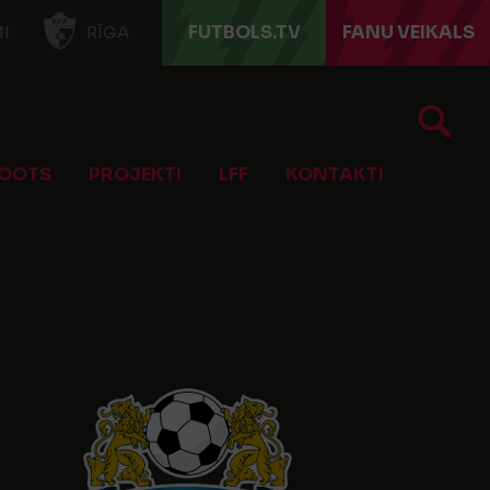
FUTBOLS.TV
FANU VEIKALS
I
RĪGA
OOTS
PROJEKTI
LFF
KONTAKTI