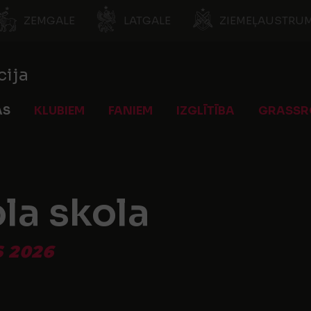
ZEMGALE
LATGALE
ZIEMEĻAUSTRUM
cija
AS
KLUBIEM
FANIEM
IZGLĪTĪBA
GRASSR
la skola
 2026