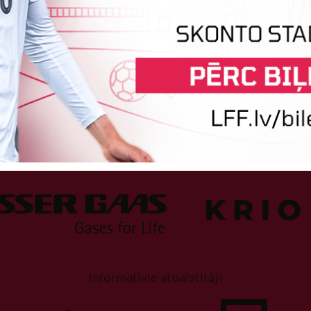
Atbalstītāji
Informatīvie atbalstītāji