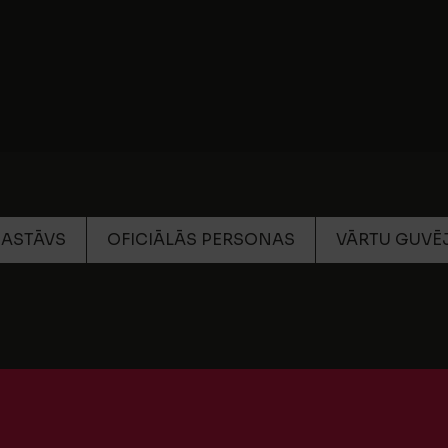
SASTĀVS
OFICIĀLĀS PERSONAS
VĀRTU GUVĒJ