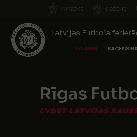
KURZEME
VIDZEME
Latvijas Futbola federā
IZLASES
SACENSĪB
Rīgas Futbo
LVBET LATVIJAS KAUSS