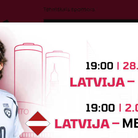
Tehniskais sponsors
Sponsori