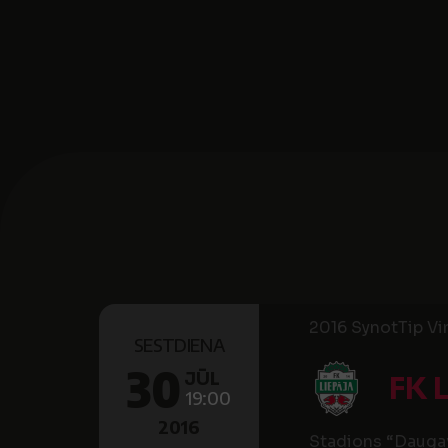
2016 SynotTip Virs
SESTDIENA
30
JŪL
FK 
19:00
2016
Stadions “Daugav