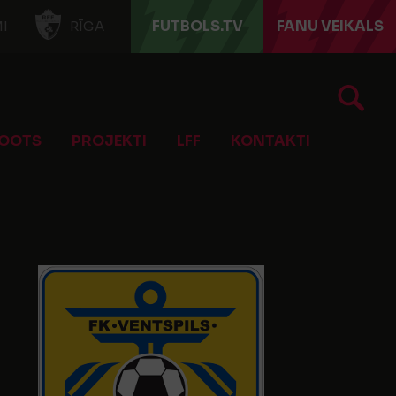
FUTBOLS.TV
FANU VEIKALS
I
RĪGA
OOTS
PROJEKTI
LFF
KONTAKTI