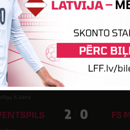
1
2
RFS
FK V
las stadions
ss 2015/2016, 3. kārta
0
2
VENTSPILS
FK
līga, 6. kārta
2
0
VENTSPILS
FS 