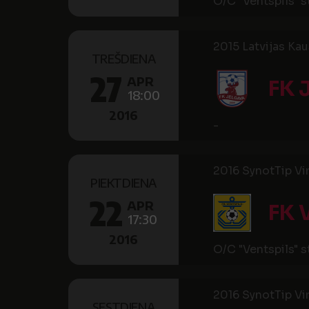
O/C "Ventspils" 
2015 Latvijas Kau
TREŠDIENA
27
APR
FK 
18:00
2016
-
2016 SynotTip Virs
PIEKTDIENA
22
APR
FK 
17:30
2016
O/C "Ventspils" 
2016 SynotTip Virs
SESTDIENA