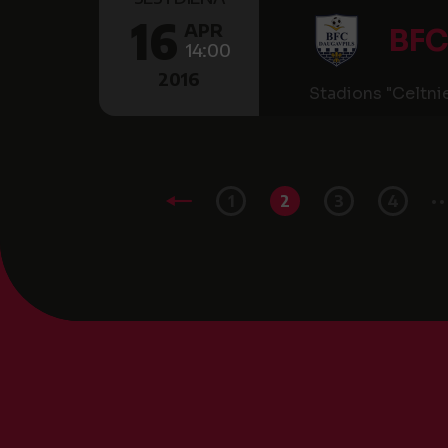
16
APR
BFC
14:00
2016
Stadions "Celtni
..
1
2
3
4