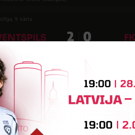
līga, 9. kārta
2
0
VENTSPILS
FK
stadions
līga, 8. kārta
1
1
A FC
FK V
līga, 7. kārta