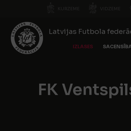
KURZEME
VIDZEME
Latvijas Futbola federā
IZLASES
SACENSĪB
FK Ventspil