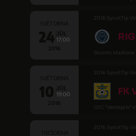
2016 SynotTip Virs
SVĒTDIENA
24
JŪL
RIG
17:00
2016
Skonto stadions
2016 SynotTip Virs
SVĒTDIENA
10
JŪL
FK 
19:00
2016
O/C "Ventspils" 
2016 SynotTip Virs
TREŠDIENA