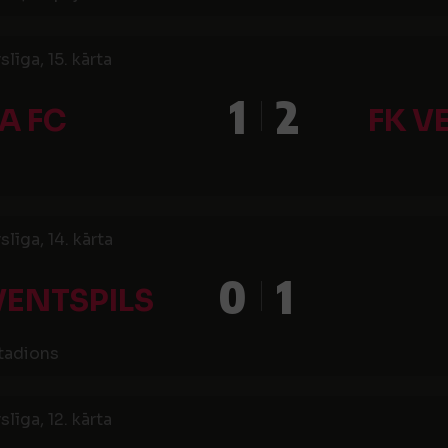
līga, 15. kārta
1
2
A FC
FK V
līga, 14. kārta
0
1
VENTSPILS
stadions
līga, 12. kārta