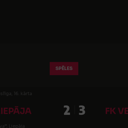
SPĒLES
līga, 16. kārta
2
3
LIEPĀJA
FK V
a”, Liepāja