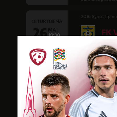
2016 SynotTip Virs
CETURTDIENA
26
MAI
FK 
18:30
2016
O/C "Ventspils" 
2016 SynotTip Virs
PIEKTDIENA
13
MAI
RIG
18:00
2016
Skonto stadions
2016 SynotTip Virs
SVĒTDIENA