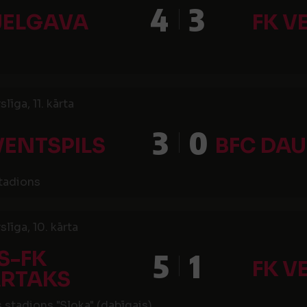
4
3
JELGAVA
FK V
līga, 11. kārta
3
0
VENTSPILS
BFC DAU
stadions
līga, 10. kārta
S-FK
5
1
FK V
ARTAKS
 stadions "Sloka" (dabīgais)