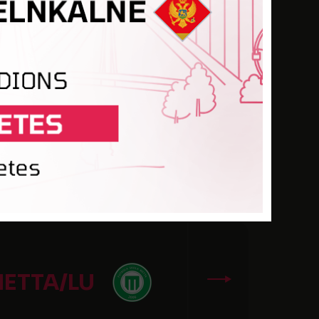
ENTSPILS
 JELGAVA
METTA/LU