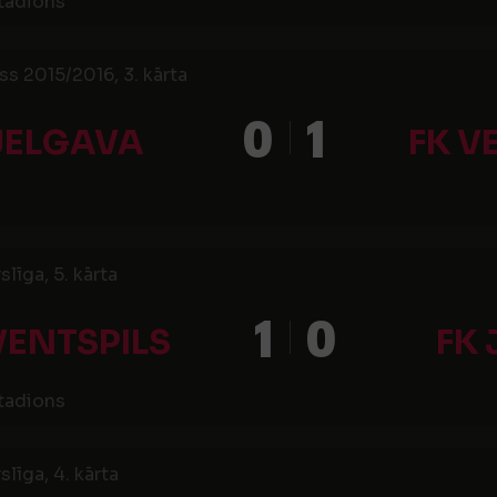
stadions
ss 2015/2016, 3. kārta
0
1
JELGAVA
FK V
līga, 5. kārta
1
0
VENTSPILS
FK
stadions
līga, 4. kārta