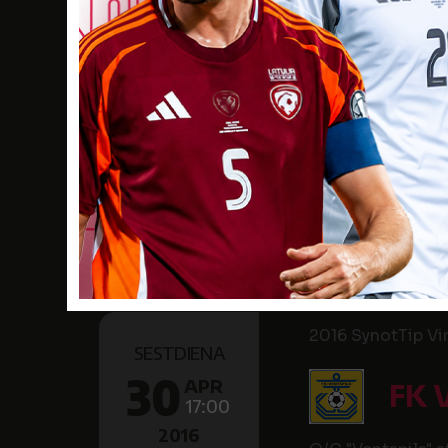
8
MAI
FC 
17:00
2016
Kauguru vidussko
2015 Latvijas Kau
TREŠDIENA
4
MAI
FK 
16:00
2016
-
2016 SynotTip Virs
SESTDIENA
30
APR
FK 
17:00
2016