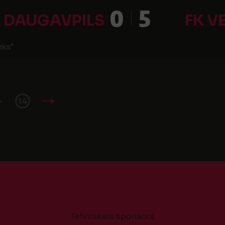
0
5
 DAUGAVPILS
FK V
eks"
.
14
Tehniskais sponsors