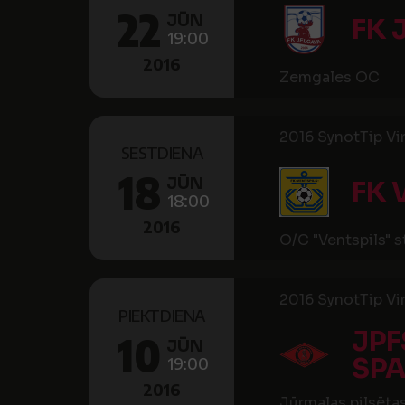
22
JŪN
FK 
19:00
2016
Zemgales OC
2016 SynotTip Virs
SESTDIENA
18
JŪN
FK 
18:00
2016
O/C "Ventspils" 
2016 SynotTip Virs
PIEKTDIENA
JPF
10
JŪN
SP
19:00
2016
Jūrmalas pilsētas