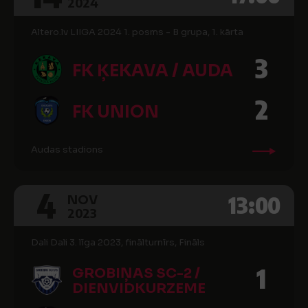
2024
Altero.lv LIIGA 2024 1. posms - B grupa, 1. kārta
3
FK ĶEKAVA / AUDA
2
FK UNION
Audas stadions
4
13:00
NOV
2023
Dali Dali 3. līga 2023, finālturnīrs, Fināls
1
GROBIŅAS SC-2 /
DIENVIDKURZEME