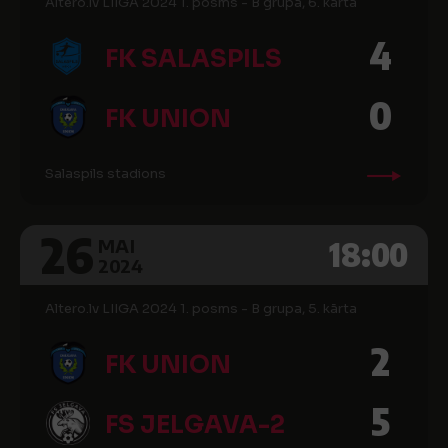
Altero.lv LIIGA 2024 1. posms - B grupa, 6. kārta
4
FK SALASPILS
0
FK UNION
Salaspils stadions
26
18:00
MAI
2024
Altero.lv LIIGA 2024 1. posms - B grupa, 5. kārta
2
FK UNION
5
FS JELGAVA-2