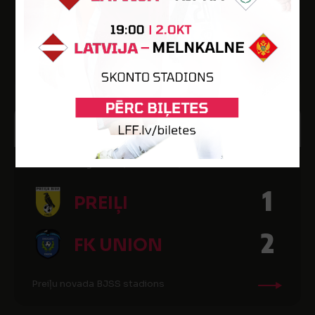
1
PREIĻI
Olaines pilsētas stadions
8
15:00
OKT
2023
Dali Dali 3. līga 2023, finālturnīrs, 1/4 fināls
1
PREIĻI
2
FK UNION
Preiļu novada BJSS stadions