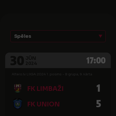
Spēles
30
17:00
JŪN
2024
Altero.lv LIIGA 2024 1. posms - B grupa, 9. kārta
1
FK LIMBAŽI
5
FK UNION