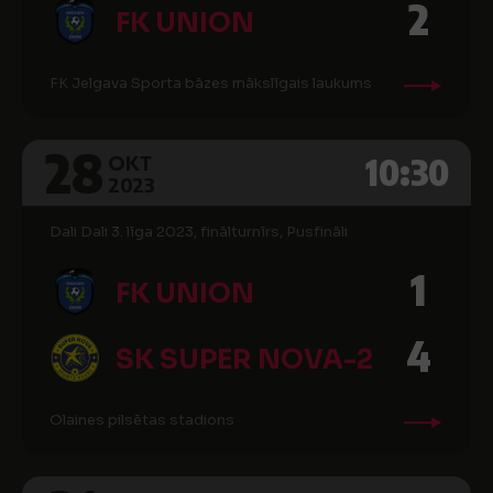
2
FK UNION
FK Jelgava Sporta bāzes mākslīgais laukums
28
10:30
OKT
2023
Dali Dali 3. līga 2023, finālturnīrs, Pusfināli
1
FK UNION
4
SK SUPER NOVA-2
Olaines pilsētas stadions