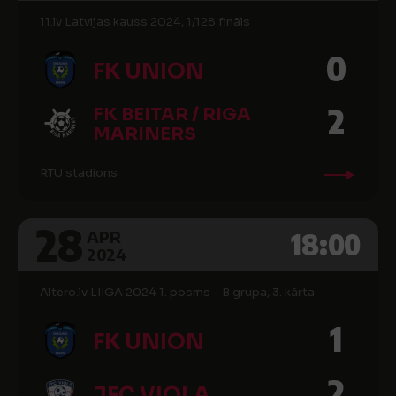
11.lv Latvijas kauss 2024, 1/128 fināls
0
FK UNION
2
FK BEITAR / RIGA
MARINERS
RTU stadions
28
18:00
APR
2024
Altero.lv LIIGA 2024 1. posms - B grupa, 3. kārta
1
FK UNION
2
JFC VIOLA