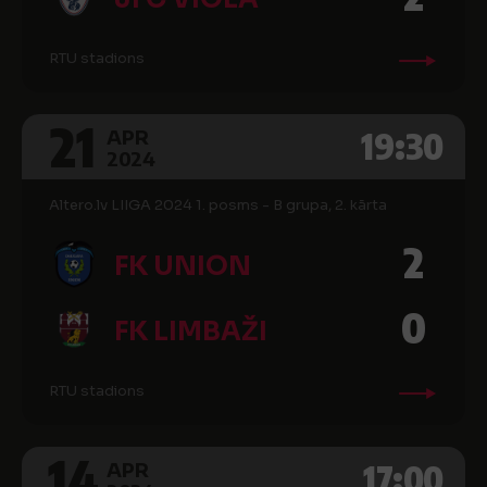
RTU stadions
21
19:30
APR
2024
Altero.lv LIIGA 2024 1. posms - B grupa, 2. kārta
2
FK UNION
0
FK LIMBAŽI
RTU stadions
14
17:00
APR