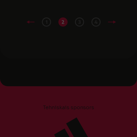
1
2
3
4
Tehniskais sponsors