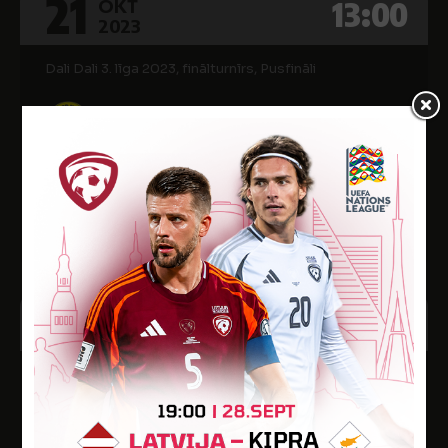
21
13:00
OKT
2023
Dali Dali 3. līga 2023, finālturnīrs, Pusfināli
8
SK SUPER NOVA-2
0
FK UNION
Sporta bāze Krasts (Rīgas 75. vsk. stadions)
15
13:00
OKT
2023
Dali Dali 3. līga 2023, finālturnīrs, 1/4 fināls
1
FK UNION