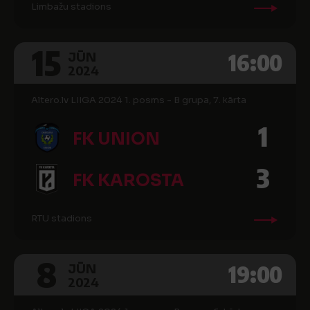
Limbažu stadions
15
16:00
JŪN
2024
Altero.lv LIIGA 2024 1. posms - B grupa, 7. kārta
1
FK UNION
3
FK KAROSTA
RTU stadions
8
19:00
JŪN
2024