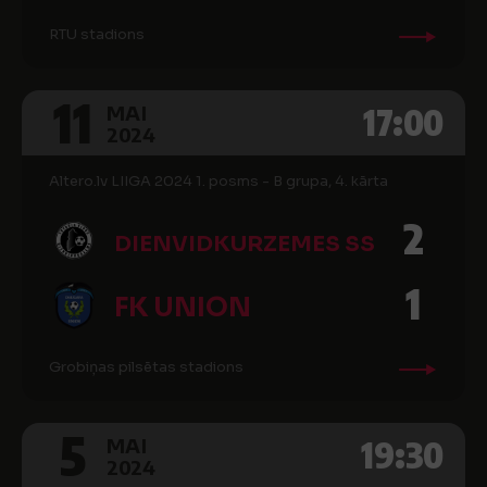
RTU stadions
11
17:00
MAI
2024
Altero.lv LIIGA 2024 1. posms - B grupa, 4. kārta
2
DIENVIDKURZEMES SS
1
FK UNION
Grobiņas pilsētas stadions
5
19:30
MAI
2024