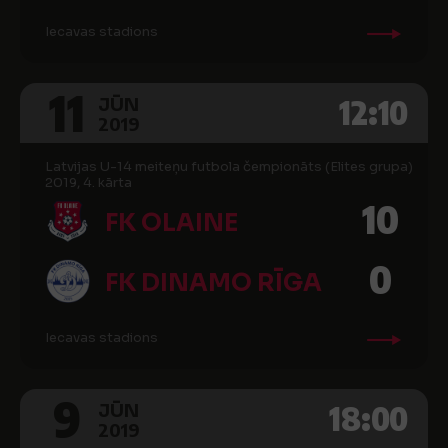
Iecavas stadions
11
12:10
JŪN
2019
Latvijas U-14 meiteņu futbola čempionāts (Elites grupa)
2019, 4. kārta
10
FK OLAINE
0
FK DINAMO RĪGA
Iecavas stadions
9
18:00
JŪN
2019