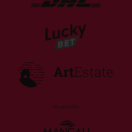
Atbalstītāji