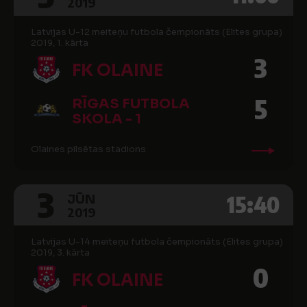
2019
Latvijas U-12 meiteņu futbola čempionāts (Elites grupa)
2019, 1. kārta
3
FK OLAINE
5
RĪGAS FUTBOLA
SKOLA - 1
Olaines pilsētas stadions
3
15:40
JŪN
2019
Latvijas U-14 meiteņu futbola čempionāts (Elites grupa)
2019, 3. kārta
0
FK OLAINE