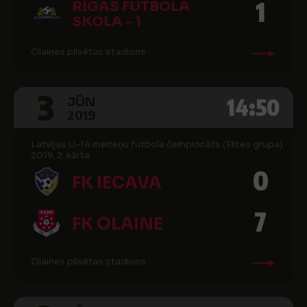
1
RĪGAS FUTBOLA
SKOLA - 1
Olaines pilsētas stadions
3
14:50
JŪN
2019
Latvijas U-14 meiteņu futbola čempionāts (Elites grupa)
2019, 2. kārta
0
FK IECAVA
7
FK OLAINE
Olaines pilsētas stadions