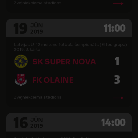
Zvejniekciema stadions
19
11:00
JŪN
2019
Latvijas U-12 meiteņu futbola čempionāts (Elites grupa)
2019, 3. kārta
1
SK SUPER NOVA
3
FK OLAINE
Zvejniekciema stadions
16
14:00
JŪN
2019