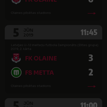
Olaines pilsētas stadions
5
11:45
JŪN
2019
Latvijas U-12 meiteņu futbola čempionāts (Elites grupa)
2019, 2. kārta
3
FK OLAINE
2
FS METTA
Olaines pilsētas stadions
5
11:00
JŪN