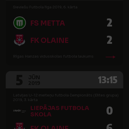
Sieviešu Futbola līga 2019, 6. kārta
2
FS METTA
2
FK OLAINE
Rīgas Hanzas vidusskolas futbola laukums
5
13:15
JŪN
2019
Latvijas U-12 meiteņu futbola čempionāts (Elites grupa)
2019, 3. kārta
0
LIEPĀJAS FUTBOLA
SKOLA
6
FK OLAINE