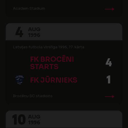
Academ Stadium
4
AUG
1996
Latvijas futbola Virslīga 1996, 17. kārta
FK BROCĒNI
4
STARTS
1
FK JŪRNIEKS
Brocēnu SC stadions
10
AUG
1996