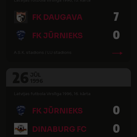
Latvijas futbola Virslīga 1996, 15. kārta
7
FK DAUGAVA
0
FK JŪRNIEKS
A.S.K. stadions / LU stadions
26
JŪL
1996
Latvijas futbola Virslīga 1996, 16. kārta
0
FK JŪRNIEKS
0
DINABURG FC