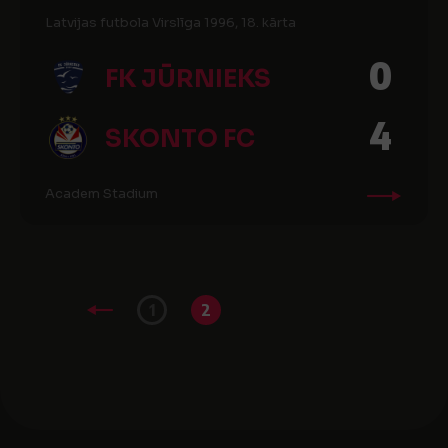
Latvijas futbola Virslīga 1996, 18. kārta
0
FK JŪRNIEKS
4
SKONTO FC
Academ Stadium
1
2