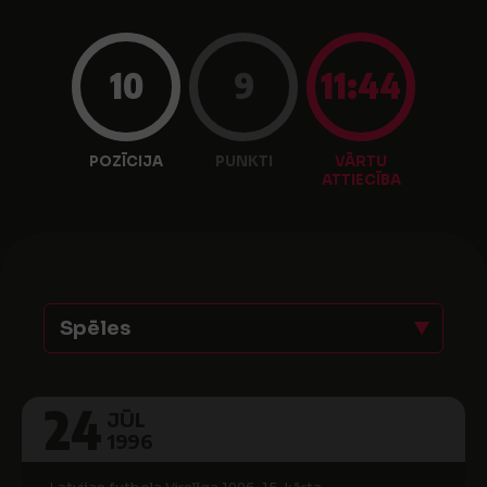
10
9
11:44
POZĪCIJA
PUNKTI
VĀRTU
ATTIECĪBA
Spēles
24
JŪL
1996