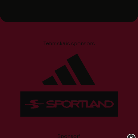
Tehniskais sponsors
Sponsori