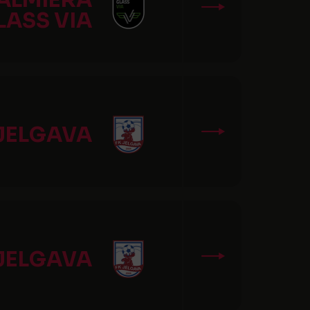
ALMIERA
LASS VIA
 JELGAVA
 JELGAVA