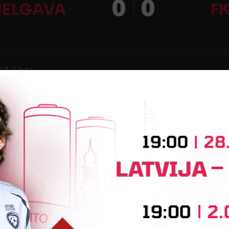
0
0
JELGAVA
FK
23. kārta
1
2
SPARTAKS
FK
 stadions "Sloka" (dabīgais)
25. kārta
1
0
JELGAVA