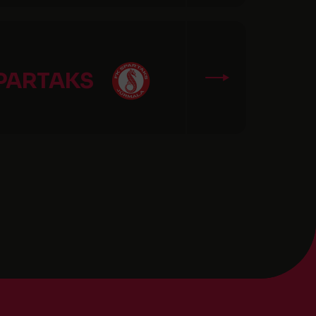
SPARTAKS