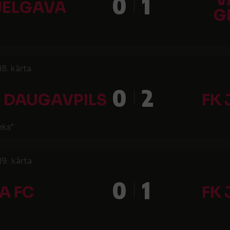
V
0
1
JELGAVA
G
18. kārta
0
2
 DAUGAVPILS
FK
eks"
19. kārta
0
1
A FC
FK