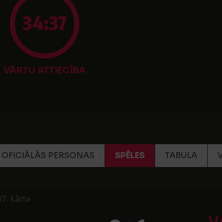
34:37
VĀRTU ATTIECĪBA
OFICIĀLĀS PERSONAS
SPĒLES
TABULA
17. kārta